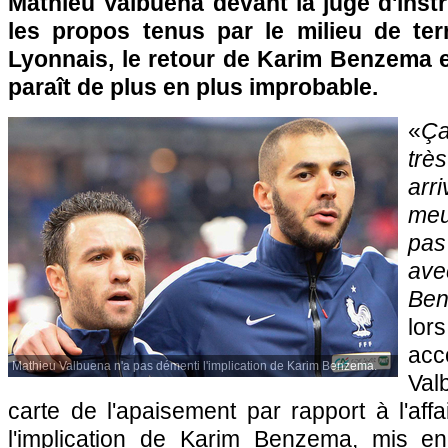
Mathieu Valbuena devant la juge d'inst
les propos tenus par le milieu de ter
Lyonnais, le retour de Karim Benzema 
paraît de plus en plus improbable.
«
Ç
trè
arri
meu
pas
av
Ben
lo
acc
Mathieu Valbuena n'a pas démenti l'implication de Karim Benzema.
Val
carte de l'apaisement par rapport à l'aff
l'implication de Karim Benzema, mis 