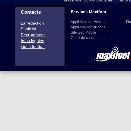
Maxifoot (100% Football) : l'actua
Services Maxifoot
Contacts
Appli Maxifoot Android
Flu
La rédaction
Appli Maxifoot iPhone
Publicité
Site web Mobile
Recrutement
Choix de consentement
Infos légales
Liens football