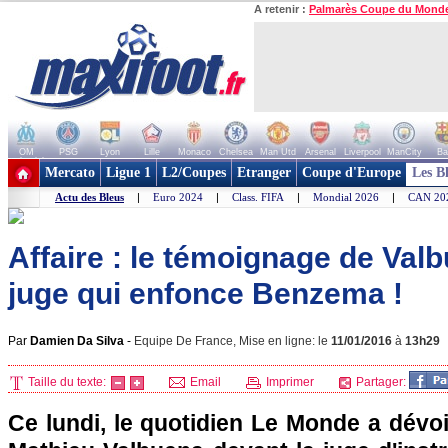
A retenir :
Palmarès Coupe du Mond
OM
PSG
Lyon
Lille
Monaco
Chelsea
Man Utd
Arsenal
Liverpool
ManCity
Ba
+ de clubs
Mercato
Ligue 1
L2/Coupes
Etranger
Coupe d'Europe
Les B
Actu des Bleus
|
Euro 2024
|
Class. FIFA
|
Mondial 2026
|
CAN 20
Affaire : le témoignage de Val
juge qui enfonce Benzema !
Par
Damien Da Silva
-
Equipe De France, Mise en ligne: le
11/01/2016
à
13h29
Taille du texte:
Email
Imprimer
Partager:
Ce lundi, le quotidien Le Monde a dévo