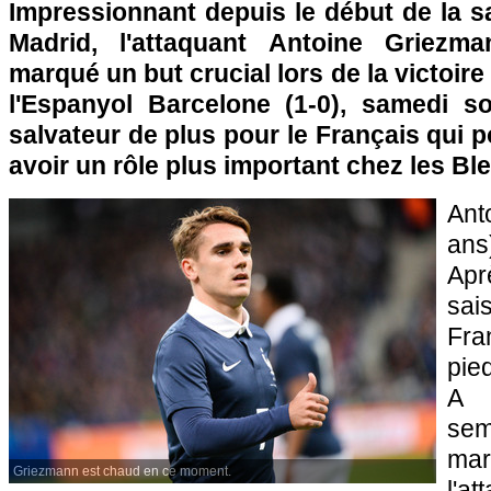
Impressionnant depuis le début de la sa
Madrid, l'attaquant Antoine Griez
marqué un but crucial lors de la victoir
l'Espanyol Barcelone (1-0), samedi s
salvateur de plus pour le Français qui p
avoir un rôle plus important chez les Ble
Ant
ans
Ap
sa
Fra
pie
A l
se
mar
Griezmann est chaud en ce moment.
l'