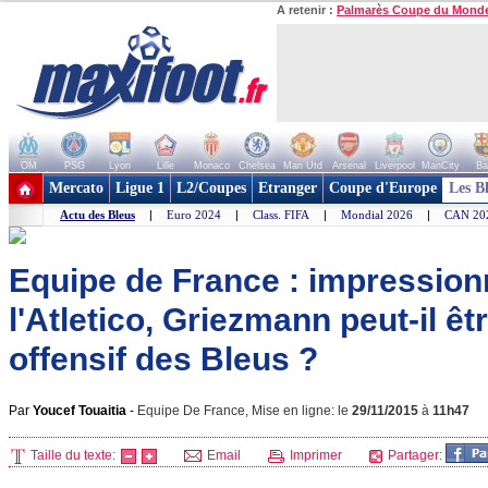
A retenir :
Palmarès Coupe du Mond
OM
PSG
Lyon
Lille
Monaco
Chelsea
Man Utd
Arsenal
Liverpool
ManCity
Ba
+ de clubs
Mercato
Ligue 1
L2/Coupes
Etranger
Coupe d'Europe
Les B
Actu des Bleus
|
Euro 2024
|
Class. FIFA
|
Mondial 2026
|
CAN 20
Equipe de France : impression
l'Atletico, Griezmann peut-il êt
offensif des Bleus ?
Par
Youcef Touaitia
-
Equipe De France, Mise en ligne: le
29/11/2015
à
11h47
Taille du texte:
Email
Imprimer
Partager: