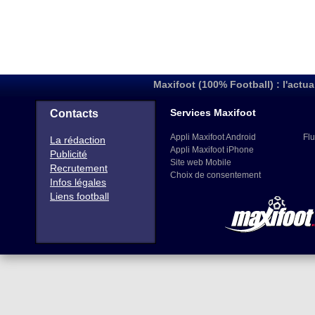
Maxifoot (100% Football) : l'actua
Services Maxifoot
Contacts
Appli Maxifoot Android
Flu
La rédaction
Appli Maxifoot iPhone
Publicité
Site web Mobile
Recrutement
Choix de consentement
Infos légales
Liens football