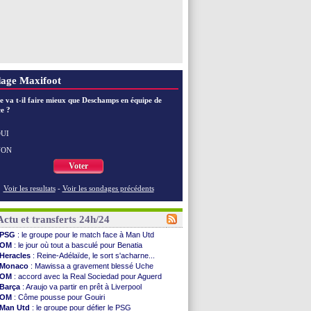
age Maxifoot
e va t-il faire mieux que Deschamps en équipe de
e ?
UI
NON
Voter
Voir les resultats
-
Voir les sondages précédents
Actu et transferts 24h/24
PSG
: le groupe pour le match face à Man Utd
OM
: le jour où tout a basculé pour Benatia
Heracles
: Reine-Adélaïde, le sort s'acharne...
Monaco
: Mawissa a gravement blessé Uche
OM
: accord avec la Real Sociedad pour Aguerd
Barça
: Araujo va partir en prêt à Liverpool
OM
: Côme pousse pour Gouiri
Man Utd
: le groupe pour défier le PSG