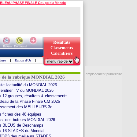
BLEAU PHASE FINALE Coupe du Monde
Résultats
Bayern
Dortmund
Classements
Calendriers
Euro
|
Ballon d'Or
|
emplacement publicitaire
s de la rubrique MONDIAL 2026
ute l'actualité du MONDIAL 2026
lendrier TV du MONDIAL 2026
s 12 groupes, résultats & classements
bleau de la Phase Finale CM 2026
assement des MEILLEURS 3e
s fiches des 48 équipes
as. des buteurs MONDIAL 2026
s BLEUS de Deschamps
s 16 STADES du Mondial
 TOP3 des meilleurs STADES