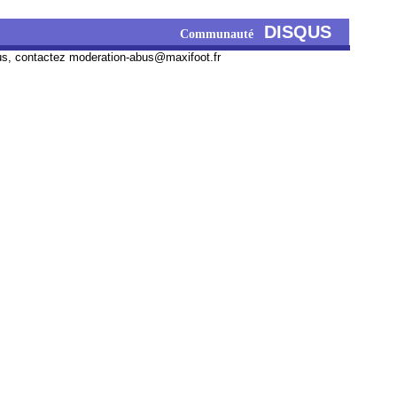
DISQUS
Communauté
us, contactez
moderation-abus@maxifoot.fr