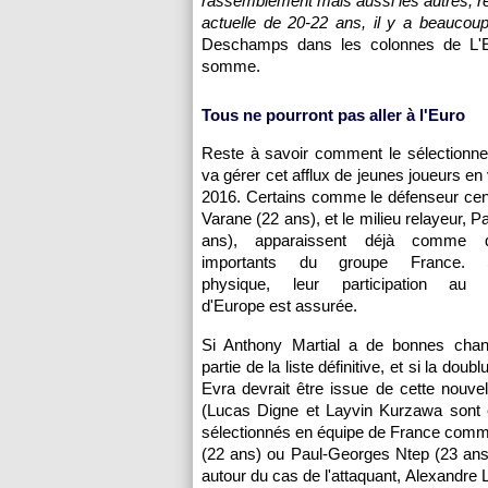
rassemblement mais aussi les autres, re
actuelle de 20-22 ans, il y a beaucoup d
Deschamps dans les colonnes de L'E
somme.
Tous ne pourront pas aller à l'Euro
Reste à savoir comment le sélectionne
va gérer cet afflux de jeunes joueurs en
2016. Certains comme le défenseur cen
Varane (22 ans), et le milieu relayeur, 
ans), apparaissent déjà comme 
importants du groupe France. 
physique, leur participation au 
d'Europe est assurée.
Si Anthony Martial a de bonnes chan
partie de la liste définitive, et si la doub
Evra devrait être issue de cette nouvel
(Lucas Digne et Layvin Kurzawa sont 
sélectionnés en équipe de France comme 
(22 ans) ou Paul-Georges Ntep (23 ans) 
autour du cas de l'attaquant, Alexandre 