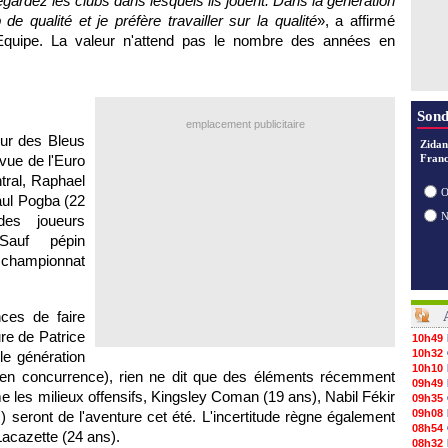
gardez les clubs dans lesquels ils jouent. Dans la génération
e qualité et je préfère travailler sur la qualité
», a affirmé
quipe. La valeur n'attend pas le nombre des années en
Sond
emplacement publicitaire
ur des Bleus
Zidan
 vue de l'Euro
Franc
tral, Raphael
O
Paul Pogba (22
des joueurs
Sauf pépin
championnat
ces de faire
lure de Patrice
10h49
10h32
le génération
10h10
en concurrence), rien ne dit que des éléments récemment
09h49
les milieux offensifs, Kingsley Coman (19 ans), Nabil Fékir
09h35
09h08
seront de l'aventure cet été. L'incertitude règne également
08h54
Lacazette (24 ans).
08h32