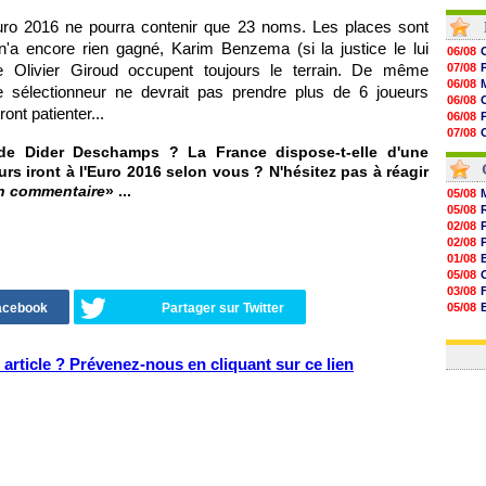
07/08
uro 2016 ne pourra contenir que 23 noms. Les places sont
07/08
07/08
n'a encore rien gagné, Karim Benzema (si la justice le lui
06/08
07/08
 Olivier Giroud occupent toujours le terrain. De même
07/08
07/08
06/08
 sélectionneur ne devrait pas prendre plus de 6 joueurs
07/08
06/08
07/08
V
ont patienter...
06/08
07/08
07/08
07/08
06/08
de Dider Deschamps ? La France dispose-t-elle d'une
07/08
06/08
rs iront à l'Euro 2016 selon vous ? N'hésitez pas à réagir
07/08
un commentaire
» ...
07/08
05/08
07/08
05/08
07/08
02/08
07/08
02/08
07/08
01/08
05/08
03/08
Facebook
Partager sur Twitter
05/08
03/08
03/08
article ? Prévenez-nous en cliquant sur ce lien