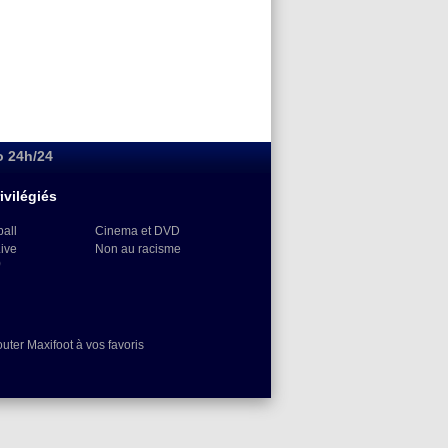
o 24h/24
ivilégiés
ball
Cinema et DVD
Live
Non au racisme
)
outer Maxifoot à vos favoris