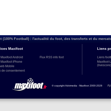
t (100% Football) : l'actualité du foot, des transferts et du mercat
ices Maxifoot
Liens pr
 Maxifoot Android
Flux RSS info foot
Liens foot
 Maxifoot iPhone
Maxifoot-
(livescore
web Mobile
x de consentement
Aj
© copyright Advimedia - Maxifoot 2000-2026