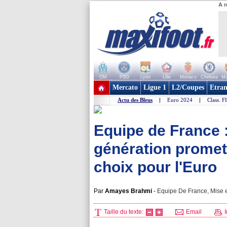
A r
OM
PSG
Lyon
Lille
Monaco
Chelsea
Ma
+ de clubs
Mercato
Ligue 1
L2/Coupes
Etran
Actu des Bleus
|
Euro 2024
|
Class. F
Equipe de France 
génération promet
choix pour l'Euro
Par
Amayes Brahmi
-
Equipe De France, Mise e
Taille du texte:
Email
I