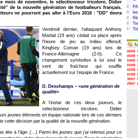
mois de novembre, le sélectionneur tricolore, Didier
PA
ité" de la nouvelle génération de footballeurs français.
le
tteurs ne pourront pas aller à l'Euro 2016 : "DD" devra
Ré
To
Vendredi dernier, l'attaquant Anthony
To
Martial (19 ans) cédait sa place après
l'heure de jeu au milieu offensif,
A
Kinglsey Coman (19 ans) lors de
06/08
France-Allemagne (2-0). Ce
05/08
changement symbolise à lui seul le
04/08
03/08
vent de fraîcheur qui souffle
02/08
actuellement sur l'équipe de France.
01/08
30/07
29/07
D. Deschamps – «
une génération de
29/07
qualité
»
29/07
29/07
A l'instar de ces deux joueurs, le
28/07
nnés par Deschamps.
28/07
sélectionneur tricolore, Didier
28/07
rs jeunes éléments en équipe nationale lors de ces derniers
28/07
 cette décision par la qualité de la nouvelle génération.
pas liée à l'âge. (…) Parmi les jeunes que j'ai retenus pour ce