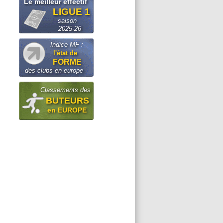
Le meilleur effectif
LIGUE 1
saison
2025-26
Indice MF :
l'état de
FORME
des clubs en europe
Classements des
BUTEURS
en EUROPE