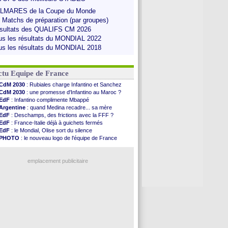
LMARES de la Coupe du Monde
s Matchs de préparation (par groupes)
sultats des QUALIFS CM 2026
us les résultats du MONDIAL 2022
us les résultats du MONDIAL 2018
ctu Equipe de France
CdM 2030
: Rubiales charge Infantino et Sanchez
CdM 2030
: une promesse d'Infantino au Maroc ?
EdF
: Infantino complimente Mbappé
Argentine
: quand Medina recadre... sa mère
EdF
: Deschamps, des frictions avec la FFF ?
EdF
: France-Italie déjà à guichets fermés
EdF
: le Mondial, Olise sort du silence
PHOTO
: le nouveau logo de l'équipe de France
EdF
: Trezeguet valide le choix Zidane
EdF
: Zidane et l'argent, les mots de Diallo
EdF
: Zidane pense déjà à un retour de Mendy
emplacement publicitaire
EdF
: le message de Mbappé à Zidane
EdF
: les mots de Genesio pour Zidane
VIDEO
: Zidane a rencontré les supporters
EdF
: Zidane soutient Christophe Gleizes
Voir toutes les brèves