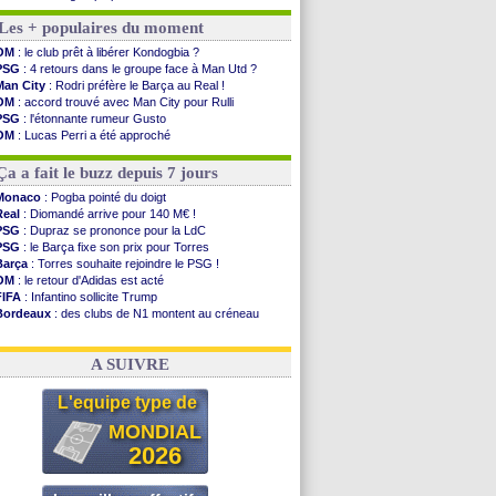
L3
: Caen premier leader
Les + populaires du moment
OM
: Højbjerg, son agent maintient le suspense
OM
: Gouiri évoque son avenir
OM
: le club prêt à libérer Kondogbia ?
Leipzig
: le transfert d'Asllani tombe à l'eau
PSG
: 4 retours dans le groupe face à Man Utd ?
L3
: 1ère utilisation du Football Video Support
Man City
: Rodri préfère le Barça au Real !
OM
: Benatia envoie une pique à Longoria
OM
: accord trouvé avec Man City pour Rulli
illarreal
: Al-Ahli veut Pape Gueye
PSG
: l'étonnante rumeur Gusto
Lyon
: la dernière saison de Fonseca ?
OM
: Lucas Perri a été approché
OM
: un nouveau prétendant pour Højbjerg
OM
: une offre pour Bulka
Brest
: un gardien norvégien en approche ?
Ouganda
: Owori battu à mort à Kampala
Ça a fait le buzz depuis 7 jours
OM
: McCourt a versé 120 M€ en 2026
PSG
: 4 retours dans le groupe face à Man Utd ...
Monaco
: Pogba pointé du doigt
Nice
: Kevin Carlos va partir en Italie
Real
: Diomandé arrive pour 140 M€ !
L1
: prison avec sursis requis contre un arbitre
PSG
: Dupraz se prononce pour la LdC
Leganés
: c'est signé pour Luca Zidane (off.)
PSG
: le Barça fixe son prix pour Torres
Atletico
: Ruggeri en route pour Aston Villa
Barça
: Torres souhaite rejoindre le PSG !
OM
: le retour d'Adidas est acté
Voir les brèves précédentes
FIFA
: Infantino sollicite Trump
Bordeaux
: des clubs de N1 montent au créneau
Argentine
: quand Medina recadre... sa mère
Real
: le démenti de Leipzig pour Diomandé
A SUIVRE
L'equipe type de
MONDIAL
2026