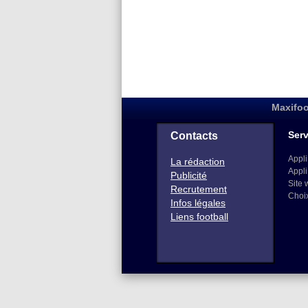
Maxifoo
Serv
Contacts
Appli
La rédaction
Appli
Publicité
Site 
Recrutement
Choi
Infos légales
Liens football