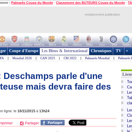
etenir :
Palmarès Coupe du Monde
-
Classement des BUTEURS Coupe du Monde
-
TA
emplacement publicitaire
n Utd
Arsenal
Liverpool
ManCity
Barca
Real
Atletico
Milan
Juve
Inter
Naples
ger
Coupe d'Europe
Les Bleus & International
Chroniques
TV
+
IFA
|
Mondial 2026
|
CAN 2025
|
CM 2022
|
Palmarès Mondial
|
Palmarès 
: Deschamps parle d'une
Lien
To
teuse mais devra faire des
Ca
Le
Ta
cl
Le
n ligne: le
16/11/2015
à
13h24
Cl
Le
mprimer
Partager:
Le
le