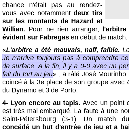
chance n'était pas au rendez-
vous avec notamment
deux tirs
sur les montants de Hazard et
Willian.
Pour ne rien arranger,
l'arbitr
évident sur Fabregas
en début de match.
«
L'arbitre a été mauvais, naïf, faible.
L
Je n'arrive toujours pas à comprendre ce 
de surface. A la fin, il y a 0-0 avec un p
fait du tort au jeu
» , a râlé José Mourinho.
coincé à la 3e place de son groupe avec 4
du Dynamo et 3 de Porto.
4- Lyon encore au tapis.
Avec un point 
est très mal embarqué. La faute à une nou
Saint-Pétersbourg (3-1). Un match d
concédé un but d'entrée de jeu et a ba