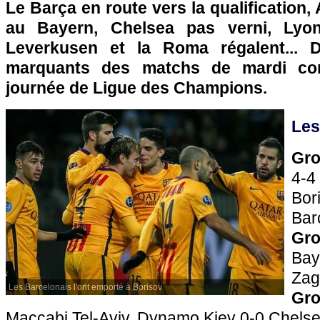
Le Barça en route vers la qualification,
au Bayern, Chelsea pas verni, Lyon
Leverkusen et la Roma régalent... D
marquants des matchs de mardi co
journée de Ligue des Champions.
Les
Gr
4-
Bo
Bar
Gro
Bay
Zag
Les Barcelonais l'ont emporté à Borisov
Gro
Maccabi Tel-Aviv, Dynamo Kiev 0-0 Chels