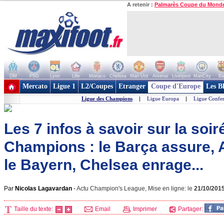
A retenir :
Palmarès Coupe du Mond
OM
PSG
Lyon
Lille
Monaco
Chelsea
Man Utd
Arsenal
Liverpool
ManCity
Ba
+ de clubs
Mercato
Ligue 1
L2/Coupes
Etranger
Coupe d'Europe
Les B
Ligue des Champions
|
Ligue Europa
|
Ligue Confe
Les 7 infos à savoir sur la soi
Champions : le Barça assure, 
le Bayern, Chelsea enrage...
Par
Nicolas Lagavardan
-
Actu Champion's League, Mise en ligne: le
21/10/201
Taille du texte:
Email
Imprimer
Partager: