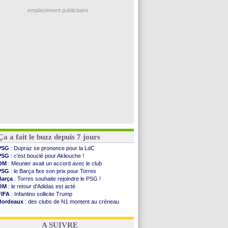
PSG
: Luis Enrique satisfait malgré tout
FIFA
: la CAF soutient Infantino
emplacement publicitaire
CdM 2030
: Rubiales charge Infantino et ...
Rennes
: Embolo a des pistes alléchantes
Côte d'Ivoire
: Renard affiche ses ambitions
Rennes
: Haise confirme pour Aït Boudlal
Man City
: Trafford à Leeds pour 47 M€ (off...
Voir les brèves précédentes
Ça a fait le buzz depuis 7 jours
PSG
: Dupraz se prononce pour la LdC
PSG
: c'est bouclé pour Akliouche !
OM
: Meunier avait un accord avec le club
PSG
: le Barça fixe son prix pour Torres
Barça
: Torres souhaite rejoindre le PSG !
OM
: le retour d'Adidas est acté
FIFA
: Infantino sollicite Trump
Bordeaux
: des clubs de N1 montent au créneau
Argentine
: quand Medina recadre... sa mère
Real
: le démenti de Leipzig pour Diomandé
A SUIVRE