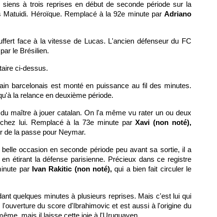
es siens à trois reprises en début de seconde période sur la
 Matuidi. Héroïque. Remplacé à la 92e minute par
Adriano
uffert face à la vitesse de Lucas. L'ancien défenseur du FC
par le Brésilien.
taire ci-dessus.
rrain barcelonais est monté en puissance au fil des minutes.
qu'à la relance en deuxième période.
 du maître à jouer catalan. On l'a même vu rater un ou deux
el chez lui. Remplacé à la 73e minute par
Xavi (non noté),
eur de la passe pour Neymar.
 belle occasion en seconde période peu avant sa sortie, il a
t en étirant la défense parisienne. Précieux dans ce registre
inute par
Ivan Rakitic (non noté),
qui a bien fait circuler le
ant quelques minutes à plusieurs reprises. Mais c'est lui qui
'ouverture du score d'Ibrahimovic et est aussi à l'origine du
même, mais il laisse cette joie à l'Uruguayen.