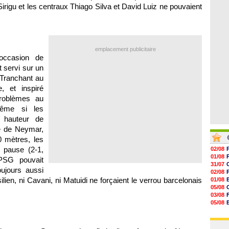
06/08
Sirigu et les centraux Thiago Silva et David Luiz ne pouvaient
06/08
06/08
06/08
06/08
06/08
06/08
emplacement publicitaire
'occasion de
t servi sur un
 Tranchant au
, et inspiré
roblèmes au
ême si les
 hauteur de
se de Neymar,
 mètres, les
a pause (2-1,
02/08
01/08
 PSG pouvait
31/07
oujours aussi
02/08
silien, ni Cavani, ni Matuidi ne forçaient le verrou barcelonais
01/08
05/08
03/08
05/08
03/08
03/08