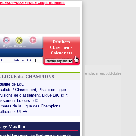
BLEAU PHASE FINALE Coupe du Monde
Résultats
Bayern
Dortmund
Classements
Calendriers
s C1
|
Palmarès C3
|
emplacement publicitaire
ns LIGUE des CHAMPIONS
tualité de LdC
sultats / Classement, Phase de Ligue
évisions de classement, Ligue LdC (xP)
assement buteurs LdC
lmarès de la Ligue des Champions
efficients UEFA
age Maxifoot
e va t-il faire mieux que Deschamps en équipe de