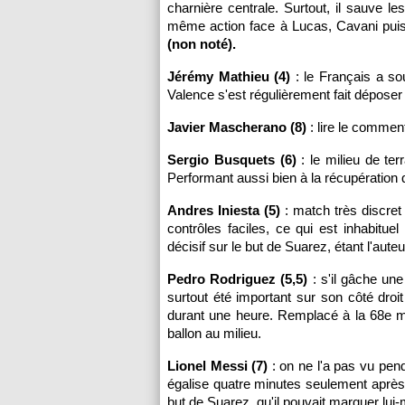
charnière centrale. Surtout, il sauve l
même action face à Lucas, Cavani puis
(non noté).
Jérémy Mathieu (4)
: le Français a so
Valence s'est régulièrement fait déposer 
Javier Mascherano (8)
: lire le commen
Sergio Busquets (6)
: le milieu de te
Performant aussi bien à la récupération 
Andres Iniesta (5)
: match très discret
contrôles faciles, ce qui est inhabitu
décisif sur le but de Suarez, étant l'aut
Pedro Rodriguez (5,5)
: s'il gâche une
surtout été important sur son côté droi
durant une heure. Remplacé à la 68e m
ballon au milieu.
Lionel Messi (7)
: on ne l'a pas vu pend
égalise quatre minutes seulement après l
but de Suarez, qu'il pouvait marquer lui-