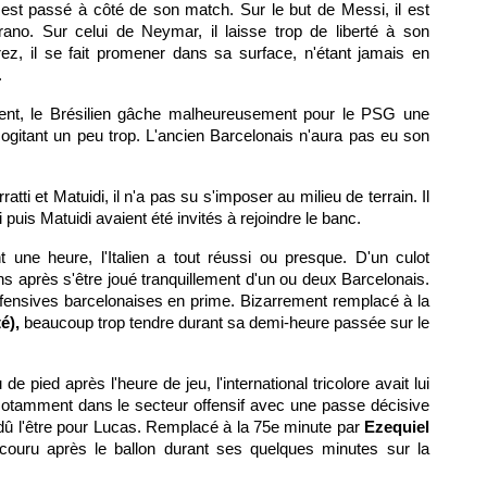
n est passé à côté de son match. Sur le but de Messi, il est
ano. Sur celui de Neymar, il laisse trop de liberté à son
rez, il se fait promener dans sa surface, n'étant jamais en
.
ment, le Brésilien gâche malheureusement pour le PSG une
ogitant un peu trop. L'ancien Barcelonais n'aura pas eu son
atti et Matuidi, il n'a pas su s'imposer au milieu de terrain. Il
 puis Matuidi avaient été invités à rejoindre le banc.
une heure, l'Italien a tout réussi ou presque. D'un culot
ns après s'être joué tranquillement d'un ou deux Barcelonais.
offensives barcelonaises en prime. Bizarrement remplacé à la
é),
beaucoup trop tendre durant sa demi-heure passée sur le
de pied après l'heure de jeu, l'international tricolore avait lui
Notamment dans le secteur offensif avec une passe décisive
 dû l'être pour Lucas. Remplacé à la 75e minute par
Ezequiel
couru après le ballon durant ses quelques minutes sur la