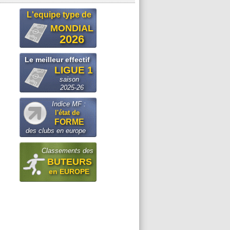
L'equipe type de
MONDIAL
2026
Le meilleur effectif
LIGUE 1
saison
2025-26
Indice MF :
l'état de
FORME
des clubs en europe
Classements des
BUTEURS
en EUROPE