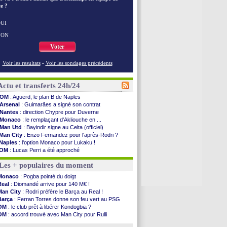
e ?
UI
NON
Voter
Voir les resultats
-
Voir les sondages précédents
Actu et transferts 24h/24
OM
: Aguerd, le plan B de Naples
Arsenal
: Guimarães a signé son contrat
Nantes
: direction Chypre pour Duverne
Monaco
: le remplaçant d'Akliouche en ...
Man Utd
: Bayindir signe au Celta (officiel)
Man City
: Enzo Fernandez pour l'après-Rodri ?
Naples
: l'option Monaco pour Lukaku !
OM
: Lucas Perri a été approché
PSG
: le coach de l'Ajax insiste pour Godts
Les + populaires du moment
PSG
: une 2e offre en préparation pour Godts
Francfort
: Dina Ebimbe signe à Schalke (off.)
Monaco
: Pogba pointé du doigt
Strasbourg
: Saïdou Sow prêté à Nantes (off.)
Real
: Diomandé arrive pour 140 M€ !
Monaco
: Filipe Luis aimerait garder Balogun
Man City
: Rodri préfère le Barça au Real !
Dortmund
: Newcastle est prévenu pour Nmecha
Barça
: Ferran Torres donne son feu vert au PSG
Barça
: première offre à 45 M€ pour Rodri ?
OM
: le club prêt à libérer Kondogbia ?
Argentine
: le soutien très appuyé à Infantino
OM
: accord trouvé avec Man City pour Rulli
Tottenham
: Van de Ven va prolonger
PSG
: l'étonnante rumeur Gusto
Barça
: l'agent de Rodri confirme !