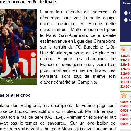
gros morceau en 8e de finale.
Franc
Il aura fallu attendre ce mercredi 10
O
décembre pour voir la seule équipe
encore invaincue en Europe cette
saison tomber. Malheureusement pour
le Paris Saint-Germain, cette défaite
est intervenue en Ligue des Champions
sur le terrain du FC Barcelone (1-3).
Une défaite synonyme de 2e place du
13h35
groupe F pour les champions de
13h12
France et donc d'un gros, voire très
12h48
12h25
gros, morceau en 8e de finale. Les
12h06
Parisiens sont tout de même loin
11h53
d'avoir démérité au Camp Nou.
l au PSG.
11h31
11h10
10h52
pas tenu le choc
10h33
10h12
05/08
10h09
ntage des Blaugrana, les champions de France gagnaient
05/08
10h05
se de Lucas, très actif sur son côté droit, Matuidi remisait
06/08
09h44
06/08
ait fort à ras de terre (0-1, 15e). Premier tir et premier but
09h24
06/08
09h06
vait pas le temps de savourer... Sur un long ballon de
06/08
08h44
rez remisait devant le but pour Messi, qui n'avait aucun mal
06/08
08h22