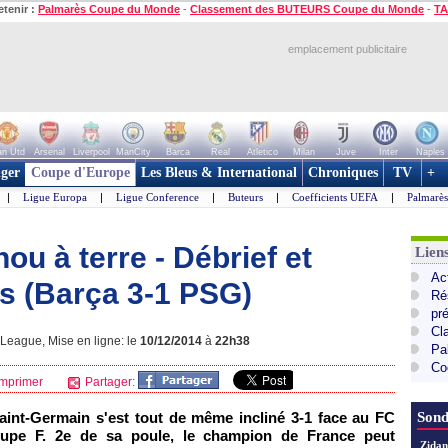
etenir :
Palmarès Coupe du Monde
-
Classement des BUTEURS Coupe du Monde
-
TA
emplacement publicitaire
n Utd
Arsenal
Liverpool
ManCity
Barca
Real
Atletico
Milan
Juve
Inter
Naples
ger
Coupe d'Europe
Les Bleus & International
Chroniques
TV
+
|
Ligue Europa
|
Ligue Conference
|
Buteurs
|
Coefficients UEFA
|
Palmarè
u à terre - Débrief et
Lie
Ac
s (Barça 3-1 PSG)
Ré
pr
Cl
League, Mise en ligne: le
10/12/2014
à
22h38
Pa
Co
mprimer
Partager:
 Saint-Germain s'est tout de même incliné 3-1 face au FC
Sond
oupe F. 2e de sa poule, le champion de France peut
Zidan