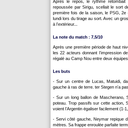
Après le repos, le rythme retombait 
repoussée par Sirigu, scellait le sort 
première fois de la saison, le PSG, 2e
lundi lors du tirage au sort. Avec un g
à l'extérieur...
La note du match : 7,5/10
Après une première période de haut niv
les 22 acteurs donnant l'impression d
régalé au Camp Nou entre deux équipes 
Les buts
- Sur un centre de Lucas, Matuidi, da
gauche à ras de terre. ter Stegen n'a pas
- Sur un long ballon de Mascherano, 
poteau. Trop passifs sur cette action, 
voient l'Argentin égaliser facilement (1-1
- Servi côté gauche, Neymar repique da
mètres. Sa frappe enroulée parfaite termin