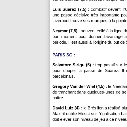
Luis Suarez (7,5)
: combatif devant, l
une passe décisive très importante pou
Liverpool trouve ses marques à la pointe
Neymar (7,5)
: souvent collé à la ligne 
bon moment pour donner l'avantage au
période. Il est aussi à l'origine du but d
PARIS SG :
Salvatore Sirigu (5)
: trop passif sur le
pour couper la passe de Suarez. Il 
barcelonais.
Gregory Van der Wiel (4,5)
: le Néerlan
de tranchant dans quelques-unes de ses
battre.
David Luiz (4)
: le Brésilien a réalisé p
Mais il oublie Messi sur l'égalisation ba
doit élever son niveau de jeu à ce nivea