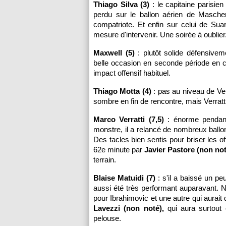
Thiago Silva (3)
: le capitaine parisie
perdu sur le ballon aérien de Mascher
compatriote. Et enfin sur celui de Sua
mesure d'intervenir. Une soirée à oublier
Maxwell (5)
: plutôt solide défensive
belle occasion en seconde période en c
impact offensif habituel.
Thiago Motta (4)
: pas au niveau de Verr
sombre en fin de rencontre, mais Verratti
Marco Verratti (7,5)
: énorme pendant 
monstre, il a relancé de nombreux ballo
Des tacles bien sentis pour briser les 
62e minute par
Javier Pastore (non not
terrain.
Blaise Matuidi (7)
: s'il a baissé un peu 
aussi été très performant auparavant. 
pour Ibrahimovic et une autre qui aurait
Lavezzi (non noté),
qui aura surtout 
pelouse.