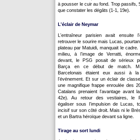
à pousser le cuir au fond. Trop passifs, 
que constater les dégâts (1-1, 19e).
L'éclair de Neymar
L'entraîneur parisien avait ensuite l
retrouver le sourire mais Lucas, pourtan
plateau par Matuidi, manquait le cadre.
milieu, à l'image de Verratti, énorme
devant, le PSG posait de sérieux p
Barça en ce début de match. M
Barcelonais étaient eux aussi à la
l'événement. Et sur un éclair de clas
une magnifique frappe enroulée des 20
Catalans prenaient l'avantage avant l
42e). Au retour des vestiaires, le
égaliser sous l'impulsion de Lucas, t
incisif sur son côté droit. Mais ni le Bré
et un Bartra héroïque devant sa ligne.
Tirage au sort lundi