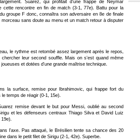
largement. Suarez, qui profitait d'une frappe de Neymar
de cette rencontre en fin de match (3-1, 77e). Battu pour la
 du groupe F donc, connaîtra son adversaire en 8e de finale
ros morceau sans doute au menu et un match retour à disputer
eau, le rythme est retombé assez largement après le repos,
e chercher leur second souffle. Mais on s'est quand même
joueuses et dotées d'une grande maîtrise technique.
ns la surface, remise pour Ibrahimovic, qui frappe fort du
 le temps de réagir (0-1, 15e).
Suarez remise devant le but pour Messi, oublié au second
Sirigu et les défenseurs centraux Thiago Silva et David Luiz
, 19e).
ns l'axe. Pas attaqué, le Brésilien tente sa chance des 20
e dans le petit filet de Sirigu (2-1, 42e). Superbe.