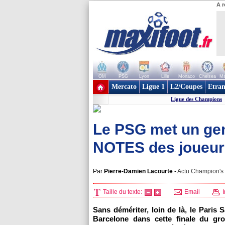
A r
OM
PSG
Lyon
Lille
Monaco
Chelsea
Ma
+ de clubs
Mercato
Ligue 1
L2/Coupes
Etran
Ligue des Champions
Le PSG met un geno
NOTES des joueur
Par
Pierre-Damien Lacourte
-
Actu Champion's 
Taille du texte:
Email
I
Sans démériter, loin de là, le Paris
Barcelone dans cette finale du gr