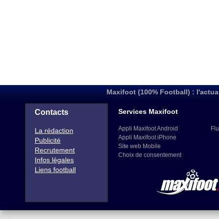
Maxifoot (100% Football) : l'actua
Services Maxifoot
Contacts
Appli Maxifoot Android
Flu
La rédaction
Appli Maxifoot iPhone
Publicité
Site web Mobile
Recrutement
Choix de consentement
Infos légales
Liens football