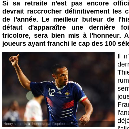
Si sa retraite n'est pas encore offici
devrait raccrocher définitivement les c
de l'année. Le meilleur buteur de l'hi
défaut d'apparaître une dernière fo
tricolore, sera bien mis à l'honneur. 
joueurs ayant franchi le cap des 100 sé
Il 
der
Th
rum
sem
jou
Fra
l'a
déj
Henry sera mis à l'honneur par l'équipe de France.
l'