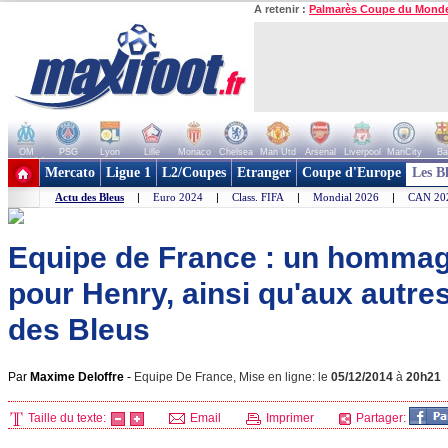
A retenir :
Palmarès Coupe du Mond
OM
PSG
Lyon
Lille
Monaco
Chelsea
Man Utd
Arsenal
Liverpool
ManCity
Ba
+ de clubs
Mercato
Ligue 1
L2/Coupes
Etranger
Coupe d'Europe
Les B
Actu des Bleus
|
Euro 2024
|
Class. FIFA
|
Mondial 2026
|
CAN 20
Equipe de France : un hommag
pour Henry, ainsi qu'aux autre
des Bleus
Par
Maxime Deloffre
-
Equipe De France, Mise en ligne: le
05/12/2014
à
20h21
Taille du texte:
Email
Imprimer
Partager: