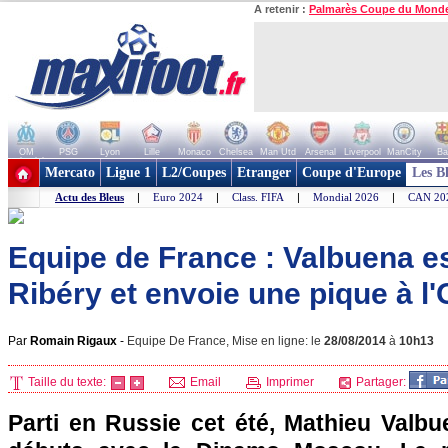
A retenir :
Palmarès Coupe du Mond
OM
PSG
Lyon
Lille
Monaco
Chelsea
Man Utd
Arsenal
Liverpool
ManCity
Ba
+ de clubs
Mercato
Ligue 1
L2/Coupes
Etranger
Coupe d'Europe
Les B
Actu des Bleus
|
Euro 2024
|
Class. FIFA
|
Mondial 2026
|
CAN 20
Equipe de France : Valbuena e
Ribéry et envoie une pique à l
Par
Romain Rigaux
-
Equipe De France, Mise en ligne: le
28/08/2014
à
10h13
Taille du texte:
Email
Imprimer
Partager:
Parti en Russie cet été, Mathieu Valbu