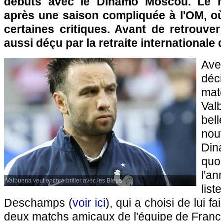
débuts avec le Dinamo Moscou. Le mil
après une saison compliquée à l'OM, où
certaines critiques. Avant de retrouver 
aussi déçu par la retraite internationale
Av
dé
ma
Val
bel
nou
Di
quo
l'a
Valbuena veut encore briller avec les Bleus
li
Deschamps (
voir ici
), qui a choisi de lui f
deux matchs amicaux de l'équipe de Franc