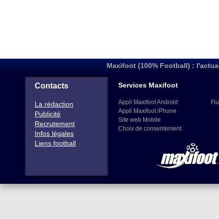
Maxifoot (100% Football) : l'actua
Services Maxifoot
Contacts
Appli Maxifoot Android
Flu
La rédaction
Appli Maxifoot iPhone
Publicité
Site web Mobile
Recrutement
Choix de consentement
Infos légales
Liens football