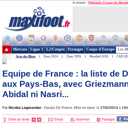
A retenir :
Palmarès Coupe du Mond
OM
PSG
Lyon
Lille
Monaco
Chelsea
Man Utd
Arsenal
Liverpool
ManCity
Ba
+ de clubs
Mercato
Ligue 1
L2/Coupes
Etranger
Coupe d'Europe
Les B
Actu des Bleus
|
Euro 2024
|
Class. FIFA
|
Mondial 2026
|
CAN 20
Equipe de France : la liste de
aux Pays-Bas, avec Griezmann
Abidal ni Nasri...
Par
Nicolas Lagavardan
-
Equipe De France, Mise en ligne: le
27/02/2014
à
14h
Taille du texte:
Email
Imprimer
Partager: