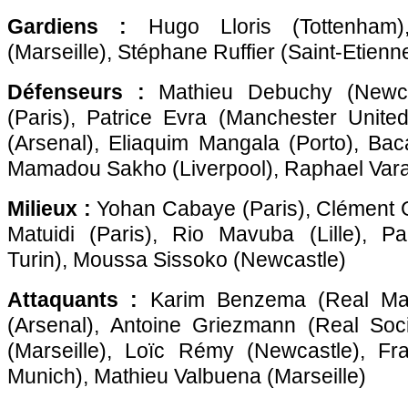
Gardiens :
Hugo Lloris (Tottenham
(
Marseille
), Stéphane Ruffier (Saint-Etienn
Défenseurs :
Mathieu Debuchy (Newca
(
Paris
), Patrice Evra (Manchester United
(Arsenal), Eliaquim Mangala (Porto), Bac
Mamadou Sakho (Liverpool), Raphael Vara
Milieux :
Yohan Cabaye (
Paris
), Clément 
Matuidi (
Paris
), Rio Mavuba (
Lille
), P
Turin), Moussa Sissoko (Newcastle)
Attaquants :
Karim Benzema (Real Madr
(Arsenal), Antoine Griezmann (Real Soci
(
Marseille
), Loïc Rémy (Newcastle), Fr
Munich), Mathieu Valbuena (
Marseille
)