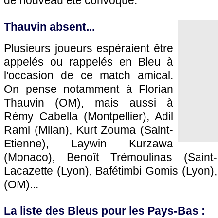
de nouveau été convoqué.
Thauvin absent...
Plusieurs joueurs espéraient être
appelés ou rappelés en Bleu à
l'occasion de ce match amical.
On pense notamment à Florian
Thauvin (
OM
), mais aussi à
Rémy Cabella (
Montpellier
), Adil
Rami (Milan), Kurt Zouma (Saint-
Etienne), Laywin Kurzawa
(
Monaco
), Benoît Trémoulinas (Saint-
Lacazette (
Lyon
), Bafétimbi Gomis (
Lyon
)
(
OM
)...
La liste des Bleus pour les Pays-Bas :