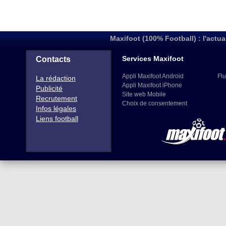
Maxifoot (100% Football) : l'actua
Services Maxifoot
Contacts
Appli Maxifoot Android
Flu
La rédaction
Appli Maxifoot iPhone
Publicité
Site web Mobile
Recrutement
Choix de consentement
Infos légales
Liens football