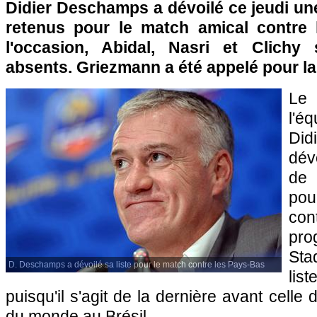
Didier Deschamps a dévoilé ce jeudi une
retenus pour le match amical contre 
l'occasion, Abidal, Nasri et Clich
absents. Griezmann a été appelé pour la 
Le
l'
Di
dévo
de 
pou
co
pro
Sta
D. Deschamps a dévoilé sa liste pour le match contre les Pays-Bas
li
puisqu'il s'agit de la dernière avant cell
du monde au Brésil.