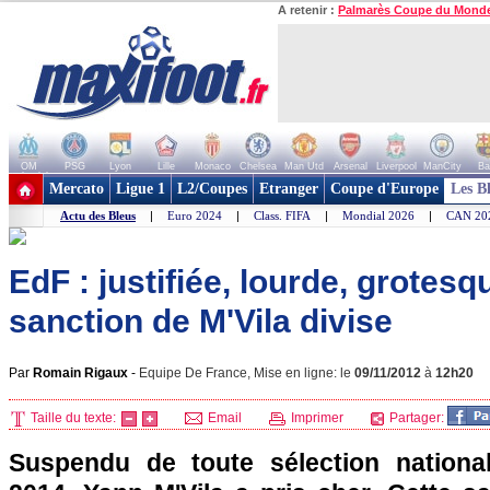
A retenir :
Palmarès Coupe du Mond
OM
PSG
Lyon
Lille
Monaco
Chelsea
Man Utd
Arsenal
Liverpool
ManCity
Ba
+ de clubs
Mercato
Ligue 1
L2/Coupes
Etranger
Coupe d'Europe
Les B
Actu des Bleus
|
Euro 2024
|
Class. FIFA
|
Mondial 2026
|
CAN 20
EdF : justifiée, lourde, grotesqu
sanction de M'Vila divise
Par
Romain Rigaux
-
Equipe De France, Mise en ligne: le
09/11/2012
à
12h20
Taille du texte:
Email
Imprimer
Partager:
Suspendu de toute sélection national