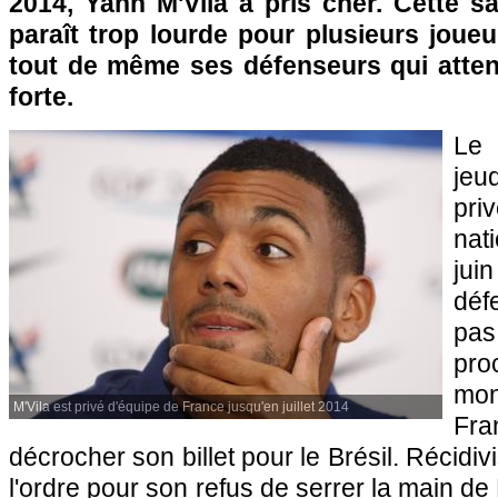
2014, Yann M'Vila a pris cher. Cette sa
paraît trop lourde pour plusieurs joue
tout de même ses défenseurs qui atten
forte.
Le 
jeu
pr
nat
jui
déf
pa
pr
mon
M'Vila est privé d'équipe de France jusqu'en juillet 2014
Fr
décrocher son billet pour le Brésil. Récidiv
l'ordre pour son refus de serrer la main de