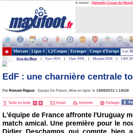
A retenir :
Palmarès Coupe du Mond
OM
PSG
Lyon
Lille
Monaco
Chelsea
Man Utd
Arsenal
Liverpool
ManCity
Ba
+ de clubs
Mercato
Ligue 1
L2/Coupes
Etranger
Coupe d'Europe
Les B
Actu des Bleus
|
Euro 2024
|
Class. FIFA
|
Mondial 2026
|
CAN 20
EdF : une charnière centrale t
Par
Romain Rigaux
-
Equipe De France, Mise en ligne: le
14/08/2012
à
14h28
Taille du texte:
Email
Imprimer
Partager:
L'équipe de France affronte l'Uruguay me
match amical. Une première pour le no
Didier Deschamps qui compte bien a