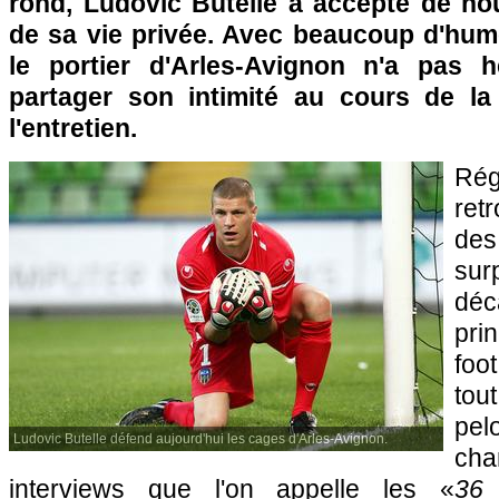
rond, Ludovic Butelle a accepté de nou
de sa vie privée. Avec beaucoup d'humo
le portier d'Arles-Avignon n'a pas h
partager son intimité au cours de la
l'entretien.
Rég
ret
de
su
dé
pri
foo
tout
p
Ludovic Butelle défend aujourd'hui les cages d'Arles-Avignon.
ch
interviews que l'on appelle les «
36 