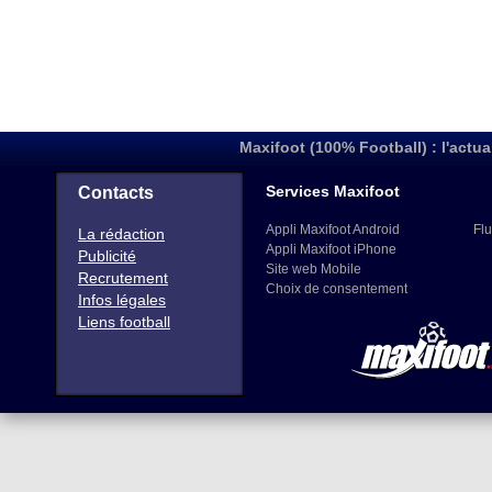
Maxifoot (100% Football) : l'actua
Services Maxifoot
Contacts
Appli Maxifoot Android
Flu
La rédaction
Appli Maxifoot iPhone
Publicité
Site web Mobile
Recrutement
Choix de consentement
Infos légales
Liens football