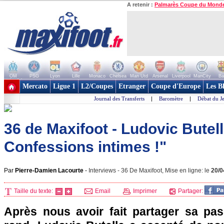
A retenir :
Palmarès Coupe du Mond
OM
PSG
Lyon
Lille
Monaco
Chelsea
Man Utd
Arsenal
Liverpool
ManCity
Ba
+ de clubs
Mercato
Ligue 1
L2/Coupes
Etranger
Coupe d'Europe
Les B
Journal des Transferts
|
Baromètre
|
Débat du J
36 de Maxifoot - Ludovic Butell
Confessions intimes !"
Par
Pierre-Damien Lacourte
-
Interviews - 36 De Maxifoot, Mise en ligne: le
20/0
Taille du texte:
Email
Imprimer
Partager:
Après nous avoir fait partager sa pas