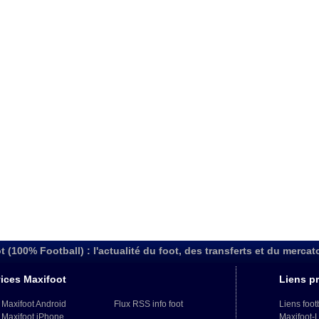
t (100% Football) : l'actualité du foot, des transferts et du mercat
ices Maxifoot
Liens pr
 Maxifoot Android
Flux RSS info foot
Liens foot
 Maxifoot iPhone
Maxifoot-