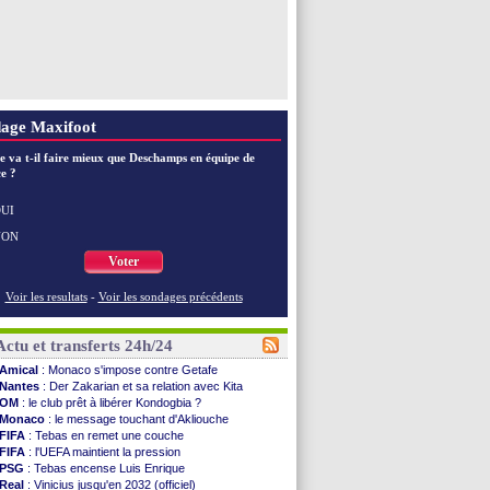
age Maxifoot
e va t-il faire mieux que Deschamps en équipe de
e ?
UI
NON
Voter
Voir les resultats
-
Voir les sondages précédents
Actu et transferts 24h/24
Amical
: Monaco s'impose contre Getafe
Nantes
: Der Zakarian et sa relation avec Kita
OM
: le club prêt à libérer Kondogbia ?
Monaco
: le message touchant d'Akliouche
FIFA
: Tebas en remet une couche
FIFA
: l'UEFA maintient la pression
PSG
: Tebas encense Luis Enrique
Real
: Vinicius jusqu'en 2032 (officiel)