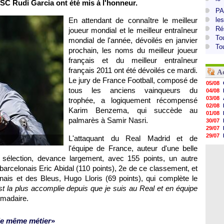
SC
Rudi Garcia ont été mis à l'honneur.
PA
En attendant de connaître le meilleur
le
Ré
joueur mondial et le meilleur entraîneur
To
mondial de l'année, dévoilés en janvier
To
prochain, les noms du meilleur joueur
français et du meilleur entraîneur
français 2011 ont été dévoilés ce mardi.
A
Le jury de France Football, composé de
05/08
tous les anciens vainqueurs du
04/08
03/08
trophée, a logiquement récompensé
02/08
Karim Benzema, qui succède au
01/08
palmarès à Samir Nasri.
30/07
29/07
29/07
L'attaquant du Real Madrid et de
29/07
l'équipe de France, auteur d'une belle
29/07
 sélection, devance largement, avec 155 points, un autre
28/07
28/07
barcelonais Eric Abidal (110 points), 2e de ce classement, et
28/07
nais
et des Bleus, Hugo Lloris (69 points), qui complète le
28/07
t la plus accomplie depuis que je suis au Real et en équipe
28/07
omadaire.
le même métier
»