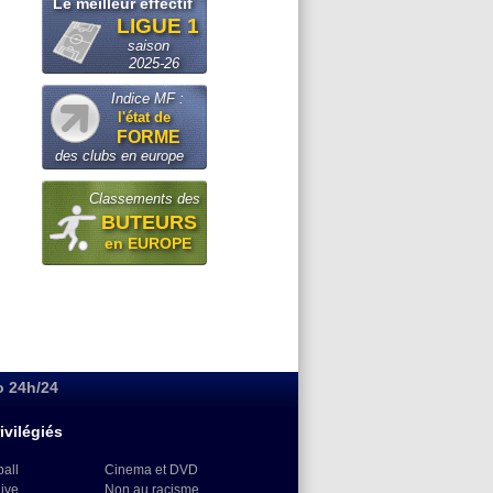
Le meilleur effectif
LIGUE 1
saison
2025-26
Indice MF :
l'état de
FORME
des clubs en europe
Classements des
BUTEURS
en EUROPE
o 24h/24
ivilégiés
ball
Cinema et DVD
Live
Non au racisme