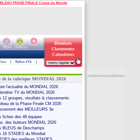
BLEAU PHASE FINALE Coupe du Monde
Résultats
Bayern
Dortmund
Classements
Calendriers
Euro
|
Ballon d'Or
|
emplacement publicitaire
s de la rubrique MONDIAL 2026
ute l'actualité du MONDIAL 2026
lendrier TV du MONDIAL 2026
s 12 groupes, résultats & classements
bleau de la Phase Finale CM 2026
assement des MEILLEURS 3e
s fiches des 48 équipes
as. des buteurs MONDIAL 2026
s BLEUS de Deschamps
s 16 STADES du Mondial
 TOP3 des meilleurs STADES