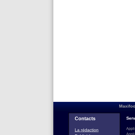
Maxifoo
Serv
Contacts
Appli
La rédaction
Appli