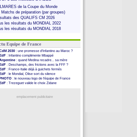
LMARES de la Coupe du Monde
s Matchs de préparation (par groupes)
sultats des QUALIFS CM 2026
us les résultats du MONDIAL 2022
us les résultats du MONDIAL 2018
ctu Equipe de France
CdM 2030
: une promesse d'Infantino au Maroc ?
EdF
: Infantino complimente Mbappé
Argentine
: quand Medina recadre... sa mère
EdF
: Deschamps, des frictions avec la FFF ?
EdF
: France-Italie déjà à guichets fermés
EdF
: le Mondial, Olise sort du silence
PHOTO
: le nouveau logo de l'équipe de France
EdF
: Trezeguet valide le choix Zidane
EdF
: Zidane et l'argent, les mots de Diallo
EdF
: Zidane pense déjà à un retour de Mendy
EdF
: le message de Mbappé à Zidane
emplacement publicitaire
EdF
: les mots de Genesio pour Zidane
VIDEO
: Zidane a rencontré les supporters
EdF
: Zidane soutient Christophe Gleizes
EdF
: depuis le Real, Zidane n'a pas chômé
Voir toutes les brèves