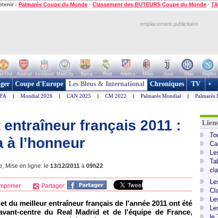
etenir :
Palmarès Coupe du Monde
-
Classement des BUTEURS Coupe du Monde
-
TA
emplacement publicitaire
n Utd
Arsenal
Liverpool
ManCity
Barca
Real
Atletico
Milan
Juve
Inter
Naples
ger
Coupe d'Europe
Les Bleus & International
Chroniques
TV
+
IFA
|
Mondial 2026
|
CAN 2025
|
CM 2022
|
Palmarès Mondial
|
Palmarès 
 entraîneur français 2011 :
Lien
To
 à l’honneur
Ca
Le
Ta
, Mise en ligne: le
13/12/2011
à
09h22
cl
Le
mprimer
Partager:
Cl
Le
et du meilleur entraîneur français de l'année 2011 ont été
Le
'avant-centre du Real Madrid et de l'équipe de France,
le