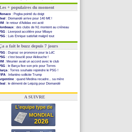
Lyon
: Mangala va rejoindre Getafe
Les + populaires du moment
OM
: une offre refusée pour Aguerd
Real
: c'est confirmé pour Vinicius
Monaco
: Pogba pointé du doigt
Troyes
: Junior Diaz jusqu'en 2030 (officiel)
Real
: Diomandé arrive pour 140 M€ !
PSG
: Akliouche a signé (officiel)
OM
: le retour d'Adidas est acté
OM
: une offre pour Bulka
Bordeaux
: des clubs de N1 montent au créneau
PSG
: contrat signé pour Akliouche
PSG
: Liverpool accélère pour Mbaye
Ouganda
: Owori battu à mort à Kampala
PSG
: Luis Enrique satisfait malgré tout
Arsenal
: Arteta veut créer une dynastie
Barça
: Ferran Torres donne son feu vert au PSG
Chelsea
: Palace a fait son offre pour Disasi
Real
: une nouvelle offre pour Vinicius
Ça a fait le buzz depuis 7 jours
FIFA
: le gouvernement espagnol s'en mêle
PSG
: l'étonnante rumeur Gusto
PSG
: Dupraz se prononce pour la LdC
Bologne
: Dallinga est sur le marché
PSG
: c'est bouclé pour Akliouche !
OM
: accord trouvé avec Man City pour Rulli
OM
: Meunier avait un accord avec le club
OM
: Medina vers Leverkusen pour 25 M€
PSG
: le Barça fixe son prix pour Torres
Uruguay
: Forlan nommé sélectionneur (officiel)
Barça
: Torres souhaite rejoindre le PSG !
FIFA
: Infantino sollicite Trump
Voir les brèves précédentes
Argentine
: quand Medina recadre... sa mère
Real
: le démenti de Leipzig pour Diomandé
OM
: Paixão attire un 2e club anglais
FIFA
: le conseiller d'Infantino démissionne !
A SUIVRE
L'equipe type de
MONDIAL
2026