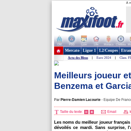
A r
OM
PSG
Lyon
Lille
Monaco
Chelsea
Ma
+ de clubs
Mercato
Ligue 1
L2/Coupes
Etran
Actu des Bleus
|
Euro 2024
|
Class. F
Meilleurs joueur et
Benzema et Garcia
Par
Pierre-Damien Lacourte
-
Equipe De France
Taille du texte:
Email
I
Les noms du meilleur joueur français 
dévoilés ce mardi. Sans surprise, l