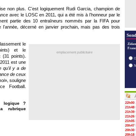
ise non plus. C'est logiquement Rudi Garcia, champion de
ance avec le
LOSC
en 2011, qui a été mis à l'honneur par le
lement partie des 10 entraîneurs nommés par la FIFA pour
de l'année, décerné en janvier prochain, mais pas des trois
Sond
lassement le
Zidan
Franc
ints) et le
emplacement publicitaire
 (31 points).
O
e 2011 est une
 qu'il y a de
sance de ceux
moi
», souligne
e Football.
: logique ?
22h00
21h48
a rubrique
21h39
21h26
21h05
20h47
20h30
20h18