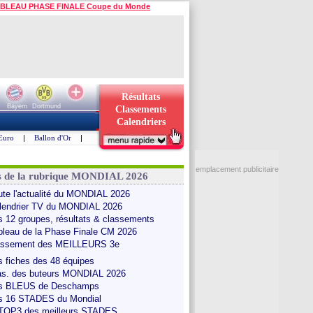
BLEAU PHASE FINALE Coupe du Monde
Résultats
Bayern
Dortmund
Classements
Calendriers
Euro
|
Ballon d'Or
|
emplacement publicitaire
s de la rubrique MONDIAL 2026
ute l'actualité du MONDIAL 2026
lendrier TV du MONDIAL 2026
s 12 groupes, résultats & classements
bleau de la Phase Finale CM 2026
assement des MEILLEURS 3e
s fiches des 48 équipes
as. des buteurs MONDIAL 2026
s BLEUS de Deschamps
s 16 STADES du Mondial
 TOP3 des meilleurs STADES