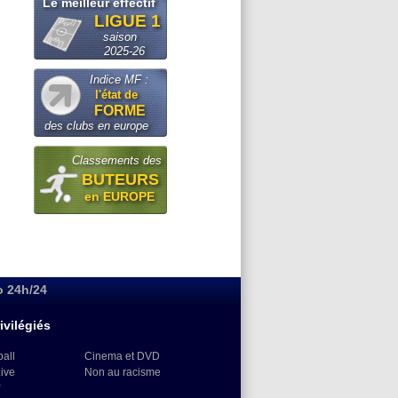
Le meilleur effectif
LIGUE 1
saison
2025-26
Indice MF :
l'état de
FORME
des clubs en europe
Classements des
BUTEURS
en EUROPE
o 24h/24
ivilégiés
ball
Cinema et DVD
Live
Non au racisme
)