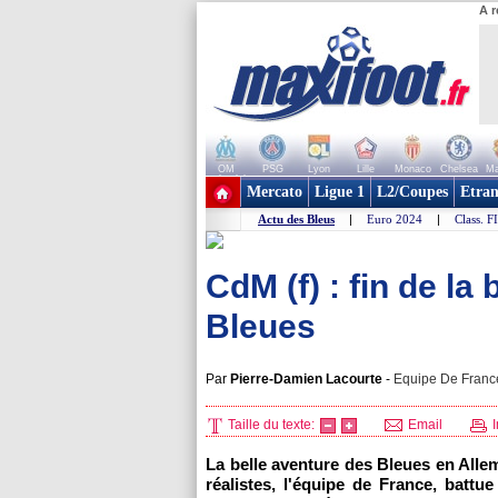
A r
OM
PSG
Lyon
Lille
Monaco
Chelsea
Ma
+ de clubs
Mercato
Ligue 1
L2/Coupes
Etran
Actu des Bleus
|
Euro 2024
|
Class. F
CdM (f) : fin de la
Bleues
Par
Pierre-Damien Lacourte
-
Equipe De France
Taille du texte:
Email
I
La belle aventure des Bleues en Allem
réalistes, l'équipe de France, batt