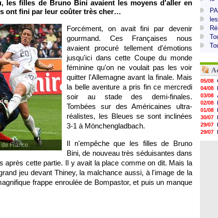
, les filles de Bruno Bini avaient les moyens d'aller en
PA
s ont fini par leur coûter très cher…
le
Forcément, on avait fini par devenir
Ré
To
gourmand. Ces Françaises nous
To
avaient procuré tellement d'émotions
jusqu'ici dans cette Coupe du monde
féminine qu'on ne voulait pas les voir
A
quitter l'Allemagne avant la finale. Mais
05/08
la belle aventure a pris fin ce mercredi
04/08
soir au stade des demi-finales.
03/08
02/08
Tombées sur des Américaines ultra-
01/08
réalistes, les Bleues se sont inclinées
30/07
3-1 à Mönchengladbach.
29/07
29/07
29/07
Il n'empêche que les filles de Bruno
 de France.
29/07
Bini, de nouveau très séduisantes dans
28/07
28/07
s après cette partie. Il y avait la place comme on dit. Mais la
28/07
 grand jeu devant Thiney, la malchance aussi, à l'image de la
28/07
magnifique frappe enroulée de Bompastor, et puis un manque
28/07