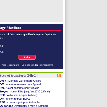
age Maxifoot
e va t-il faire mieux que Deschamps en équipe de
e ?
UI
NON
Voter
Voir les resultats
-
Voir les sondages précédents
Actu et transferts 24h/24
Lyon
: Mangala va rejoindre Getafe
OM
: une offre refusée pour Aguerd
Real
: c'est confirmé pour Vinicius
Troyes
: Junior Diaz jusqu'en 2030 (officiel)
PSG
: Akliouche a signé (officiel)
OM
: une offre pour Bulka
PSG
: contrat signé pour Akliouche
Ouganda
: Owori battu à mort à Kampala