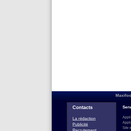
Maxifoo
Serv
Contacts
Appli
La rédaction
Appli
Publicité
Site 
Recrutement