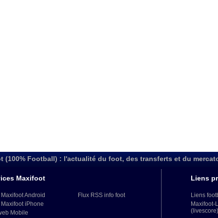
t (100% Football) : l'actualité du foot, des transferts et du mercat
ices Maxifoot
Liens pr
 Maxifoot Android
Flux RSS info foot
Liens foot
 Maxifoot iPhone
Maxifoot-
(livescore
web Mobile