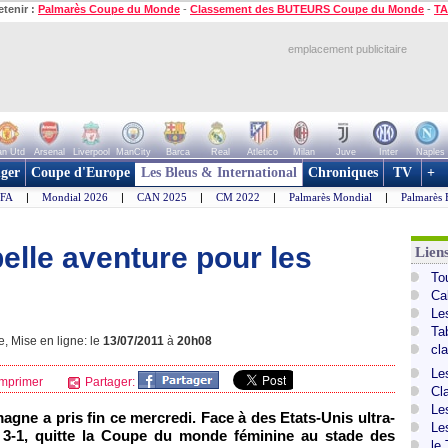
etenir :
Palmarès Coupe du Monde
-
Classement des BUTEURS Coupe du Monde
-
TA
emplacement publicitaire
n Utd
Arsenal
Liverpool
ManCity
Barca
Real
Atletico
Milan
Juve
Inter
Naples
ger
Coupe d'Europe
Les Bleus & International
Chroniques
TV
+
IFA
|
Mondial 2026
|
CAN 2025
|
CM 2022
|
Palmarès Mondial
|
Palmarès 
 belle aventure pour les
Lien
To
Ca
Le
Ta
, Mise en ligne: le
13/07/2011
à
20h08
cl
Le
mprimer
Partager:
Cl
Le
agne a pris fin ce mercredi. Face à des Etats-Unis ultra-
Le
ue 3-1, quitte la Coupe du monde féminine au stade des
le