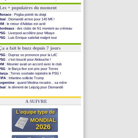
Arsenal
: Arteta veut créer une dynastie
Les + populaires du moment
Chelsea
: Palace a fait son offre pour Disasi
FIFA
: le gouvernement espagnol s'en mêle
Monaco
: Pogba pointé du doigt
PSG
: l'étonnante rumeur Gusto
Real
: Diomandé arrive pour 140 M€ !
Bologne
: Dallinga est sur le marché
OM
: le retour d'Adidas est acté
OM
: accord trouvé avec Man City pour Rulli
Bordeaux
: des clubs de N1 montent au créneau
OM
: Medina vers Leverkusen pour 25 M€
PSG
: Liverpool accélère pour Mbaye
Uruguay
: Forlan nommé sélectionneur (officiel)
PSG
: Luis Enrique satisfait malgré tout
Séville
: Juanlu signe à Bournemouth (officiel)
Real
: une nouvelle offre pour Vinicius
PSG
: Ndjantou heureux d'avoir rejoué
Barça
: Ferran Torres donne son feu vert au PSG
Ça a fait le buzz depuis 7 jours
Real
: Diomandé pour 140 M€ ! (officiel)
Man City
: Rodri préfère le Barça au Real !
PSG
: Dupraz se prononce pour la LdC
Rennes
: Aït Boudlal veut rejoindre Fulham
PSG
: c'est bouclé pour Akliouche !
Aston Villa
: Liverpool cible aussi Konsa
OM
: Meunier avait un accord avec le club
OM
: une approche pour Diatta
PSG
: le Barça fixe son prix pour Torres
Le Havre
: Diaw va signer à Lille
Barça
: Torres souhaite rejoindre le PSG !
FIFA
: Infantino sollicite Trump
Voir les brèves précédentes
Argentine
: quand Medina recadre... sa mère
Real
: le démenti de Leipzig pour Diomandé
OM
: Paixão attire un 2e club anglais
FIFA
: le conseiller d'Infantino démissionne !
A SUIVRE
L'equipe type de
MONDIAL
2026