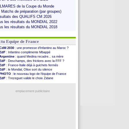
LMARES de la Coupe du Monde
s Matchs de préparation (par groupes)
sultats des QUALIFS CM 2026
us les résultats du MONDIAL 2022
us les résultats du MONDIAL 2018
ctu Equipe de France
CdM 2030
: une promesse d'Infantino au Maroc ?
EdF
: Infantino complimente Mbappé
Argentine
: quand Medina recadre... sa mère
EdF
: Deschamps, des frictions avec la FFF ?
EdF
: France-Italie déjà à guichets fermés
EdF
: le Mondial, Olise sort du silence
PHOTO
: le nouveau logo de l'équipe de France
EdF
: Trezeguet valide le choix Zidane
EdF
: Zidane et l'argent, les mots de Diallo
EdF
: Zidane pense déjà à un retour de Mendy
EdF
: le message de Mbappé à Zidane
emplacement publicitaire
EdF
: les mots de Genesio pour Zidane
VIDEO
: Zidane a rencontré les supporters
EdF
: Zidane soutient Christophe Gleizes
EdF
: depuis le Real, Zidane n'a pas chômé
Voir toutes les brèves