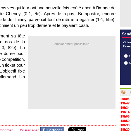
nsives qui leur ont une nouvelle fois coûté cher. A l'image de
de Cheney (0-1, 9e). Après le repos, Bompastor, encore
aide de Thiney, parvenait tout de même à égaliser (1-1, 55e).
haient un peu trop derrière et le payaient cash.
Sond
ment sa tête
le dos de la
Zidan
emplacement publicitaire
Franc
1-3, 82e). La
e durée pour
O
 compétition,
un ticket pour
objectif fixé
allemand. Un
20h04
19h47
19h34
19h14
19h06
18h50
18h30
18h20
mprimer
Partager: