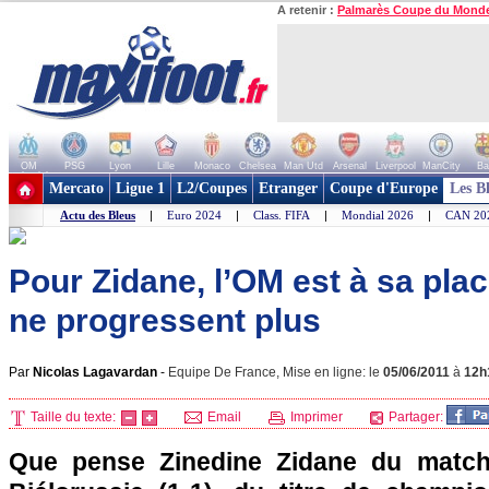
A retenir :
Palmarès Coupe du Mond
OM
PSG
Lyon
Lille
Monaco
Chelsea
Man Utd
Arsenal
Liverpool
ManCity
Ba
+ de clubs
Mercato
Ligue 1
L2/Coupes
Etranger
Coupe d'Europe
Les B
Actu des Bleus
|
Euro 2024
|
Class. FIFA
|
Mondial 2026
|
CAN 20
Pour Zidane, l’OM est à sa plac
ne progressent plus
Par
Nicolas Lagavardan
-
Equipe De France, Mise en ligne: le
05/06/2011
à
12h
Taille du texte:
Email
Imprimer
Partager:
Que pense Zinedine Zidane du match