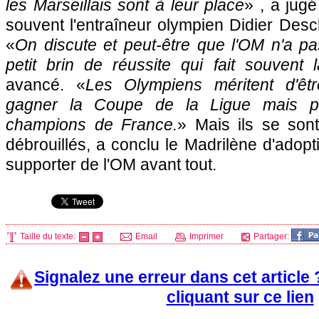
les Marseillais sont à leur place
» , a jugé
souvent l'entraîneur olympien Didier Des
«
On discute et peut-être que
l'OM
n'a pa
petit brin de réussite qui fait souvent l
avancé. «
Les Olympiens méritent d'êt
gagner la Coupe de la Ligue mais pa
champions de France.
» Mais ils se son
débrouillés, a conclu le Madrilène d'adopt
supporter de
l'OM
avant tout.
Taille du texte:
Email
Imprimer
Partager:
Signalez une erreur dans cet article
cliquant sur ce lien