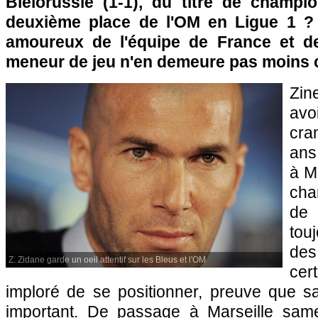
Biélorussie (1-1), du titre de champ
deuxième place de
l'OM
en Ligue 1 ? 
amoureux de l'équipe de France et 
meneur de jeu n'en demeure pas moins c
Zin
av
cra
ans 
à M
cha
de
touj
des
Z. Zidane garde un oeil attentif sur les Bleus et l'OM
cer
imploré de se positionner, preuve que s
important. De passage à
Marseille
samed