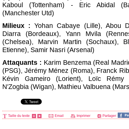
Kaboul (Tottenham) - Eric Abidal (Ba
(Manchester Utd)
Milieux :
Yohan Cabaye (
Lille
), Abou D
Diarra (
Bordeaux
), Yann Mvila (
Renne
(Chelsea), Marvin Martin (
Sochaux
), B
Etienne), Samir Nasri (Arsenal)
Attaquants :
Karim Benzema (Real Madrid
(
PSG
), Jérémy Ménez (Roma), Franck Rib
Kévin Gameiro (Lorient), Loïc Rémy 
N'Zogbia (Wigan), Mathieu Valbuena (
Mars
Taille du texte:
Email
Imprimer
Partager: