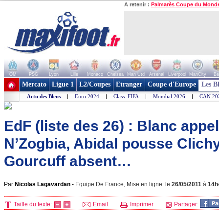
A retenir :
Palmarès Coupe du Mond
OM
PSG
Lyon
Lille
Monaco
Chelsea
Man Utd
Arsenal
Liverpool
ManCity
Ba
+ de clubs
Mercato
Ligue 1
L2/Coupes
Etranger
Coupe d'Europe
Les B
Actu des Bleus
|
Euro 2024
|
Class. FIFA
|
Mondial 2026
|
CAN 20
EdF (liste des 26) : Blanc appel
N’Zogbia, Abidal pousse Clich
Gourcuff absent…
Par
Nicolas Lagavardan
-
Equipe De France, Mise en ligne: le
26/05/2011
à
14h
Taille du texte:
Email
Imprimer
Partager: