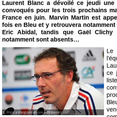
Laurent Blanc a dévoilé ce jeudi une 
convoqués pour les trois prochains ma
France en juin. Marvin Martin est appe
fois en Bleu et y retrouvera notamment
Eric Abidal, tandis que Gaël Clichy
notamment sont absents…
Le
l'
Lau
ce 
li
con
pro
Ble
ven
L. Blanc a élargi son groupe à 26 joueurs
com