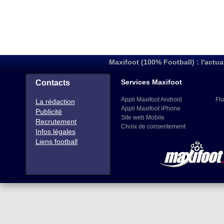
Maxifoot (100% Football) : l'actua
Services Maxifoot
Contacts
Appli Maxifoot Android
Flu
La rédaction
Appli Maxifoot iPhone
Publicité
Site web Mobile
Recrutement
Choix de consentement
Infos légales
Liens football