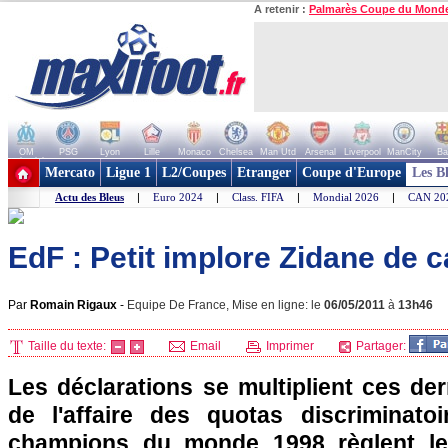
A retenir :
Palmarès Coupe du Mond
OM
PSG
Lyon
Lille
Monaco
Chelsea
Man Utd
Arsenal
Liverpool
ManCity
Ba
+ de clubs
Mercato
Ligue 1
L2/Coupes
Etranger
Coupe d'Europe
Les B
Actu des Bleus
|
Euro 2024
|
Class. FIFA
|
Mondial 2026
|
CAN 20
EdF : Petit implore Zidane de c
Par
Romain Rigaux
-
Equipe De France, Mise en ligne: le
06/05/2011
à
13h46
Taille du texte:
Email
Imprimer
Partager:
Les déclarations se multiplient ces der
de l'affaire des quotas discriminato
champions du monde 1998 règlent le