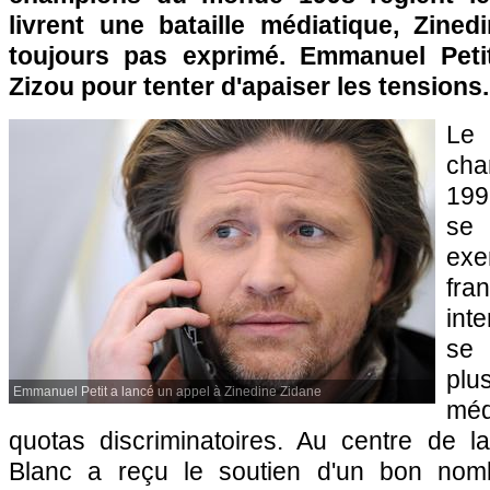
livrent une bataille médiatique, Zined
toujours pas exprimé. Emmanuel Peti
Zizou pour tenter d'apaiser les tensions.
Le
ch
1998
se 
ex
fr
int
se
plu
Emmanuel Petit a lancé un appel à Zinedine Zidane
méd
quotas discriminatoires. Au centre de l
Blanc a reçu le soutien d'un bon nom