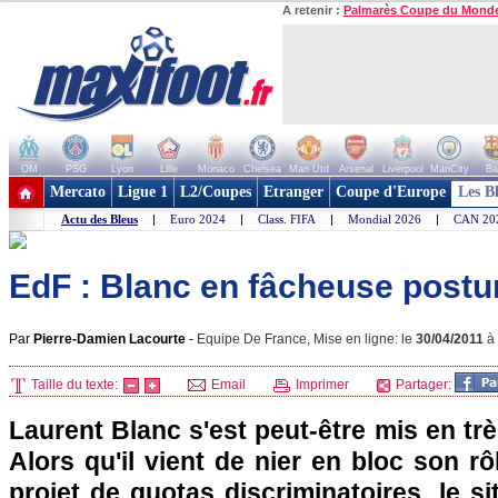
A retenir :
Palmarès Coupe du Mond
OM
PSG
Lyon
Lille
Monaco
Chelsea
Man Utd
Arsenal
Liverpool
ManCity
Ba
+ de clubs
Mercato
Ligue 1
L2/Coupes
Etranger
Coupe d'Europe
Les B
Actu des Bleus
|
Euro 2024
|
Class. FIFA
|
Mondial 2026
|
CAN 20
EdF : Blanc en fâcheuse postu
Par
Pierre-Damien Lacourte
-
Equipe De France, Mise en ligne: le
30/04/2011
à
Taille du texte:
Email
Imprimer
Partager:
Laurent Blanc s'est peut-être mis en tr
Alors qu'il vient de nier en bloc son r
projet de quotas discriminatoires, le si