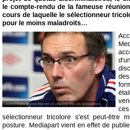
le compte-rendu de la fameuse réunio
cours de laquelle le sélectionneur trico
pour le moins maladroits…
Ac
Me
acc
d'u
dis
de
for
éta
ven
Laurent Blanc a peut-être nié un peu trop vite ces accusations.
ces
sélectionneur tricolore s'est peut-être 
posture. Mediapart vient en effet de publi