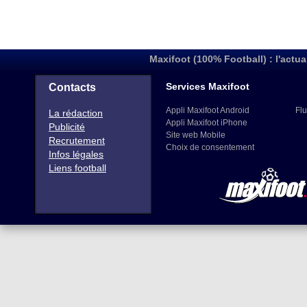
Maxifoot (100% Football) : l'actua
Services Maxifoot
Contacts
Appli Maxifoot Android
Flu
La rédaction
Appli Maxifoot iPhone
Publicité
Site web Mobile
Recrutement
Choix de consentement
Infos légales
Liens football