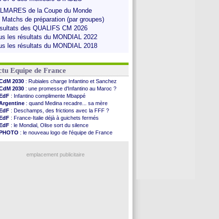
LMARES de la Coupe du Monde
s Matchs de préparation (par groupes)
sultats des QUALIFS CM 2026
us les résultats du MONDIAL 2022
us les résultats du MONDIAL 2018
ctu Equipe de France
CdM 2030
: Rubiales charge Infantino et Sanchez
CdM 2030
: une promesse d'Infantino au Maroc ?
EdF
: Infantino complimente Mbappé
Argentine
: quand Medina recadre... sa mère
EdF
: Deschamps, des frictions avec la FFF ?
EdF
: France-Italie déjà à guichets fermés
EdF
: le Mondial, Olise sort du silence
PHOTO
: le nouveau logo de l'équipe de France
EdF
: Trezeguet valide le choix Zidane
EdF
: Zidane et l'argent, les mots de Diallo
EdF
: Zidane pense déjà à un retour de Mendy
emplacement publicitaire
EdF
: le message de Mbappé à Zidane
EdF
: les mots de Genesio pour Zidane
VIDEO
: Zidane a rencontré les supporters
EdF
: Zidane soutient Christophe Gleizes
Voir toutes les brèves