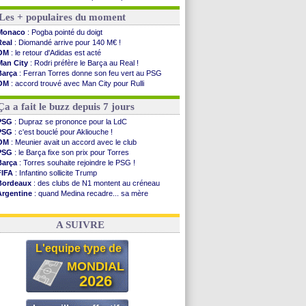
Barça
: première offre à 45 M€ pour Rodri ?
Les + populaires du moment
Argentine
: le soutien très appuyé à Infantino
Tottenham
: Van de Ven va prolonger
Monaco
: Pogba pointé du doigt
Barça
: l'agent de Rodri confirme !
Real
: Diomandé arrive pour 140 M€ !
FIFA
: la CAF soutient Infantino
OM
: le retour d'Adidas est acté
CdM 2030
: Rubiales charge Infantino et ...
Man City
: Rodri préfère le Barça au Real !
Rennes
: Embolo a des pistes alléchantes
Barça
: Ferran Torres donne son feu vert au PSG
Côte d'Ivoire
: Renard affiche ses ambitions
OM
: accord trouvé avec Man City pour Rulli
Rennes
: Haise confirme pour Aït Boudlal
PSG
: l'étonnante rumeur Gusto
Man City
: Trafford à Leeds pour 47 M€ (off...
PSG
: Luis Enrique satisfait malgré tout
Ça a fait le buzz depuis 7 jours
Man Utd
: Zirkzee vers la Juventus ?
Amical
: Monaco s'impose contre Getafe
PSG
: Dupraz se prononce pour la LdC
Nantes
: Der Zakarian et sa relation avec Kita
PSG
: c'est bouclé pour Akliouche !
OM
: le club prêt à libérer Kondogbia ?
OM
: Meunier avait un accord avec le club
Monaco
: le message touchant d'Akliouche
PSG
: le Barça fixe son prix pour Torres
FIFA
: Tebas en remet une couche
Barça
: Torres souhaite rejoindre le PSG !
FIFA
: Infantino sollicite Trump
Voir les brèves précédentes
Bordeaux
: des clubs de N1 montent au créneau
Argentine
: quand Medina recadre... sa mère
Real
: le démenti de Leipzig pour Diomandé
OM
: Paixão attire un 2e club anglais
A SUIVRE
L'equipe type de
MONDIAL
2026