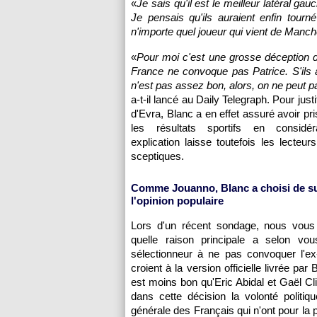
«
Je sais qu'il est le meilleur latéral ga
Je pensais qu'ils auraient enfin tourné
n'importe quel joueur qui vient de Manch
«
Pour moi c'est une grosse déception d
France ne convoque pas Patrice. S'ils af
n'est pas assez bon, alors, on ne peut p
a-t-il lancé au Daily Telegraph. Pour justi
d'Evra, Blanc a en effet assuré avoir pr
les résultats sportifs en considér
explication laisse toutefois les lecteur
sceptiques.
Comme Jouanno, Blanc a choisi de su
l'opinion populaire
Lors d'un récent sondage, nous vou
quelle raison principale a selon vo
sélectionneur à ne pas convoquer l'ex
croient à la version officielle livrée p
est moins bon qu'Eric Abidal et Gaël Cl
dans cette décision la volonté politi
générale des Français qui n'ont pour la