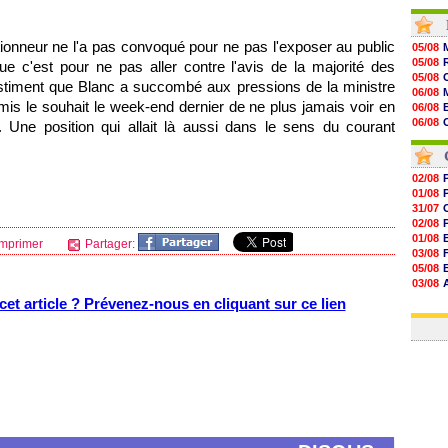
09h24
09h06
08h44
ionneur ne l'a pas convoqué pour ne pas l'exposer au public
05/08
08h22
05/08
 c'est pour ne pas aller contre l'avis de la majorité des
06/08
05/08
stiment que Blanc a succombé aux pressions de la ministre
06/08
06/08
06/08
is le souhait le week-end dernier de ne plus jamais voir en
06/08
06/08
06/08
. Une position qui allait là aussi dans le sens du courant
06/08
06/08
06/08
06/08
06/08
06/08
02/08
06/08
01/08
06/08
31/07
06/08
02/08
06/08
01/08
mprimer
Partager:
03/08
05/08
03/08
03/08
et article ? Prévenez-nous en cliquant sur ce lien
03/08