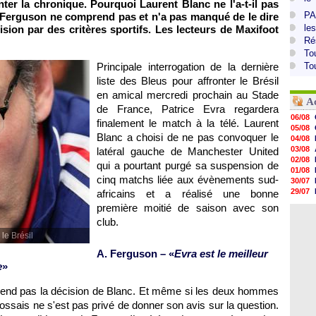
ter la chronique. Pourquoi Laurent Blanc ne l'a-t-il pas
PA
ex Ferguson ne comprend pas et n'a pas manqué de le dire
le
cision par des critères sportifs. Les lecteurs de Maxifoot
Ré
To
Principale interrogation de la dernière
To
liste des Bleus pour affronter le Brésil
en amical mercredi prochain au Stade
A
de France, Patrice Evra regardera
06/08
finalement le match à la télé. Laurent
05/08
Blanc a choisi de ne pas convoquer le
04/08
03/08
latéral gauche de Manchester United
02/08
qui a pourtant purgé sa suspension de
01/08
cinq matchs liée aux évènements sud-
30/07
29/07
africains et a réalisé une bonne
29/07
première moitié de saison avec son
29/07
club.
29/07
28/07
 le Brésil
28/07
A. Ferguson – «
Evra est le meilleur
28/07
e
»
28/07
end pas la décision de Blanc. Et même si les deux hommes
cossais ne s'est pas privé de donner son avis sur la question.