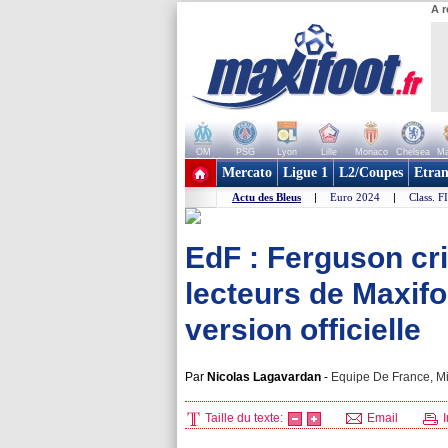
A r
OM
PSG
Lyon
Lille
Monaco
Chelsea
Ma
+ de clubs
Mercato
Ligue 1
L2/Coupes
Etran
Actu des Bleus
|
Euro 2024
|
Class. F
EdF : Ferguson cri
lecteurs de Maxifo
version officielle
Par
Nicolas Lagavardan
-
Equipe De France, Mi
Taille du texte:
Email
I