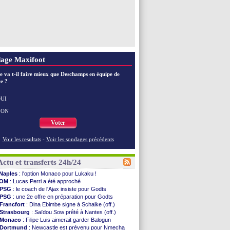
age Maxifoot
e va t-il faire mieux que Deschamps en équipe de
e ?
UI
NON
Voter
Voir les resultats
-
Voir les sondages précédents
Actu et transferts 24h/24
Naples
: l'option Monaco pour Lukaku !
OM
: Lucas Perri a été approché
PSG
: le coach de l'Ajax insiste pour Godts
PSG
: une 2e offre en préparation pour Godts
Francfort
: Dina Ebimbe signe à Schalke (off.)
Strasbourg
: Saïdou Sow prêté à Nantes (off.)
Monaco
: Filipe Luis aimerait garder Balogun
Dortmund
: Newcastle est prévenu pour Nmecha