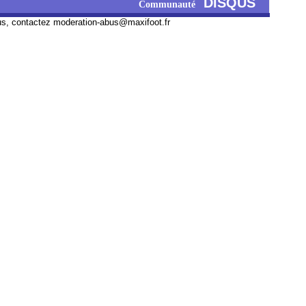
DISQUS
Communauté
us, contactez
moderation-abus@maxifoot.fr