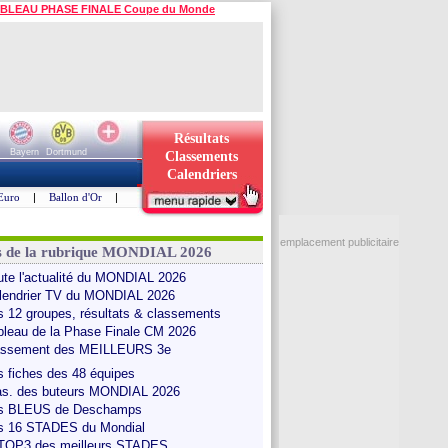
BLEAU PHASE FINALE Coupe du Monde
Résultats
Bayern
Dortmund
Classements
Calendriers
Euro
|
Ballon d'Or
|
emplacement publicitaire
s de la rubrique MONDIAL 2026
ute l'actualité du MONDIAL 2026
lendrier TV du MONDIAL 2026
s 12 groupes, résultats & classements
bleau de la Phase Finale CM 2026
assement des MEILLEURS 3e
s fiches des 48 équipes
as. des buteurs MONDIAL 2026
s BLEUS de Deschamps
s 16 STADES du Mondial
 TOP3 des meilleurs STADES