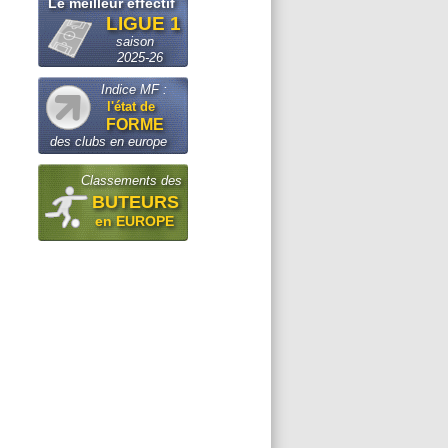
Le meilleur effectif
LIGUE 1
saison
2025-26
Indice MF :
l'état de
FORME
des clubs en europe
Classements des
BUTEURS
en EUROPE