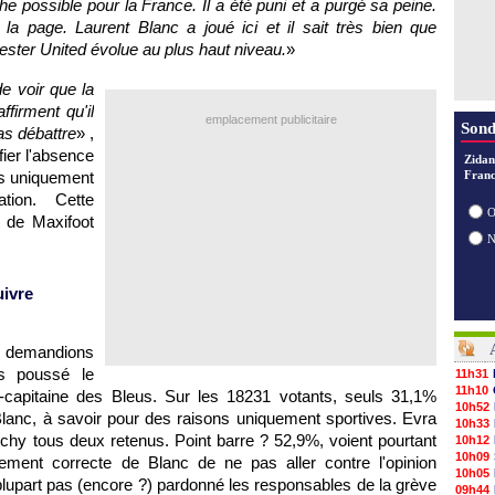
uche possible pour la France. Il a été puni et a purgé sa peine.
 la page. Laurent Blanc a joué ici et il sait très bien que
ester United évolue au plus haut niveau.
»
e voir que la
firment qu'il
emplacement publicitaire
Sond
as débattre
» ,
fier l'absence
Zidan
is uniquement
Franc
ation. Cette
O
s de Maxifoot
ivre
s demandions
us poussé le
11h31
11h10
-capitaine des Bleus. Sur les 18231 votants, seuls 31,1%
10h52
ar Blanc, à savoir pour des raisons uniquement sportives. Evra
10h33
ichy tous deux retenus. Point barre ? 52,9%, voient pourtant
10h12
10h09
quement correcte de Blanc de ne pas aller contre l'opinion
10h05
 plupart pas (encore ?) pardonné les responsables de la grève
09h44