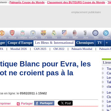
etenir :
Palmarès Coupe du Monde
-
Classement des BUTEURS Coupe du Monde
-
TA
emplacement publicitaire
n Utd
Arsenal
Liverpool
ManCity
Barca
Real
Atletico
Milan
Juve
Inter
Naples
ger
Coupe d'Europe
Les Bleus & International
Chroniques
TV
+
IFA
|
Mondial 2026
|
CAN 2025
|
CM 2022
|
Palmarès Mondial
|
Palmarès 
tique Blanc pour Evra, les
Lien
To
ot ne croient pas à la
Ca
Le
Ta
cl
Le
se en ligne: le
05/02/2011
à
15h02
Cl
Le
mprimer
Partager:
Le
le