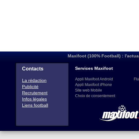
Maxifoot (100% Football) : l'actua
Services Maxifoot
Contacts
Appli Maxifoot Android
Flu
La rédaction
Appli Maxifoot iPhone
Publicité
Site web Mobile
Recrutement
Choix de consentement
Infos légales
Liens football