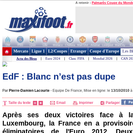
A retenir :
Palmarès Coupe du Mond
OM
PSG
Lyon
Lille
Monaco
Chelsea
Man Utd
Arsenal
Liverpool
ManCity
Ba
+ de clubs
Mercato
Ligue 1
L2/Coupes
Etranger
Coupe d'Europe
Les B
Actu des Bleus
|
Euro 2024
|
Class. FIFA
|
Mondial 2026
|
CAN 20
EdF : Blanc n’est pas dupe
Par
Pierre-Damien Lacourte
-
Equipe De France, Mise en ligne: le
13/10/2010
Taille du texte:
Email
Imprimer
Partager:
Après ses deux victoires face à 
Luxembourg, la France en a provisoir
éliminatoires de l'Euro 2012. De