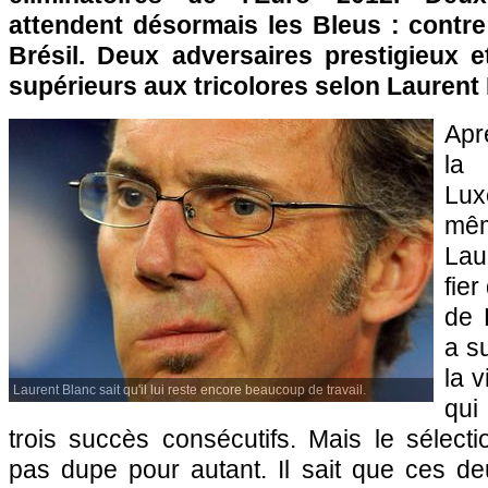
attendent désormais les Bleus : contre 
Brésil. Deux adversaires prestigieux e
supérieurs aux tricolores selon Laurent
Aprè
la
Lu
mê
Lau
fier
de
a s
la v
Laurent Blanc sait qu'il lui reste encore beaucoup de travail.
qui
trois succès consécutifs. Mais le sélectio
pas dupe pour autant. Il sait que ces de