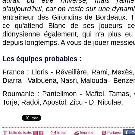
aurait pu être l'inverse, mais j'aim
d'aujourd'hui, car on reste sur une dynam
entraîneur des Girondins de
Bordeaux
. T
ce qu'attend Blanc de ses joueurs ce
dionysienne également, qui n'a plus eu 
depuis longtemps. A vous de jouer messieu
Les équipes probables :
France : Lloris - Réveillère, Rami, Mexès,
Diarra - Valbuena, Nasri, Malouda - Benze
Roumanie : Pantelimon - Maftei, Tamas,
Torje, Radoi, Apostol, Zicu - D. Niculae.
Taille du texte:
Email
Imprimer
Partager: