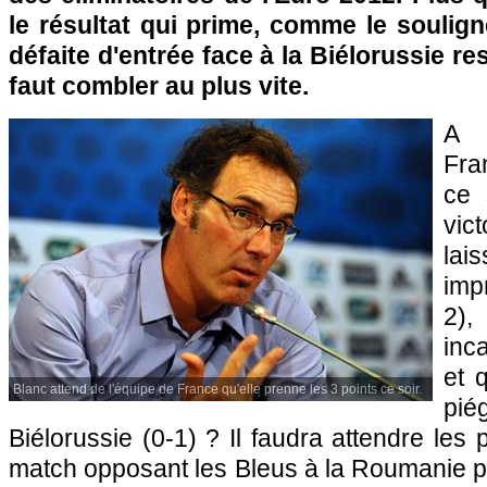
le résultat qui prime, comme le soulig
défaite d'entrée face à la Biélorussie re
faut combler au plus vite.
A 
Fra
ce 
vic
la
imp
2)
inc
et q
Blanc attend de l'équipe de France qu'elle prenne les 3 points ce soir.
pi
Biélorussie (0-1) ? Il faudra attendre les
match opposant les Bleus à la Roumanie po