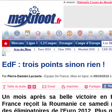
A retenir :
Palmarès Coupe du Mond
OM
PSG
Lyon
Lille
Monaco
Chelsea
Man Utd
Arsenal
Liverpool
ManCity
Ba
+ de clubs
Mercato
Ligue 1
L2/Coupes
Etranger
Coupe d'Europe
Les B
Actu des Bleus
|
Euro 2024
|
Class. FIFA
|
Mondial 2026
|
CAN 20
EdF : trois points sinon rien !
Par
Pierre-Damien Lacourte
-
Equipe De France, Mise en ligne: le
09/10/2010
Taille du texte:
Email
Imprimer
Partager:
Un mois après sa belle victoire en B
France reçoit la Roumanie ce samedi 
des éliminatoires de l'Euro 2012. Plus q