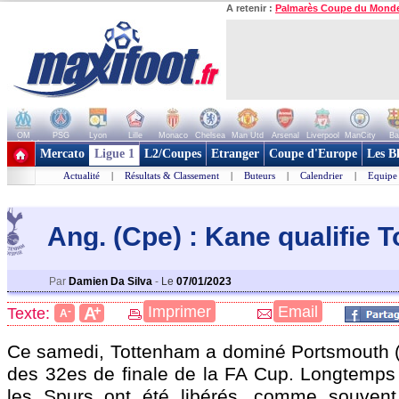
A retenir :
Palmarès Coupe du Mond
OM
PSG
Lyon
Lille
Monaco
Chelsea
Man Utd
Arsenal
Liverpool
ManCity
Ba
+ de clubs
Mercato
Ligue 1
L2/Coupes
Etranger
Coupe d'Europe
Les B
Actualité
|
Résultats & Classement
|
Buteurs
|
Calendrier
|
Equipe
Ang. (Cpe) : Kane qualifie 
Par
Damien Da Silva
-
Le
07/01/2023
+
Imprimer
Email
A
Texte:
-
A
Ce samedi, Tottenham a dominé Portsmouth (1
des 32es de finale de la FA Cup. Longtemps
les Spurs ont été libérés, comme souvent, 