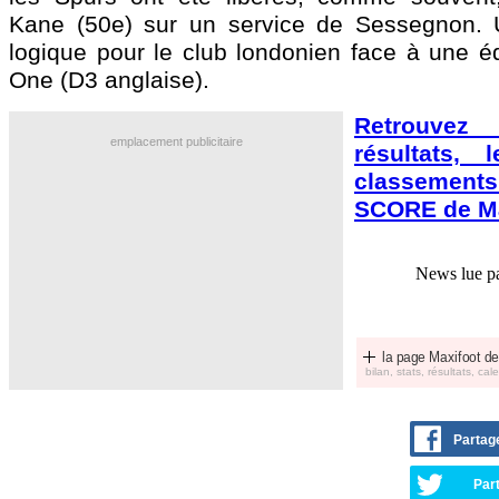
Kane (50e) sur un service de Sessegnon. U
logique pour le club londonien face à une 
One (D3 anglaise).
Retrouve
emplacement publicitaire
résultats, 
classement
SCORE de Ma
News lue p
la page Maxifoot de
bilan, stats, résultats, calen
Partag
Part