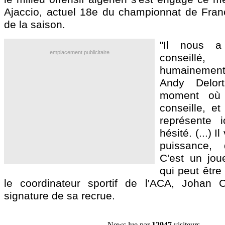
Ajaccio, actuel 18e du championnat de France
de la saison.
"Il nous a
emplacement publicitaire
conseill
humainement
Andy Delor
moment où
conseille, et
représente 
hésité. (...) I
puissance, 
C'est un jou
qui peut être 
le coordinateur sportif de l'ACA, Johan C
signature de sa recrue.
News lue par
12947
visiteurs