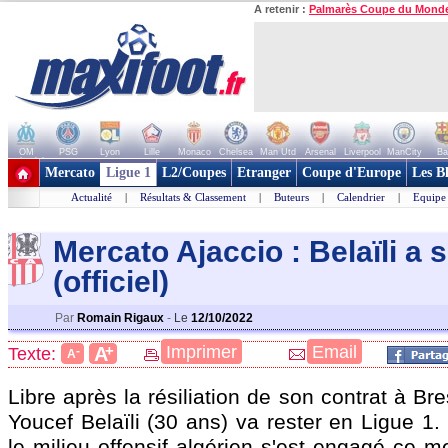
A retenir :
Palmarès Coupe du Mond
OM
PSG
Lyon
Lille
Monaco
Chelsea
Man Utd
Arsenal
Liverpool
ManCity
Ba
+ de clubs
Mercato
Ligue 1
L2/Coupes
Etranger
Coupe d'Europe
Les B
Actualité
|
Résultats & Classement
|
Buteurs
|
Calendrier
|
Equipe
Mercato Ajaccio : Belaïli a 
(officiel)
Par
Romain Rigaux
-
Le
12/10/2022
+
Imprimer
Email
A
Texte:
-
A
Libre après la résiliation de son contrat à Br
Youcef Belaïli (30 ans) va rester en Ligue 1
le milieu offensif algérien s'est engagé ce m