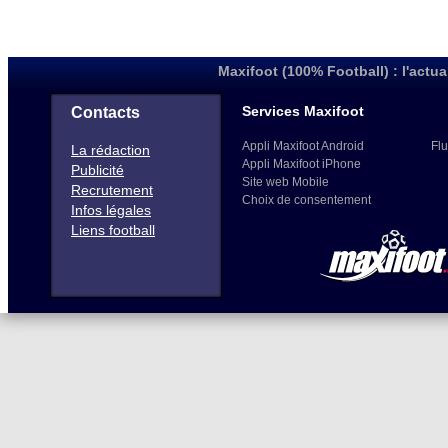
Maxifoot (100% Football) : l'actua
Services Maxifoot
Contacts
Appli Maxifoot Android
Flu
La rédaction
Appli Maxifoot iPhone
Publicité
Site web Mobile
Recrutement
Choix de consentement
Infos légales
Liens football