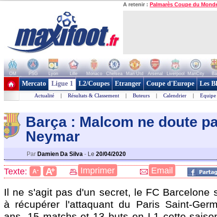
A retenir :
Palmarès Coupe du Mond
OM
PSG
Lyon
Lille
Monaco
Chelsea
Man Utd
Arsenal
Liverpool
ManCity
Ba
+ de clubs
Mercato
Ligue 1
L2/Coupes
Etranger
Coupe d'Europe
Les B
Actualité
|
Résultats & Classement
|
Buteurs
|
Calendrier
|
Equipe
Barça : Malcom ne doute p
Neymar
Par
Damien Da Silva
-
Le
20/04/2020
+
Imprimer
Email
A
Texte:
-
A
Il ne s'agit pas d'un secret, le FC Barcelone 
à récupérer l'attaquant du Paris Saint-Ge
ans, 15 matchs et 13 buts en L1 cette saison