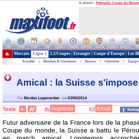
A retenir :
Palmarès Coupe du Mond
OM
PSG
Lyon
Lille
Monaco
Chelsea
Man Utd
Arsenal
Liverpool
ManCity
Ba
+ de clubs
Mercato
Ligue 1
L2/Coupes
Etranger
Coupe d'Europe
Les B
Actualité
|
Résultats & Classement
|
Buteurs
|
Calendrier
|
Equipe
Amical : la Suisse s'impose
Par
Nicolas Lagavardan
-
Le
03/06/2014
+
Imprimer
Email
A
Texte:
-
A
Futur adversaire de la France lors de la phas
Coupe du monde, la Suisse a battu le Pérou 
en match amical. Longtemps accrochée