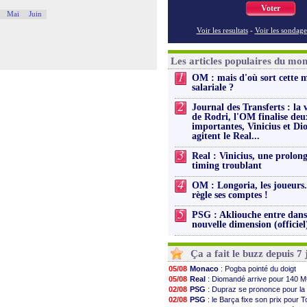
Voter
Mai
Juin
Voir les resultats
-
Voir les sondage
Les articles populaires du mo
1
OM : mais d'où sort cette 
salariale ?
2
Journal des Transferts : la 
de Rodri, l'OM finalise deu
importantes, Vinicius et D
agitent le Real...
3
Real : Vinicius, une prolon
timing troublant
4
OM : Longoria, les joueurs.
règle ses comptes !
5
PSG : Akliouche entre dan
nouvelle dimension (officiel
Ça a fait le buzz depuis 7 
05/08
Monaco
: Pogba pointé du doigt
05/08
Real
: Diomandé arrive pour 140 M
02/08
PSG
: Dupraz se prononce pour la
02/08
PSG
: le Barça fixe son prix pour T