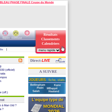
BLEAU PHASE FINALE Coupe du Monde
Résultats
Bayern
Dortmund
Classements
Calendriers
ubs
|
LIVE
Direct-
rg
30 (officiel)
A SUIVRE
natia
compos
JOUEURS
: fiche, stats...
an
Bellingham
Kane
Pedri
MBappé
Salah
Haaland
e (off.)
leterre
L'equipe type de
ent
 Strasbourg
ce à Man Utd ?
MONDIAL
our Torres
ia ?
2026
Brentford