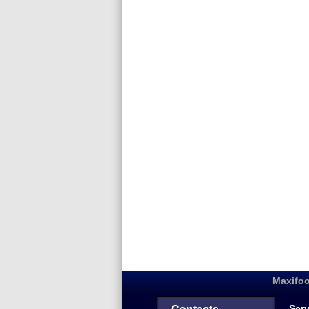
Maxifoo
Serv