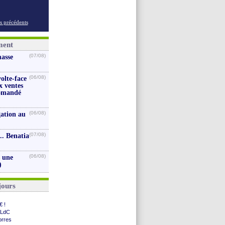
s précédents
ment
(07/08)
masse
(06/08)
volte-face
x ventes
iomandé
(06/08)
gation au
(07/08)
.. Benatia
(06/08)
s une
)
jours
€ !
 LdC
orres