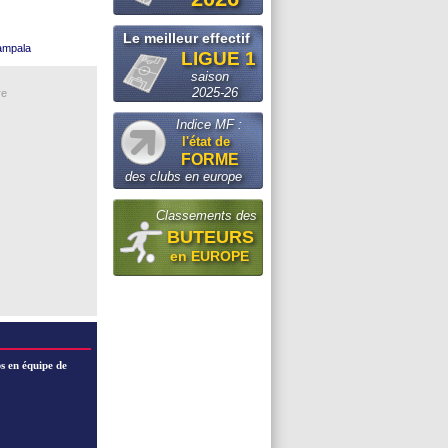
es (officiel)
Le meilleur effectif
Kampala
LIGUE 1
ement
d
s le club
saison
€ pour Barcola
e défend
2025-26
re
IRECT !
zuki
Indice MF :
ce à Man Utd
l'état de
r Benatia
FORME
 s'acharne...
des clubs en europe
tes
Classements des
BUTEURS
en EUROPE
s en équipe de