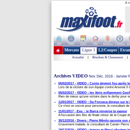
A r
OM
PSG
Lyon
Lille
Monaco
Chelsea
Ma
+ de clubs
Mercato
Ligue 1
L2/Coupes
Etran
Actualité
|
Résultats & Classement
|
Archives VIDEO
Nov. Déc. 2016 - Janvier 
05/02/2017 - VIDEO : Conte devient fou après l
Lors de la victoire de son équipe contre Arsenal 3-
05/02/2017 - VIDEO : les Verts enflamment Geo
Rien de mieux qu'une victoire dans le derby pour e
12/01/2017 - VIDEO : Da Fonseca dingue sur le
Ce n'est un secret pour personne, le consultant 
11/01/2017 - Esp. : le Barça renverse la vapeur
A l'occasion des 8es de finale retour de la Coupe du
30/12/2016 - Divers : Pierre Ménès raconte son c
Gravement malade, le consultant de Canal+ Pierre
19/12/2016 - VIDEO : Iniesta et Messi régalent