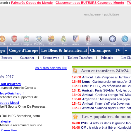
etenir :
Palmarès Coupe du Monde
-
Classement des BUTEURS Coupe du Monde
-
TA
emplacement publicitaire
n Utd
Arsenal
Liverpool
ManCity
Barca
Real
Atletico
Milan
Juve
Inter
Naples
ger
Coupe d'Europe
Les Bleus & International
Chroniques
TV
+
Buteurs
|
Calendrier
|
Equipe type
|
Tableau Transferts
|
Palmarès
|
Les Cl
les autres saisons >>>
Actu et transferts 24h/24
Fév. 2017
17h08
Amical
: Lille s'impose à Hambou
16h55
Lens
: Ganiou prolongé jusqu'en 20
e but d'Hazard
16h31
OM
: le PSG, les précisions de Be
1 samedi, Antonio Conte a...
16h11
Amical
: Paris SG-Man Utd, les 
ffroy-Guichard !
16h06
Amical
: Chelsea corrige l'AC Mil
nchanter les supporters de...
15h48
Argentine
: Messi perd son papa
 but de Messi
15h41
Amical
: l'Inter s'offre la Juventus
de beIN Sports Omar Da Fonseca...
15h21
Atletico
: Almada rejoint River Plat
15h14
Monaco
: Camara a la cote en Ang
 Roi, le FC Barcelone, battu...
Les + populaires du mom
14h59
Amical
: encore une défaite pour
14h43
OM
: la piste Goore en attaque
alvaire
07/08
PSG
: 4 retours dans le groupe fa
 Ménès a récemment subi une...
14h14
PSG
: ça négocie avec le Barça p
06/08
OM
: le club prêt à libérer Kondogb
13h59
Amical
: Rennes s'incline contre 
 le Camp Nou