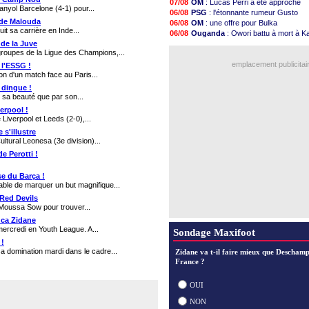
07/08
OM
: Lucas Perri a été approché
13h55
Arsenal
: c'est signé pour Guimara
anyol Barcelone (4-1) pour...
06/08
PSG
: l'étonnante rumeur Gusto
13h48
Amical
: Le Mans concède un nul
é de Malouda
06/08
OM
: une offre pour Bulka
13h30
Real
: Mourinho durcit les règles
it sa carrière en Inde...
06/08
Ouganda
: Owori battu à mort à 
12h49
Amical
: Toulouse s'incline lourd
de la Juve
06/08
OM
: une offre refusée pour Aguer
12h22
OM
: Benatia et la "médiocrité" dan
 groupes de la Ligue des Champions,...
07/08
PSG
: Liverpool va proposer 115 M
12h00
Newcastle
: Guimarães, le club s
emplacement publicitai
 l'ESSG !
11h46
L2
: la 1ère journée à suivre en D
n d'un match face au Paris...
11h20
PSG
: une deuxième offre pour Su
 dingue !
10h49
PSG
: le groupe pour le match fa
r sa beauté que par son...
10h32
OM
: le jour où tout a basculé pou
erpool !
10h10
Heracles
: Reine-Adélaïde, le sort
Liverpool et Leeds (2-0),...
Voir les brèves précéden
 s'illustre
ultural Leonesa (3e division)...
e Perotti !
se du Barça !
able de marquer un but magnifique...
 Red Devils
à Moussa Sow pour trouver...
uca Zidane
ercredi en Youth League. A...
Sondage Maxifoot
 !
 domination mardi dans le cadre...
Zidane va t-il faire mieux que Deschamp
France ?
OUI
NON