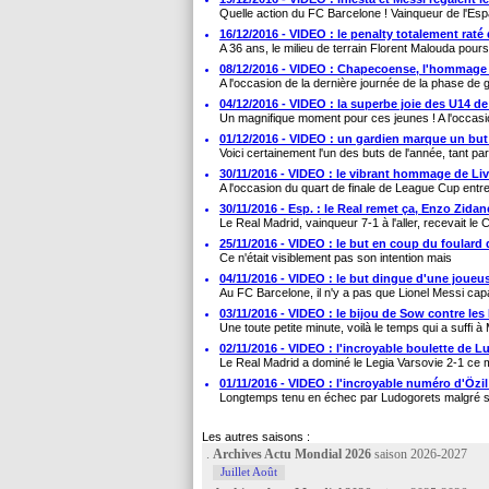
Quelle action du FC Barcelone ! Vainqueur de l'Esp
16/12/2016 - VIDEO : le penalty totalement rat
A 36 ans, le milieu de terrain Florent Malouda poursu
08/12/2016 - VIDEO : Chapecoense, l'hommage 
A l'occasion de la dernière journée de la phase de
04/12/2016 - VIDEO : la superbe joie des U14 de
Un magnifique moment pour ces jeunes ! A l'occasio
01/12/2016 - VIDEO : un gardien marque un but
Voici certainement l'un des buts de l'année, tant pa
30/11/2016 - VIDEO : le vibrant hommage de Liv
A l'occasion du quart de finale de League Cup entre 
30/11/2016 - Esp. : le Real remet ça, Enzo Zidane
Le Real Madrid, vainqueur 7-1 à l'aller, recevait le C
25/11/2016 - VIDEO : le but en coup du foulard d
Ce n'était visiblement pas son intention mais
04/11/2016 - VIDEO : le but dingue d'une joueu
Au FC Barcelone, il n'y a pas que Lionel Messi cap
03/11/2016 - VIDEO : le bijou de Sow contre les
Une toute petite minute, voilà le temps qui a suffi 
02/11/2016 - VIDEO : l'incroyable boulette de L
Le Real Madrid a dominé le Legia Varsovie 2-1 ce m
01/11/2016 - VIDEO : l'incroyable numéro d'Özil
Longtemps tenu en échec par Ludogorets malgré sa
Les autres saisons :
.
Archives Actu Mondial 2026
saison 2026-2027
Juillet Août