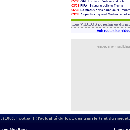
05/08
OM
: le retour d'Adidas est acté
03/08
FIFA
: Infantino sollicite Trump
05/08
Bordeaux
: des clubs de N1 mont
03/08
Argentine
: quand Medina recadre
03/08
Real
: le démenti de Leipzig pour 
03/08
OM
: Paixão attire un 2e club angla
Les VIDEOS populaires du m
Voir toutes les vidé
emplacement publicitai
t (100% Football) : l'actualité du foot, des transferts et du mercat
ices Maxifoot
Liens pr