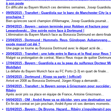
à son poste
En difficulté au Bayern Munich ces dernières semaines, Josep Guardiola.
09/05/2015 - Transfert : Guardiola sur le banc de Manchester City la 
prochaine ?
Bien qu'encore sacré champion d'Allemagne, Josep Guardiola pourrait...
29/04/2015 - Bayern : saison terminée pour Robben et fracture pour
Lewandowski... Une soirée noire face à Dortmund !
L'élimination du Bayern Munich face au Borussia Dortmund en demi-finale
23/04/2015 - Dortmund : Hummels, Reus, Gündogan, Aubameyang...
exode massif cet été ?
Une page se tourne au Borussia Dortmund avec le départ acté de...
20/04/2015 - Transfert : une lutte entre le Barça et le Real pour Reus 
Malgré sa prolongation de contrat, Marco Reus risque de quitter Dortmund
17/04/2015 - Bayern : Guardiola a eu la peau du sulfureux Docteur Mü
Wohlfahrt
La défaite du Bayern Munich face au FC Porto (1-3) en quart de finale...
15/04/2015 - Dortmund : Klopp va partir ! (officiel)
Arrivé en 2008 au Borussia Dortmund, Jürgen Klopp a demandé...
15/04/2015 - Transfert : le Bayern songe à Griezmann pour succéder à
Ribéry
Après avoir pris sa place en équipe de France, Antoine Griezmann...
04/04/2015 - OM : André Ayew va se décider, vers une destination sur
En fin de contrat en juin prochain, André Ayew vit ses derniers moments.
01/04/2015 - Bayern : De Bruyne, Hazard... Ribéry s'inquiéterait-il po