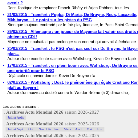
avenir ?
Dans l'optique de remplacer Franck Ribéry et Arjen Robben, tous les...
31/03/2015 - Transfert : Pogba, Di Maria, De Bruyne, Reus, Lacazette,
Mkhitaryan... Le point sur les pistes du PSG
Bien que toujours contrarié par le fair-play financier, le Paris Saint-Germai
26/03/2015 - Allemagne : un joueur de Mayence fait valoir ses droits 
obtient un CDI !
Mayence ne souhaitait pas prolonger son contrat qui arrivait à échéance..
25/03/2015 - Transfert : le PSG n'est pas seul sur De Bruyne, le Baye
plan...
Auteur d'une excellente saison avec Wolfsburg, Kevin De Bruyne a tapé..
17/03/2015 - Transfert : en plein boom avec Wolfsburg, De Bruyne e
une priorité pour le PSG
Déjà ciblé en janvier dernier, Kevin De Bruyne n'a...
02/03/2015 - Wolfsburg : Dost, le phénomène qui égale Cristiano Ron
plaît au Bayern !
Auteur d'un nouveau doublé contre le Werder Brême (5-3) dimanche,...
Les autres saisons :
.
Archives Actu Mondial 2026
saison 2026-2027
Juillet Août
.
Archives Actu Mondial 2026
saison 2025-2026
Juillet Sept.
Oct.
Nov. Déc. Fév.
Mars
Avril
Mai
Juin
.
Archives Actu Mondial 2026
saison 2024-2025