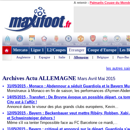
A retenir :
Palmarès Coupe du Mond
OM
PSG
Lyon
Lille
Monaco
Chelsea
Man Utd
Arsenal
Liverpool
ManCity
Ba
+ de clubs
Mercato
Ligue 1
L2/Coupes
Etranger
Coupe d'Europe
Les B
Angleterre
|
Espagne
|
Italie
|
Allemagne
|
Belgique
|
Pays-Bas
les autres sa
Archives Actu ALLEMAGNE
Mars Avril Mai 2015
31/05/2015 - Monaco : Abdennour a séduit Guardiola et le Bayern M
Monstrueux à Monaco en fin de saison, les performances d'Aymen Abden
14/05/2015 - Transfert : De Bruyne évoque un possible départ, ça to
City est à l'affût !
Annoncé dans le viseur des plus grands clubs européens, Kevin...
12/05/2015 - Bayern : Beckenbauer veut mettre Ribéry, Robben, Xabi
et Schweinsteiger dehors !
Même s'il va tenter l'impossible face au FC Barcelone ce mardi,...
11/05/2015 - Bayern : critiqué et annoncé sur le départ, Guardiola s'