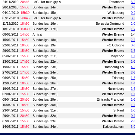
24/11/2010,
20h45
LdC, 1er tour, grp A
Tottenham
3-
28/11/2010,
15h30
Bundesliga, 14e j.
Werder Breme
3-
04/12/2010,
15h30
Bundesliga, 15e j.
Wolfsbourg
0-
07/12/2010,
20h45
LdC, 1er tour, grp A
Werder Breme
3-
11/12/2010,
18h30
Bundesliga, 16e j.
Borussia Dortmund
2-
18/12/2010,
15h30
Bundesliga, 17e j.
Werder Breme
1-
08/01/2011,
14h00
Amical
Werder Breme
1-
15/01/2011,
15h30
Bundesliga, 18e j.
Werder Breme
2-
22/01/2011,
18h30
Bundesliga, 19e j.
FC Cologne
3-
29/01/2011,
15h30
Bundesliga, 20e j.
Werder Breme
1-
05/02/2011,
15h30
Bundesliga, 21e j.
Mayence
1-
13/02/2011,
17h30
Bundesliga, 22e j.
Werder Breme
1-
19/02/2011,
15h30
Bundesliga, 23e j.
Hambourg SV
4-
27/02/2011,
17h30
Bundesliga, 24e j.
Werder Breme
2-
06/03/2011,
15h30
Bundesliga, 25e j.
Fribourg
1-
12/03/2011,
18h30
Bundesliga, 26e j.
Werder Breme
1-
19/03/2011,
15h30
Bundesliga, 27e j.
Nuremberg
1-
02/04/2011,
15h30
Bundesliga, 28e j.
Werder Breme
1-
08/04/2011,
20h30
Bundesliga, 29e j.
Eintracht Francfort
1-
16/04/2011,
18h30
Bundesliga, 30e j.
Werder Breme
1-
23/04/2011,
15h30
Bundesliga, 31e j.
St Pauli
1-
29/04/2011,
20h30
Bundesliga, 32e j.
Werder Breme
0-
07/05/2011,
15h30
Bundesliga, 33e j.
Werder Breme
2-
14/05/2011,
15h30
Bundesliga, 34e j.
Kaiserslautern
3-