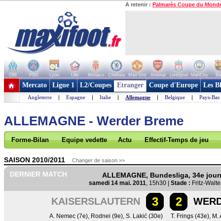
A retenir :
Palmarès Coupe du Mond
OM
PSG
Lyon
Lille
Monaco
Chelsea
Man Utd
Arsenal
Liverpool
ManCity
Ba
+ de clubs
Mercato
Ligue 1
L2/Coupes
Etranger
Coupe d'Europe
Les B
Angleterre
|
Espagne
|
Italie
|
Allemagne
|
Belgique
|
Pays-Bas
ALLEMAGNE - Werder Breme
Forme-Bilan
Equipe vedette
Actu
Effectif-Temps de jeu
SAISON 2010/2011
Changer de saison >>
DERNIER MATCH
ALLEMAGNE, Bundesliga, 34e jour
samedi 14 mai. 2011
, 15h30 |
Stade :
Fritz-Walte
3
2
KAISERSLAUTERN
WERD
A. Nemec (7e)
,
Rodnei (9e)
,
S. Lakić (30e)
T. Frings (43e)
,
M. 