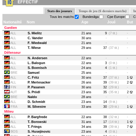
EFFECTIF
Stats des joueurs
Temps de jeu (6 derniers matchs)
I
Tous les matchs
Bundesliga
Cpe Europe
Co
Nationalité
Nom
Age
Joué
But
Gardien
ALL
S. Mielitz
21 ans
9
(7 tit.)
-
ALL
C. Vander
30 ans
-
-
ALL
F. Wiedwald
21 ans
-
-
ALL
T. Wiese
29 ans
37
(37 tit.)
-
Défenseur
ALL
N. Andersen
22 ans
-
-
ALL
L. Balogun
22 ans
3
(0 tit.)
-
ALL
S. Boenisch
24 ans
4
(1 tit.)
-
BRE
Samuel
25 ans
-
-
ALL
C. Fritz
30 ans
37
(37 tit.)
1
ALL
P. Mertesacker
26 ans
39
(39 tit.)
2
FIN
P. Pasanen
30 ans
32
(29 tit.)
-
AUT
S. Prödl
23 ans
35
(35 tit.)
2
BRE
Naldo
28 ans
-
-
ALL
D. Schmidt
23 ans
14
(9 tit.)
-
FRA
M. Silvestre
33 ans
30
(29 tit.)
1
Milieu
ALL
P. Bargfrede
22 ans
38
(32 tit.)
-
ALL
T. Borowski
31 ans
17
(14 tit.)
1
ALL
T. Frings
34 ans
39
(39 tit.)
7
BOS
S. Husejinovic
23 ans
4
(0 tit.)
-