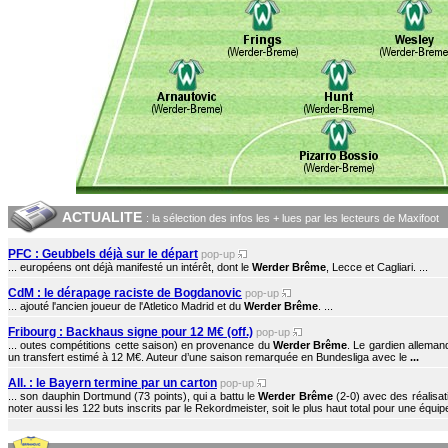
ACTUALITE
: la sélection des infos les + lues par les lecteurs de Maxifoot
PFC : Geubbels déjà sur le départ
pop-up
... européens ont déjà manifesté un intérêt, dont le
Werder Brême
, Lecce et Cagliari. ...
CdM : le dérapage raciste de Bogdanovic
pop-up
... ajouté l'ancien joueur de l'Atletico Madrid et du
Werder Brême
. ...
Fribourg : Backhaus signe pour 12 M€ (off.)
pop-up
... outes compétitions cette saison) en provenance du
Werder Brême
. Le gardien allemand
un transfert estimé à 12 M€. Auteur d’une saison remarquée en Bundesliga avec le
...
All. : le Bayern termine par un carton
pop-up
... son dauphin Dortmund (73 points), qui a battu le
Werder Brême
(2-0) avec des réalisat
noter aussi les 122 buts inscrits par le Rekordmeister, soit le plus haut total pour une équipe