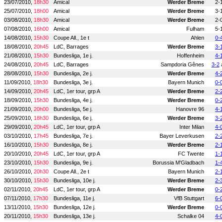
23/07/2010,
18h30
Amical
Werder Breme
2-
25/07/2010,
18h00
Amical
Werder Breme
3-
03/08/2010,
18h30
Amical
Werder Breme
2-
07/08/2010,
16h00
Amical
Fulham
5-
14/08/2010,
15h30
Coupe All., 1e t
Ahlen
0-
18/08/2010,
20h45
LdC, Barrages
Werder Breme
3-
21/08/2010,
15h30
Bundesliga, 1e j.
Hoffenheim
4-
24/08/2010,
20h45
LdC, Barrages
Sampdoria Gênes
3-2
28/08/2010,
15h30
Bundesliga, 2e j.
Werder Breme
4-
11/09/2010,
18h30
Bundesliga, 3e j.
Bayern Munich
0-
14/09/2010,
20h45
LdC, 1er tour, grp A
Werder Breme
2-
18/09/2010,
15h30
Bundesliga, 4e j.
Werder Breme
0-
21/09/2010,
20h00
Bundesliga, 5e j.
Hanovre 96
4-
25/09/2010,
18h30
Bundesliga, 6e j.
Werder Breme
3-
29/09/2010,
20h45
LdC, 1er tour, grp A
Inter Milan
4-
03/10/2010,
17h45
Bundesliga, 7e j.
Bayer Leverkusen
2-
16/10/2010,
15h30
Bundesliga, 8e j.
Werder Breme
2-
20/10/2010,
20h45
LdC, 1er tour, grp A
FC Twente
1-
23/10/2010,
15h30
Bundesliga, 9e j.
Borussia M'Gladbach
1-
26/10/2010,
20h30
Coupe All., 2e t
Bayern Munich
2-
30/10/2010,
15h30
Bundesliga, 10e j.
Werder Breme
2-
02/11/2010,
20h45
LdC, 1er tour, grp A
Werder Breme
0-
07/11/2010,
17h30
Bundesliga, 11e j.
VfB Stuttgart
6-
13/11/2010,
15h30
Bundesliga, 12e j.
Werder Breme
0-
20/11/2010,
15h30
Bundesliga, 13e j.
Schalke 04
4-