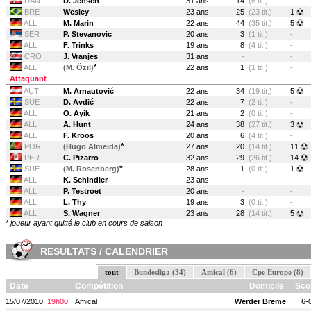
DAN
D. Jensen
31 ans
14
(6 tit.)
-
BRE
Wesley
23 ans
25
(23 tit.)
1
ALL
M. Marin
22 ans
44
(35 tit.)
5
SER
P. Stevanovic
20 ans
3
(1 tit.)
-
ALL
F. Trinks
19 ans
8
(4 tit.)
-
CRO
J. Vranjes
31 ans
-
-
*
ALL
(M. Özil)
22 ans
1
(1 tit.)
-
Attaquant
AUT
M. Arnautović
22 ans
34
(19 tit.)
5
SUE
D. Avdić
22 ans
7
(2 tit.)
-
ALL
O. Ayik
21 ans
2
(0 tit.)
-
ALL
A. Hunt
24 ans
38
(27 tit.)
3
ALL
F. Kroos
20 ans
6
(4 tit.)
-
*
POR
(Hugo Almeida)
27 ans
20
(14 tit.)
11
PER
C. Pizarro
32 ans
29
(26 tit.)
14
*
SUE
(M. Rosenberg)
28 ans
1
(0 tit.)
1
ALL
K. Schindler
23 ans
-
-
ALL
P. Testroet
20 ans
-
-
ALL
L. Thy
19 ans
3
(0 tit.)
-
ALL
S. Wagner
23 ans
28
(14 tit.)
5
* joueur ayant quitté le club en cours de saison
RESULTATS / CALENDRIER
tout
Bundesliga (34)
Amical (6)
Cpe Europe (8)
Date
Compétition
Domicile
Sco
15/07/2010,
19h00
Amical
Werder Breme
6-