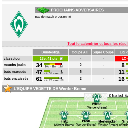
PROCHAINS ADVERSAIRES
pas de match programmé
Tout le calendrier et tous les résul
Bundesliga
Coupe All.
Super Coupe
Lig.
class./tour
13e, 41 pts
-
-
LC-
34
8
matchs joués
2
-
10v - 11n - 13d
47
11
buts marqués
5
-
min:31 - max:81
61
16
buts encaissés
2
-
min:22 - max:68
L'EQUIPE VEDETTE DE Werder Breme