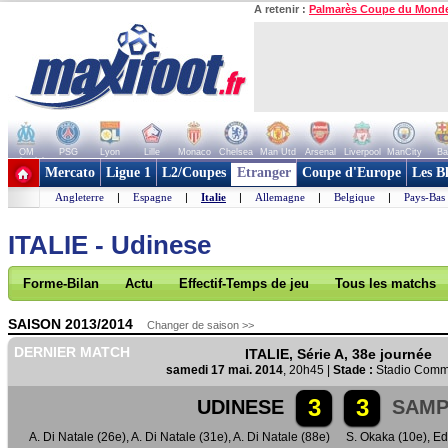
A retenir :
Palmarès Coupe du Mond
OM
PSG
Lyon
Lille
Monaco
Chelsea
Man Utd
Arsenal
Liverpool
ManCity
Ba
+ de clubs
Mercato
Ligue 1
L2/Coupes
Etranger
Coupe d'Europe
Les B
Angleterre
|
Espagne
|
Italie
|
Allemagne
|
Belgique
|
Pays-Bas
ITALIE - Udinese
Forme-Bilan
Actu
Effectif-Temps de jeu
Tous les matchs
SAISON 2013/2014
Changer de saison >>
DERNIER MATCH
ITALIE, Série A, 38e journée
samedi 17 mai. 2014
, 20h45 |
Stade :
Stadio Commu
3
3
UDINESE
SAMP
A. Di Natale (26e)
,
A. Di Natale (31e)
,
A. Di Natale (88e)
S. Okaka (10e)
,
Ed