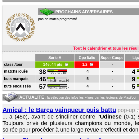
PROCHAINS ADVERSAIRES
pas de match programmé
Tout le calendrier et tous les résul
Serie A
Cpe Italie
Super Coupe
Lig
class./tour
14e, 44 pts
1/2
-
38
4
matchs joués
4
-
12v - 8n - 18d
46
9
buts marqués
5
-
min:28 - max:80
57
5
buts encaissés
4
-
min:23 - max:77
ACTUALITE
: la sélection des infos les + lues par les lecteurs de Maxifoot
Amical : le Barça vainqueur puis battu
pop-up
... a (45e), avant de s’incliner contre l’
Udinese
(0-1) 
Toujours privé de plusieurs champions du monde, le
soirée pour procéder à une large revue d’effectif et donn