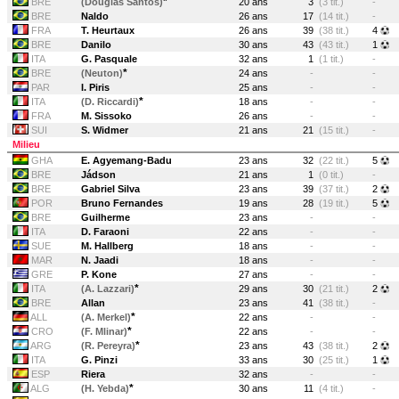
*
BRE
(Douglas Santos)
20 ans
3
(3 tit.)
-
BRE
Naldo
26 ans
17
(14 tit.)
-
FRA
T. Heurtaux
26 ans
39
(38 tit.)
4
BRE
Danilo
30 ans
43
(43 tit.)
1
ITA
G. Pasquale
32 ans
1
(1 tit.)
-
*
BRE
(Neuton)
24 ans
-
-
PAR
I. Piris
25 ans
-
-
*
ITA
(D. Riccardi)
18 ans
-
-
FRA
M. Sissoko
26 ans
-
-
SUI
S. Widmer
21 ans
21
(15 tit.)
-
Milieu
GHA
E. Agyemang-Badu
23 ans
32
(22 tit.)
5
BRE
Jádson
21 ans
1
(0 tit.)
-
BRE
Gabriel Silva
23 ans
39
(37 tit.)
2
POR
Bruno Fernandes
19 ans
28
(19 tit.)
5
BRE
Guilherme
23 ans
-
-
ITA
D. Faraoni
22 ans
-
-
SUE
M. Hallberg
18 ans
-
-
MAR
N. Jaadi
18 ans
-
-
GRE
P. Kone
27 ans
-
-
*
ITA
(A. Lazzari)
29 ans
30
(21 tit.)
2
BRE
Allan
23 ans
41
(38 tit.)
-
*
ALL
(A. Merkel)
22 ans
-
-
*
CRO
(F. Mlinar)
22 ans
-
-
*
ARG
(R. Pereyra)
23 ans
43
(38 tit.)
2
ITA
G. Pinzi
33 ans
30
(25 tit.)
1
ESP
Riera
32 ans
-
-
*
ALG
(H. Yebda)
30 ans
11
(4 tit.)
-