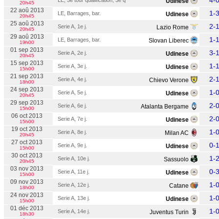
4-
LE, 3e tour qualification, 3e q
Udinese
20h45
22 aoû 2013
1-
LE, Barrages, bar.
Udinese
20h45
25 aoû 2013
2-
Serie A, 1e j.
Lazio Rome
20h45
29 aoû 2013
1-
LE, Barrages, bar.
Slovan Liberec
19h00
01 sep 2013
3-
Serie A, 2e j.
Udinese
20h45
15 sep 2013
1-
Serie A, 3e j.
Udinese
15h00
21 sep 2013
2-
Serie A, 4e j.
Chievo Verone
18h00
24 sep 2013
1-
Serie A, 5e j.
Udinese
20h45
29 sep 2013
2-
Serie A, 6e j.
Atalanta Bergame
15h00
06 oct 2013
2-
Serie A, 7e j.
Udinese
15h00
19 oct 2013
1-
Serie A, 8e j.
Milan AC
20h45
27 oct 2013
0-
Serie A, 9e j.
Udinese
15h00
30 oct 2013
1-
Serie A, 10e j.
Sassuolo
20h45
03 nov 2013
0-
Serie A, 11e j.
Udinese
15h00
09 nov 2013
1-
Serie A, 12e j.
Catane
18h00
24 nov 2013
1-
Serie A, 13e j.
Udinese
15h00
01 déc 2013
1-
Serie A, 14e j.
Juventus Turin
18h30