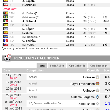
COL
A. Zapata
19 ans
-
-
POL
P. Zielinski
20 ans
11
(0 tit.)
-
Attaquant
*
CAM
(L. Beleck)
21 ans
-
-
*
BRE
(Maicosuel)
28 ans
24
(8 tit.)
2
ITA
A. Di Natale
36 ans
38
(35 tit.)
20
ESP
Geijo
32 ans
-
-
URU
N. López
20 ans
26
(9 tit.)
3
COL
L. Muriel
23 ans
31
(19 tit.)
8
*
SUE
(M. Ranégie)
30 ans
4
(0 tit.)
-
FRA
C. Théréau
31 ans
-
-
*
RTC
(M. Vydra)
22 ans
1
(0 tit.)
1
* joueur ayant quitté le club en cours de saison
RESULTATS / CALENDRIER
tout
Serie A (38)
Cpe Italie (4)
Cpe Europe (4)
Date
Compétition
Domicile
Sco
11 jui 2013
0-
Amical
Udinese
18h00
17 jui 2013
3-
Amical
Bayer Leverkusen
20h15
20 jui 2013
2-
Amical
Udinese
17h00
27 jui 2013
5-
Amical
Atalanta Bergame
20h45
01 aoû 2013
1-
LE, 3e tour qualification, 3e q
Siroki Brijeg
20h45
08 aoû 2013