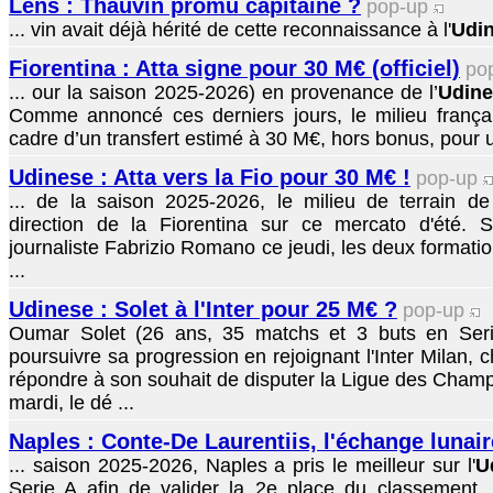
Lens : Thauvin promu capitaine ?
pop-up
... vin avait déjà hérité de cette reconnaissance à l'
Udi
Fiorentina : Atta signe pour 30 M€ (officiel)
po
... our la saison 2025-2026) en provenance de l’
Udin
Comme annoncé ces derniers jours, le milieu français
cadre d’un transfert estimé à 30 M€, hors bonus, pour u
Udinese : Atta vers la Fio pour 30 M€ !
pop-up
... de la saison 2025-2026, le milieu de terrain de 
direction de la Fiorentina sur ce mercato d'été. S
journaliste Fabrizio Romano ce jeudi, les deux formatio
...
Udinese : Solet à l'Inter pour 25 M€ ?
pop-up
Oumar Solet (26 ans, 35 matchs et 3 buts en Serie
poursuivre sa progression en rejoignant l'Inter Milan, ch
répondre à son souhait de disputer la Ligue des Cham
mardi, le dé ...
Naples : Conte-De Laurentiis, l'échange lunair
... saison 2025-2026, Naples a pris le meilleur sur l'
U
Serie A afin de valider la 2e place du classement