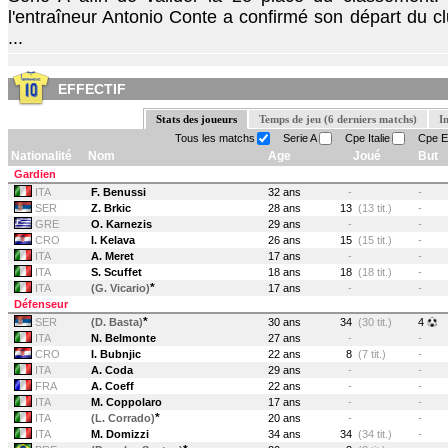
l'entraîneur Antonio Conte a confirmé son départ du club
...
EFFECTIF
Stats des joueurs
Temps de jeu (6 derniers matchs)
I
Tous les matchs
Serie A
Cpe Italie
Cpe E
Nationalité
Nom
Age
Joué
But
Gardien
ITA
F. Benussi
32 ans
-
-
SER
Z. Brkic
28 ans
13
(13 tit.)
-
GRE
O. Karnezis
29 ans
-
-
CRO
I. Kelava
26 ans
15
(15 tit.)
-
ITA
A. Meret
17 ans
-
-
ITA
S. Scuffet
18 ans
18
(18 tit.)
-
*
ITA
(G. Vicario)
17 ans
-
-
Défenseur
*
SER
(D. Basta)
30 ans
34
(30 tit.)
4
ITA
N. Belmonte
27 ans
-
-
CRO
I. Bubnjic
22 ans
8
(7 tit.)
-
ITA
A. Coda
29 ans
-
-
FRA
A. Coeff
22 ans
-
-
ITA
M. Coppolaro
17 ans
-
-
*
ITA
(L. Corrado)
20 ans
-
-
ITA
M. Domizzi
34 ans
34
(34 tit.)
-