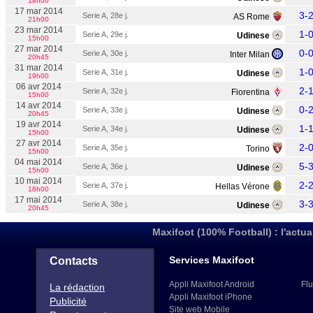
18h00
17 mar 2014
3-
Serie A, 28e j.
AS Rome
21h00
23 mar 2014
1-
Serie A, 29e j.
Udinese
15h00
27 mar 2014
0-
Serie A, 30e j.
Inter Milan
20h45
31 mar 2014
1-
Serie A, 31e j.
Udinese
19h00
06 avr 2014
2-
Serie A, 32e j.
Fiorentina
15h00
14 avr 2014
0-
Serie A, 33e j.
Udinese
20h45
19 avr 2014
1-
Serie A, 34e j.
Udinese
15h00
27 avr 2014
2-
Serie A, 35e j.
Torino
15h00
04 mai 2014
5-
Serie A, 36e j.
Udinese
15h00
10 mai 2014
2-
Serie A, 37e j.
Hellas Vérone
18h00
17 mai 2014
3-
Serie A, 38e j.
Udinese
20h45
Maxifoot (100% Football) : l'actua
Services Maxifoot
Contacts
Appli Maxifoot Android
Flu
La rédaction
Appli Maxifoot iPhone
Publicité
Site web Mobile