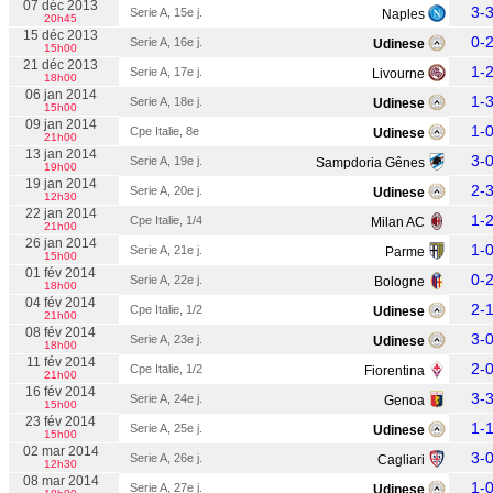
07 déc 2013
3-
Serie A, 15e j.
Naples
20h45
15 déc 2013
0-
Serie A, 16e j.
Udinese
15h00
21 déc 2013
1-
Serie A, 17e j.
Livourne
18h00
06 jan 2014
1-
Serie A, 18e j.
Udinese
15h00
09 jan 2014
1-
Cpe Italie, 8e
Udinese
21h00
13 jan 2014
3-
Serie A, 19e j.
Sampdoria Gênes
19h00
19 jan 2014
2-
Serie A, 20e j.
Udinese
12h30
22 jan 2014
1-
Cpe Italie, 1/4
Milan AC
21h00
26 jan 2014
1-
Serie A, 21e j.
Parme
15h00
01 fév 2014
0-
Serie A, 22e j.
Bologne
18h00
04 fév 2014
2-
Cpe Italie, 1/2
Udinese
21h00
08 fév 2014
3-
Serie A, 23e j.
Udinese
18h00
11 fév 2014
2-
Cpe Italie, 1/2
Fiorentina
21h00
16 fév 2014
3-
Serie A, 24e j.
Genoa
15h00
23 fév 2014
1-
Serie A, 25e j.
Udinese
15h00
02 mar 2014
3-
Serie A, 26e j.
Cagliari
12h30
08 mar 2014
1-
Serie A, 27e j.
Udinese