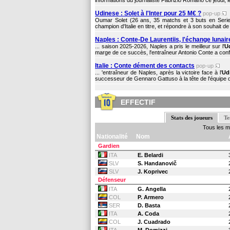
informations du journaliste Fabrizio Romano ce jeudi, l
Udinese : Solet à l'Inter pour 25 M€ ?
pop-up
Oumar Solet (26 ans, 35 matchs et 3 buts en Serie A
champion d'Italie en titre, et répondre à son souhait 
Naples : Conte-De Laurentiis, l'échange lunair
... saison 2025-2026, Naples a pris le meilleur sur l'
U
marge de ce succès, l'entraîneur Antonio Conte a confirm
Italie : Conte dément des contacts
pop-up
... 'entraîneur de Naples, après la victoire face à l'
Ud
successeur de Gennaro Gattuso à la tête de l'équipe d'I
EFFECTIF
Stats des joueurs
Te
Tous les 
Nationalité
Nom
Gardien
ITA
E. Belardi
SLV
S. Handanovič
SLV
J. Koprivec
Défenseur
ITA
G. Angella
COL
P. Armero
SER
D. Basta
ITA
A. Coda
COL
J. Cuadrado