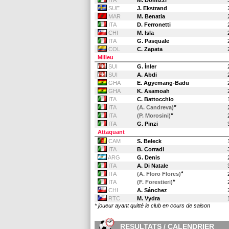
ITA
M. Domizzi
SUE
J. Ekstrand
MAR
M. Benatia
ITA
D. Ferronetti
CHI
M. Isla
ITA
G. Pasquale
COL
C. Zapata
Milieu
SUI
G. İnler
SUI
A. Abdi
GHA
E. Agyemang-Badu
GHA
K. Asamoah
ITA
C. Battocchio
*
ITA
(A. Candreva)
*
ITA
(P. Morosini)
ITA
G. Pinzi
Attaquant
CAM
S. Beleck
ITA
B. Corradi
ARG
G. Denis
ITA
A. Di Natale
*
ITA
(A. Floro Flores)
*
ITA
(F. Forestieri)
CHI
A. Sánchez
RTC
M. Vydra
* joueur ayant quitté le club en cours de saison
RESULTATS / CALENDRIER