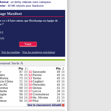
Amical
: un derby milanais sans vainqueur
Inter
: 40 M€ refusés pour Stankovic
Juve
: Buffon vote Vicario
age Maxifoot
Schalke
: Lindstrøm reste à Naples
Naples
: De Bruyne devrait finalement rester
e va t-il faire mieux que Deschamps en équipe de
Al Ittihad
: une offre de l'Inter pour Diaby
e ?
Côme
: des abonnements bientôt retirés ?
Juve
: le soulagement de Kolo Muani
Parme
: Cuesta évoque le cas Suzuki
UI
Naples
: Miami réactive la piste De Bruyne
NON
Parme
: le PSG a offert 33 M€ pour Suzuki !
Voter
Voir toutes les brèves
Voir les resultats
-
Voir les sondages précédents
sement Serie A
Pts
J.
Pts
J.
er
87
38
11
Sassuolo
49
38
les
76
38
12
Parme
45
38
 Rome
73
38
13
Torino
45
38
cio Côme
71
38
14
Cagliari
43
38
an AC
70
38
15
Fiorentin.
42
38
entus
69
38
16
Genoa
41
38
lanta
59
38
17
Lecce
38
38
logne
56
38
18
Cremonese
34
38
io
54
38
19
He. Vérone
21
38
inese
50
38
20
Pise
18
38
Voir le classement détaillé
>