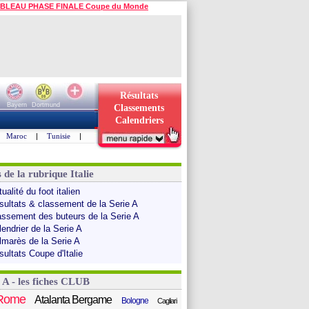
BLEAU PHASE FINALE Coupe du Monde
Résultats
Bayern
Dortmund
Classements
Calendriers
Maroc
|
Tunisie
|
 de la rubrique Italie
ualité du foot italien
sultats & classement de la Serie A
assement des buteurs de la Serie A
endrier de la Serie A
lmarès de la Serie A
sultats Coupe d'Italie
 A - les fiches CLUB
Rome
Atalanta Bergame
Bologne
Cagliari