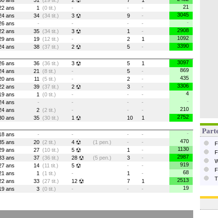
30 ans
31
(29 tit.)
2
7
1
21
22 ans
1
(0 tit.)
-
-
-
3045
24 ans
34
(34 tit.)
3
9
-
-
26 ans
-
-
-
-
2908
22 ans
35
(34 tit.)
3
1
-
1092
29 ans
19
(12 tit.)
-
2
1
3390
24 ans
38
(37 tit.)
2
5
-
3097
26 ans
36
(36 tit.)
3
5
1
869
24 ans
21
(8 tit.)
-
5
-
435
20 ans
11
(5 tit.)
-
2
-
3306
22 ans
39
(37 tit.)
2
3
-
4
19 ans
1
(0 tit.)
-
-
-
-
24 ans
-
-
-
-
210
24 ans
2
(2 tit.)
-
-
-
2752
30 ans
35
(30 tit.)
1
10
1
Parte
-
18 ans
-
-
-
-
470
35 ans
20
(2 tit.)
4
(1 pen.)
-
-
F
1130
29 ans
27
(10 tit.)
5
1
-
F
2987
33 ans
37
(36 tit.)
28
(5 pen.)
3
-
W
919
27 ans
14
(11 tit.)
5
-
-
F
68
21 ans
1
(1 tit.)
-
1
-
T
2513
22 ans
33
(27 tit.)
12
7
1
19
19 ans
3
(0 tit.)
-
-
-