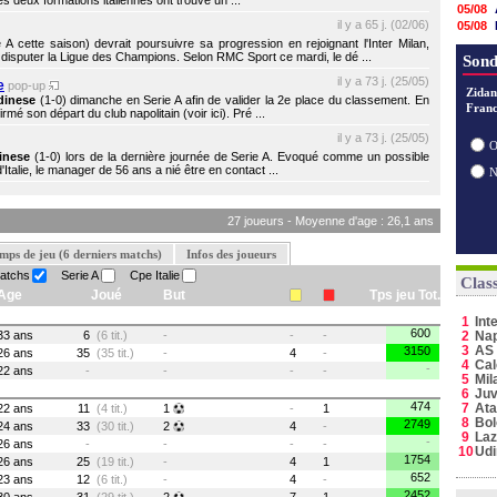
es deux formations italiennes ont trouvé un ...
05/08
il y a 65 j. (02/06)
05/08
04/08
 cette saison) devrait poursuivre sa progression en rejoignant l'Inter Milan,
de disputer la Ligue des Champions. Selon RMC Sport ce mardi, le dé ...
04/08
Sond
03/08
il y a 73 j. (25/05)
e
pop-up
03/08
Zidan
dinese
(1-0) dimanche en Serie A afin de valider la 2e place du classement. En
Franc
03/08
é son départ du club napolitain (voir ici). Pré ...
03/08
il y a 73 j. (25/05)
03/08
O
inese
(1-0) lors de la dernière journée de Serie A. Evoqué comme un possible
02/08
talie, le manager de 56 ans a nié être en contact ...
02/08
27 joueurs - Moyenne d'age : 26,1 ans
mps de jeu (6 derniers matchs)
Infos des joueurs
matchs
Serie A
Cpe Italie
Clas
Age
Joué
But
Tps jeu Tot.
1
Int
600
33 ans
6
(6 tit.)
-
-
-
2
Nap
3
AS
3150
26 ans
35
(35 tit.)
-
4
-
4
Cal
-
22 ans
-
-
-
-
5
Mil
6
Juv
474
7
Ata
22 ans
11
(4 tit.)
1
-
1
8
Bo
2749
24 ans
33
(30 tit.)
2
4
-
9
Laz
-
26 ans
-
-
-
-
10
Ud
1754
26 ans
25
(19 tit.)
-
4
1
652
23 ans
12
(6 tit.)
-
4
-
2452