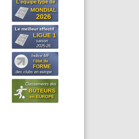
L'equipe type de
MONDIAL
2026
Le meilleur effectif
LIGUE 1
saison
2025-26
Indice MF :
l'état de
FORME
des clubs en europe
Classements des
BUTEURS
en EUROPE