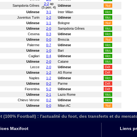
2-2
ap
Sampdoria Gênes
Udinese
Nul
(5 pen. 4)
Udinese
3-1
Inter Milan
Vict.
Juventus Turin
1-2
Udinese
Vict.
Udinese
1-1
Bologne
Nul
Udinese
2-0
Sampdoria Gênes
Vict.
Cesena
0-3
Udinese
Vict.
Udinese
0-0
Brescia
Nul
Palerme
0-7
Udinese
Vict.
Udinese
1-0
Bari
Vict.
Cagliari
0-4
Udinese
Vict.
Udinese
2-0
Catane
Vict.
Lecce
2-0
Udinese
Déf.
Udinese
1-2
AS Rome
Déf.
Naples
1-2
Udinese
Vict.
Udinese
0-2
Parme
Déf.
Fiorentina
5-2
Udinese
Déf.
Udinese
2-1
Lazio Rome
Vict.
Chievo Verone
0-2
Udinese
Vict.
Udinese
0-0
Milan AC
Nul
t (100% Football) : l'actualité du foot, des transferts et du mercat
ices Maxifoot
Liens pr