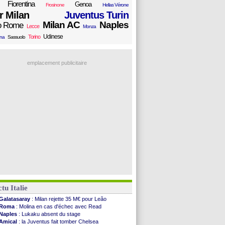
Fiorentina
Genoa
Frosinone
Hellas Vérone
er Milan
Juventus Turin
Milan AC
Naples
o Rome
Lecce
Monza
Udinese
Torino
ana
Sassuolo
emplacement publicitaire
tu Italie
Galatasaray
: Milan rejette 35 M€ pour Leão
Roma
: Molina en cas d'échec avec Read
Naples
: Lukaku absent du stage
Amical
: la Juventus fait tomber Chelsea