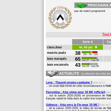
PROCHAINS 
pas de match programmé
Tout l
Serie A
Cpe
class./tour
4e, 66 pts
38
matchs joués
20v - 6n - 12d
65
buts marqués
min:27 - max:69
43
buts encaissés
min:24 - max:66
ACTUALITE
: la sélection des infos le
Lens : Thauvin promu capitaine ?
pop-up
... vin avait déjà hérité de cette reconnaissance à l'
Udi
Fiorentina : Atta signe pour 30 M€ (officiel)
pop
... our la saison 2025-2026) en provenance de l’
Ud
français rejoint la Viola dans le cadre d’un transfert e
Udinese : Atta vers la Fio pour 30 M€ !
pop-up
... de la saison 2025-2026, le milieu de terrain de l'
U