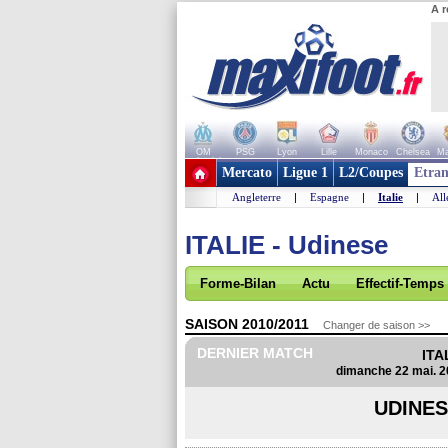
A r
OM
PSG
Lyon
Lille
Monaco
Chelsea
Ma
+ de clubs
Mercato
Ligue 1
L2/Coupes
Etran
Angleterre
|
Espagne
|
Italie
|
Al
ITALIE - Udinese
Forme-Bilan
Actu
Effectif-Temps
SAISON 2010/2011
Changer de saison >>
DERNIER MATCH
ITA
dimanche 22 mai. 2
UDINE