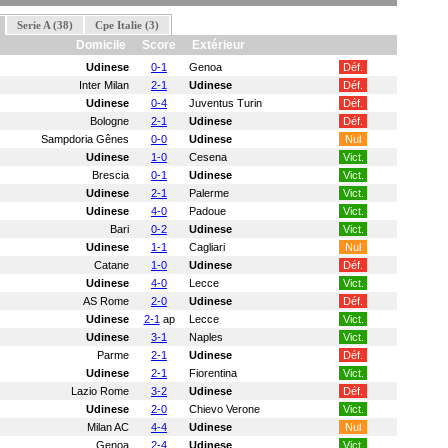
Serie A (38)
Cpe Italie (3)
Domicile
Score
Extérieur
Udinese
0-1
Genoa
Déf.
Inter Milan
2-1
Udinese
Déf.
Udinese
0-4
Juventus Turin
Déf.
Bologne
2-1
Udinese
Déf.
Sampdoria Gênes
0-0
Udinese
Nul
Udinese
1-0
Cesena
Vict.
Brescia
0-1
Udinese
Vict.
Udinese
2-1
Palerme
Vict.
Udinese
4-0
Padoue
Vict.
Bari
0-2
Udinese
Vict.
Udinese
1-1
Cagliari
Nul
Catane
1-0
Udinese
Déf.
Udinese
4-0
Lecce
Vict.
AS Rome
2-0
Udinese
Déf.
Udinese
2-1
ap
Lecce
Vict.
Udinese
3-1
Naples
Vict.
Parme
2-1
Udinese
Déf.
Udinese
2-1
Fiorentina
Vict.
Lazio Rome
3-2
Udinese
Déf.
Udinese
2-0
Chievo Verone
Vict.
Milan AC
4-4
Udinese
Nul
Genoa
2-4
Udinese
Vict.