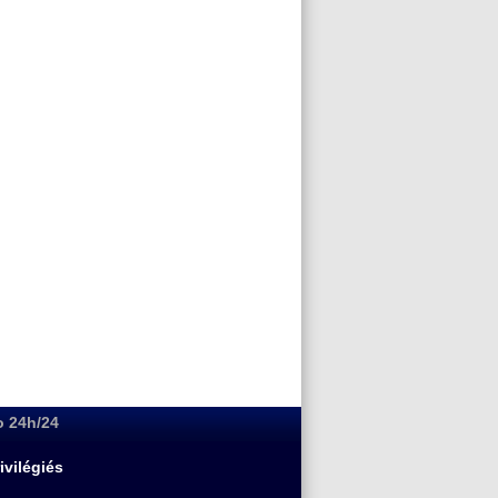
o 24h/24
ivilégiés