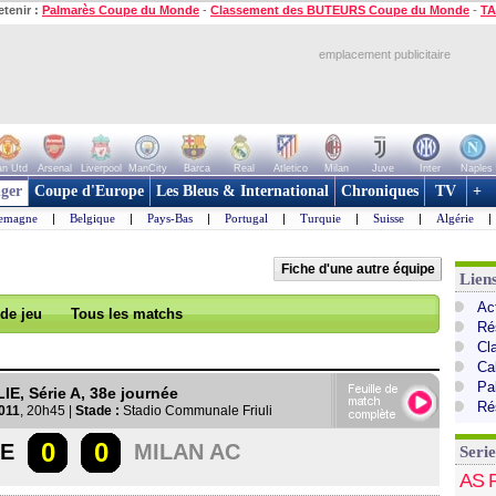
etenir :
Palmarès Coupe du Monde
-
Classement des BUTEURS Coupe du Monde
-
TA
emplacement publicitaire
n Utd
Arsenal
Liverpool
ManCity
Barca
Real
Atletico
Milan
Juve
Inter
Naples
ger
Coupe d'Europe
Les Bleus & International
Chroniques
TV
+
lemagne
|
Belgique
|
Pays-Bas
|
Portugal
|
Turquie
|
Suisse
|
Algérie
|
Fiche d'une autre équipe
Liens
Act
 de jeu
Tous les matchs
Ré
Cl
Cal
Pa
LIE, Série A, 38e journée
Ré
011
, 20h45 |
Stade :
Stadio Communale Friuli
0
0
SE
MILAN AC
Serie
AS 