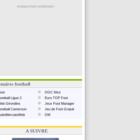
emplacement publicitaire
naires football
oot
OGC Nice
ootball Ligue 2
Euro TOP Foot
eb Girondins
Jeux Foot Manager
ootball Cameroun
Jeu de Foot Gratuit
uttoMercatoWeb
OM
A SUIVRE