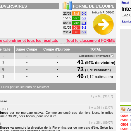
Empoli
ADVERSAIRES
FORME DE L'EQUIPE
Int
Indice MF: 54/100
22/05
Nul
0-0
Lazi
15/05
Vict.
0-2
Salernit
08/05
Vict.
2-1
01/05
Déf.
5-2
23/04
Déf.
0-2
e calendrier et tous les résultats
Tout le classement FORME
 Italie
Super Coupe
Coupe d'Europe
TOTAL
-
-
-
Classement Performance
41
3
-
-
54% de victoire
(
)
73
8
-
-
(
1,78 but/match
)
46
3
-
-
1,12 but/match
(
)
s + lues par les lecteurs de Maxifoot
il y a 6 j. (31/07)
nese
. ...
il y a 26 j. (11/07)
-up
Ac
inese
sur ce mercato estival. Comme annoncé ces derniers jours, le milieu
06/08
stimé à 30 M€, hors bonus, pour une duré ...
05/08
il y a 28 j. (09/07)
05/08
dinese
va prendre la direction de la Fiorentina sur ce mercato d'été. Selon les
05/08