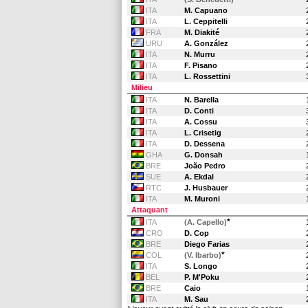
ITA
M. Capuano
ITA
L. Ceppitelli
FRA
M. Diakité
URU
A. González
ITA
N. Murru
ITA
F. Pisano
ITA
L. Rossettini
Milieu
ITA
N. Barella
ITA
D. Conti
ITA
A. Cossu
ITA
L. Crisetig
ITA
D. Dessena
GHA
G. Donsah
BRE
João Pedro
SUE
A. Ekdal
RTC
J. Husbauer
ITA
M. Muroni
Attaquant
*
ITA
(A. Capello)
CRO
D. Cop
BRE
Diego Farias
*
COL
(V. Ibarbo)
ITA
S. Longo
BEL
P. M'Poku
BRE
Caio
ITA
M. Sau