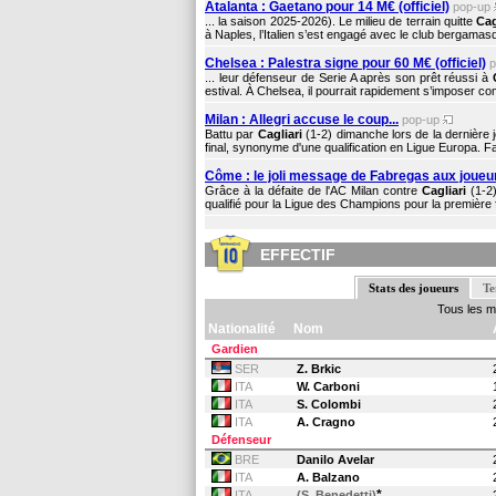
Atalanta : Gaetano pour 14 M€ (officiel)
pop-up
... la saison 2025-2026). Le milieu de terrain quitte
Cag
à Naples, l’Italien s’est engagé avec le club bergamasq
Chelsea : Palestra signe pour 60 M€ (officiel)
... leur défenseur de Serie A après son prêt réussi à
estival. À Chelsea, il pourrait rapidement s’imposer c
Milan : Allegri accuse le coup...
pop-up
Battu par
Cagliari
(1-2) dimanche lors de la dernière 
final, synonyme d'une qualification en Ligue Europa. Fac
Côme : le joli message de Fabregas aux joueu
Grâce à la défaite de l'AC Milan contre
Cagliari
(1-2)
qualifié pour la Ligue des Champions pour la première f
EFFECTIF
Stats des joueurs
Te
Tous les 
Nationalité
Nom
Gardien
SER
Z. Brkic
ITA
W. Carboni
ITA
S. Colombi
ITA
A. Cragno
Défenseur
BRE
Danilo Avelar
ITA
A. Balzano
*
ITA
(S. Benedetti)