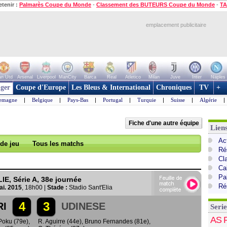
etenir :
Palmarès Coupe du Monde
-
Classement des BUTEURS Coupe du Monde
-
TA
emplacement publicitaire
n Utd
Arsenal
Liverpool
ManCity
Barca
Real
Atletico
Milan
Juve
Inter
Naples
ger
Coupe d'Europe
Les Bleus & International
Chroniques
TV
+
lemagne
|
Belgique
|
Pays-Bas
|
Portugal
|
Turquie
|
Suisse
|
Algérie
|
Fiche d'une autre équipe
Liens
Act
 de jeu
Tous les matchs
Ré
Cl
Cal
Pa
LIE, Série A, 38e journée
Ré
i. 2015
, 18h00 |
Stade :
Stadio Sant'Elia
4
3
RI
UDINESE
Serie
AS 
Poku (79e)
,
R. Aguirre (44e)
,
Bruno Fernandes (81e)
,