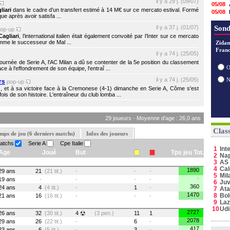
il y a 29 j. (09/07)
05/08
liari
dans le cadre d’un transfert estimé à 14 M€ sur ce mercato estival. Formé
05/08
ue après avoir satisfa ...
04/08
il y a 37 j. (01/07)
04/08
Sond
pop-up
03/08
Cagliari
, l’international italien était également convoité par l’Inter sur ce mercato
omme le successeur de Mal ...
03/08
Zidan
Franc
03/08
il y a 74 j. (25/05)
03/08
journée de Serie A, l'AC Milan a dû se contenter de la 5e position du classement
03/08
O
e à l'effondrement de son équipe, l'entraî ...
02/08
il y a 74 j. (25/05)
rs
02/08
pop-up
, et à sa victoire face à la Cremonese (4-1) dimanche en Serie A, Côme s'est
ois de son histoire. L'entraîneur du club lomba ...
29 joueurs - Moyenne d'age : 26,0 ans
Clas
mps de jeu (6 derniers matchs)
Infos des joueurs
matchs
Serie A
Cpe Italie
1
Int
Age
Joué
But
Tps jeu Tot.
2
Nap
3
AS
4
Cal
1890
29 ans
21
(21 tit.)
-
-
-
5
Mil
-
19 ans
-
-
-
-
6
Juv
360
24 ans
4
(4 tit.)
-
1
-
7
Ata
1470
8
Bo
21 ans
16
(16 tit.)
-
-
-
9
Laz
10
Ud
2727
26 ans
32
(30 tit.)
4
(3 pen.)
11
1
2078
29 ans
26
(22 tit.)
-
6
-
417
23 ans
6
(5 tit.)
-
3
-