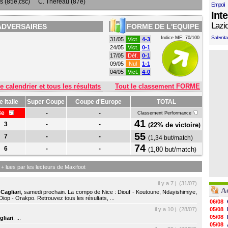
 (85e,csc)
C. Théréau (87e)
Empoli
Int
Lazi
ADVERSAIRES
FORME DE L'EQUIPE
Salernit
Indice MF: 70/100
31/05
Vict.
4-3
24/05
Vict.
0-1
17/05
Déf.
0-1
09/05
Nul
1-1
04/05
Vict.
4-0
e calendrier et tous les résultats
Tout le classement FORME
 Italie
Super Coupe
Coupe d'Europe
TOTAL
8e
-
-
Classement Performance
41
3
-
-
22% de victoire
(
)
55
7
-
-
(
1,34 but/match
)
74
6
-
-
1,80 but/match
(
)
s + lues par les lecteurs de Maxifoot
il y a 7 j. (31/07)
Ac
e
Cagliari
, samedi prochain. La compo de Nice : Diouf - Koutoune, Ndayishimiye,
iop - Orakpo. Retrouvez tous les résultats, ...
06/08
il y a 10 j. (28/07)
05/08
05/08
gliari
. ...
05/08