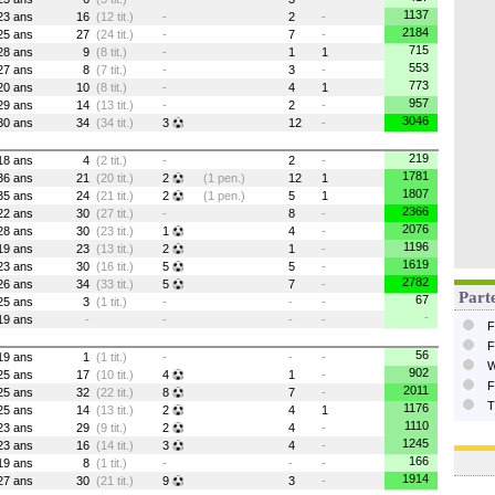
1137
23 ans
16
(12 tit.)
-
2
-
2184
25 ans
27
(24 tit.)
-
7
-
715
28 ans
9
(8 tit.)
-
1
1
553
27 ans
8
(7 tit.)
-
3
-
773
20 ans
10
(8 tit.)
-
4
1
957
29 ans
14
(13 tit.)
-
2
-
3046
30 ans
34
(34 tit.)
3
12
-
219
18 ans
4
(2 tit.)
-
2
-
1781
36 ans
21
(20 tit.)
2
(1 pen.)
12
1
1807
35 ans
24
(21 tit.)
2
(1 pen.)
5
1
2366
22 ans
30
(27 tit.)
-
8
-
2076
28 ans
30
(23 tit.)
1
4
-
1196
19 ans
23
(13 tit.)
2
1
-
1619
23 ans
30
(16 tit.)
5
5
-
2782
26 ans
34
(33 tit.)
5
7
-
Parte
67
25 ans
3
(1 tit.)
-
-
-
-
19 ans
-
-
-
-
F
F
56
19 ans
1
(1 tit.)
-
-
-
W
902
25 ans
17
(10 tit.)
4
1
-
F
2011
25 ans
32
(22 tit.)
8
7
-
T
1176
25 ans
14
(13 tit.)
2
4
1
1110
23 ans
29
(9 tit.)
2
4
-
1245
23 ans
16
(14 tit.)
3
4
-
166
19 ans
8
(1 tit.)
-
-
-
1914
27 ans
30
(21 tit.)
9
3
-