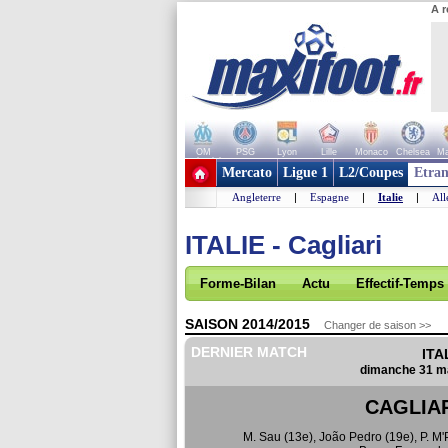
A r
OM
PSG
Lyon
Lille
Monaco
Chelsea
Ma
+ de clubs
Mercato
Ligue 1
L2/Coupes
Etran
Angleterre
|
Espagne
|
Italie
|
Al
ITALIE - Cagliari
Forme-Bilan
Actu
Effectif-Temps
SAISON 2014/2015
Changer de saison >>
DERNIER MATCH
ITA
dimanche 31 ma
CAGLIA
M. Sau (13e)
,
João Pedro (19e)
,
P. M'