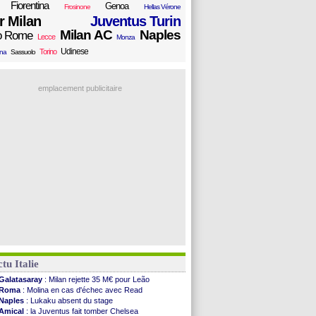
Fiorentina
Genoa
Frosinone
Hellas Vérone
er Milan
Juventus Turin
Milan AC
Naples
o Rome
Lecce
Monza
Udinese
Torino
ana
Sassuolo
emplacement publicitaire
tu Italie
Galatasaray
: Milan rejette 35 M€ pour Leão
Roma
: Molina en cas d'échec avec Read
Naples
: Lukaku absent du stage
Amical
: la Juventus fait tomber Chelsea