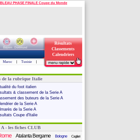
BLEAU PHASE FINALE Coupe du Monde
Résultats
Bayern
Dortmund
Classements
Calendriers
Maroc
|
Tunisie
|
 de la rubrique Italie
ualité du foot italien
sultats & classement de la Serie A
assement des buteurs de la Serie A
endrier de la Serie A
lmarès de la Serie A
sultats Coupe d'Italie
 A - les fiches CLUB
Rome
Atalanta Bergame
Bologne
Cagliari