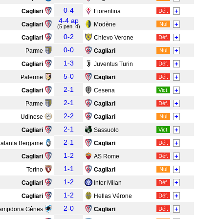
0-4
+
Cagliari
Fiorentina
Déf.
4-4 ap
+
Cagliari
Modène
Nul
(5 pen. 4)
0-2
+
Cagliari
Chievo Verone
Déf.
0-0
+
Parme
Cagliari
Nul
1-3
+
Cagliari
Juventus Turin
Déf.
5-0
+
Palerme
Cagliari
Déf.
2-1
+
Cagliari
Cesena
Vict.
2-1
+
Parme
Cagliari
Déf.
2-2
+
Udinese
Cagliari
Nul
2-1
+
Cagliari
Sassuolo
Vict.
2-1
+
talanta Bergame
Cagliari
Déf.
1-2
+
Cagliari
AS Rome
Déf.
1-1
+
Torino
Cagliari
Nul
1-2
+
Cagliari
Inter Milan
Déf.
1-2
+
Cagliari
Hellas Vérone
Déf.
2-0
+
ampdoria Gênes
Cagliari
Déf.