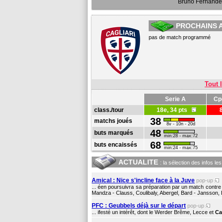
Bruno Fernandes
PROCHAINS 
pas de match programmé
Tout l
Serie A
Cpe
class./tour
18e, 34 pts
38
matchs joués
8v - 10n - 20d
48
buts marqués
min:28 - max:72
68
buts encaissés
min:24 - max:75
ACTUALITE
: la sélection des infos le
Amical : Nice s'incline face à la Juve
pop-up
... éen poursuivra sa préparation par un match contr
Mandza - Clauss, Coulibaly, Abergel, Bard - Jansson, D
PFC : Geubbels déjà sur le départ
pop-up
... ifesté un intérêt, dont le Werder Brême, Lecce et
Ca