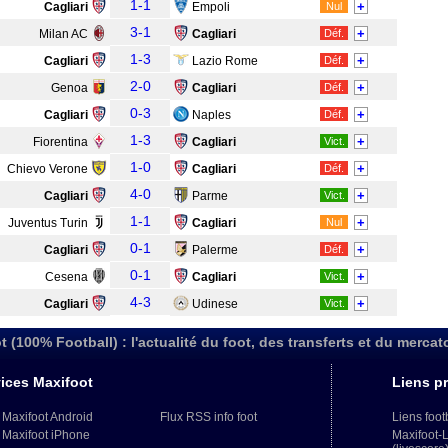
1-1
+
Cagliari
Empoli
Nul
3-1
+
Milan AC
Cagliari
Déf.
1-3
+
Cagliari
Lazio Rome
Déf.
2-0
+
Genoa
Cagliari
Déf.
0-3
+
Cagliari
Naples
Déf.
1-3
+
Fiorentina
Cagliari
Vict.
1-0
+
Chievo Verone
Cagliari
Déf.
4-0
+
Cagliari
Parme
Vict.
1-1
+
Juventus Turin
Cagliari
Nul
0-1
+
Cagliari
Palerme
Déf.
0-1
+
Cesena
Cagliari
Vict.
4-3
+
Cagliari
Udinese
Vict.
t (100% Football) : l'actualité du foot, des transferts et du mercat
ices Maxifoot
Liens pr
 Maxifoot Android
Flux RSS info foot
Liens foot
 Maxifoot iPhone
Maxifoot-