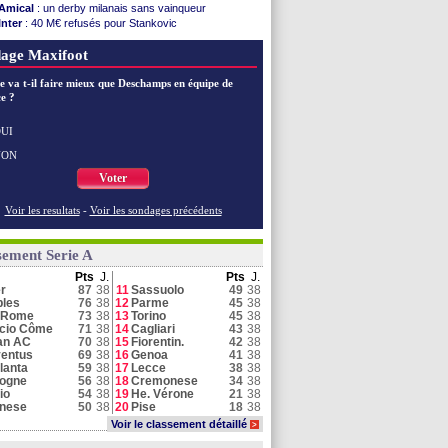
Amical
: un derby milanais sans vainqueur
Inter
: 40 M€ refusés pour Stankovic
Juve
: Buffon vote Vicario
age Maxifoot
Schalke
: Lindstrøm reste à Naples
Naples
: De Bruyne devrait finalement rester
e va t-il faire mieux que Deschamps en équipe de
Al Ittihad
: une offre de l'Inter pour Diaby
e ?
Côme
: des abonnements bientôt retirés ?
Juve
: le soulagement de Kolo Muani
Parme
: Cuesta évoque le cas Suzuki
UI
Naples
: Miami réactive la piste De Bruyne
NON
Parme
: le PSG a offert 33 M€ pour Suzuki !
Voter
Voir toutes les brèves
Voir les resultats
-
Voir les sondages précédents
sement Serie A
Pts
J.
Pts
J.
er
87
38
11
Sassuolo
49
38
les
76
38
12
Parme
45
38
 Rome
73
38
13
Torino
45
38
cio Côme
71
38
14
Cagliari
43
38
an AC
70
38
15
Fiorentin.
42
38
entus
69
38
16
Genoa
41
38
lanta
59
38
17
Lecce
38
38
logne
56
38
18
Cremonese
34
38
io
54
38
19
He. Vérone
21
38
inese
50
38
20
Pise
18
38
Voir le classement détaillé
>