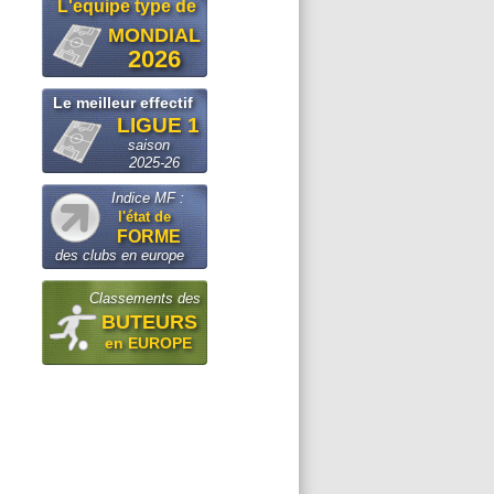
L'equipe type de
MONDIAL
2026
Le meilleur effectif
LIGUE 1
saison
2025-26
Indice MF :
l'état de
FORME
des clubs en europe
Classements des
BUTEURS
en EUROPE