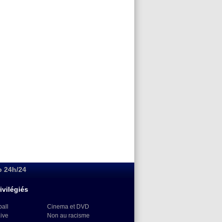
o 24h/24
ivilégiés
ball
Cinema et DVD
Live
Non au racisme