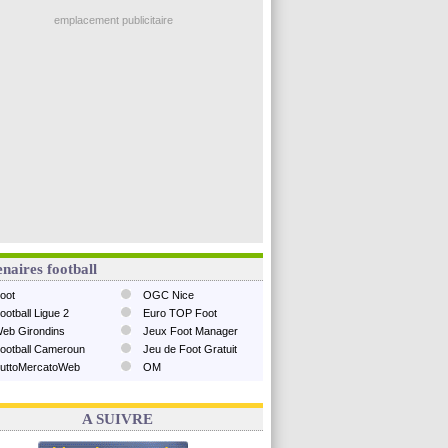
emplacement publicitaire
naires football
oot
OGC Nice
ootball Ligue 2
Euro TOP Foot
eb Girondins
Jeux Foot Manager
ootball Cameroun
Jeu de Foot Gratuit
uttoMercatoWeb
OM
A SUIVRE