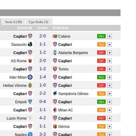
Serie A (38)
Cpe Italie (3)
Domicile
Score
Extérieur
2-0
+
Cagliari
Catane
Vict.
1-1
+
Sassuolo
Cagliari
Nul
1-2
+
Cagliari
Atalanta Bergame
Déf.
2-0
+
AS Rome
Cagliari
Déf.
1-2
+
Cagliari
Torino
Déf.
1-4
+
Inter Milan
Cagliari
Vict.
1-0
+
Hellas Vérone
Cagliari
Déf.
2-2
+
Cagliari
Sampdoria Gênes
Nul
0-4
+
Empoli
Cagliari
Vict.
1-1
+
Cagliari
Milan AC
Nul
4-2
+
Lazio Rome
Cagliari
Déf.
1-1
+
Cagliari
Genoa
Nul
3-3
+
Naples
Cagliari
Nul