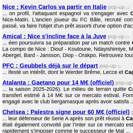
Nice : Kevin Carlos va partir en Italie
pop-up
... on profil, l'attaquant espagnol va s'engager avec
C
Nice-Matin. L'ancien joueur du FC Bâle, recruté cont
passé, va faire l'objet d'un prêt assorti d'une option d'ac
Amical : Nice s'incline face à la Juve
pop-up
... éen poursuivra sa préparation par un match contre
La compo de Nice : Diouf - Koutoune, Ndayishimiye, M
Abergel, Bard - Jansson, Diop - Orakpo. Retrouvez tous l
PFC : Geubbels déjà sur le départ
pop-up
... ifesté un intérêt, dont le Werder Brême, Lecce et
Cag
Atalanta : Gaetano pour 14 M€ (officiel)
pop-u
... la saison 2025-2026). Le milieu de terrain quitte
C
transfert estimé à 14 M€ sur ce mercato estival. Formé
engagé avec le club bergamasque après avoir satisfa ..
Chelsea : Palestra signe pour 60 M€ (officiel)
... leur défenseur de Serie A après son prêt réussi à
Ca
était également convoité par l’Inter sur ce mercato esti
rapidement s’imposer comme le successeur de Mal ...