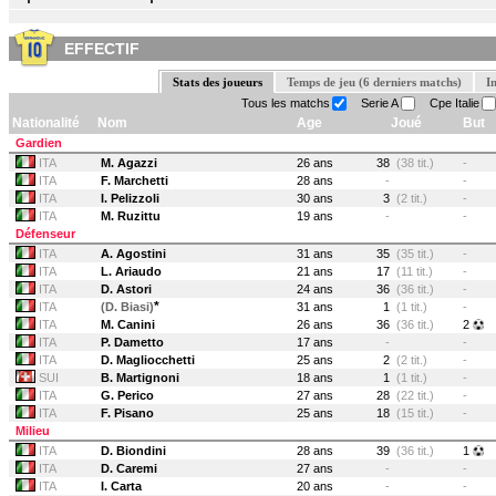
EFFECTIF
Stats des joueurs
Temps de jeu (6 derniers matchs)
I
Tous les matchs
Serie A
Cpe Italie
Nationalité
Nom
Age
Joué
But
Gardien
ITA
M. Agazzi
26 ans
38
(38 tit.)
-
ITA
F. Marchetti
28 ans
-
-
ITA
I. Pelizzoli
30 ans
3
(2 tit.)
-
ITA
M. Ruzittu
19 ans
-
-
Défenseur
ITA
A. Agostini
31 ans
35
(35 tit.)
-
ITA
L. Ariaudo
21 ans
17
(11 tit.)
-
ITA
D. Astori
24 ans
36
(36 tit.)
-
*
ITA
(D. Biasi)
31 ans
1
(1 tit.)
-
ITA
M. Canini
26 ans
36
(36 tit.)
2
ITA
P. Dametto
17 ans
-
-
ITA
D. Magliocchetti
25 ans
2
(2 tit.)
-
SUI
B. Martignoni
18 ans
1
(1 tit.)
-
ITA
G. Perico
27 ans
28
(22 tit.)
-
ITA
F. Pisano
25 ans
18
(15 tit.)
-
Milieu
ITA
D. Biondini
28 ans
39
(36 tit.)
1
ITA
D. Caremi
27 ans
-
-
ITA
I. Carta
20 ans
-
-