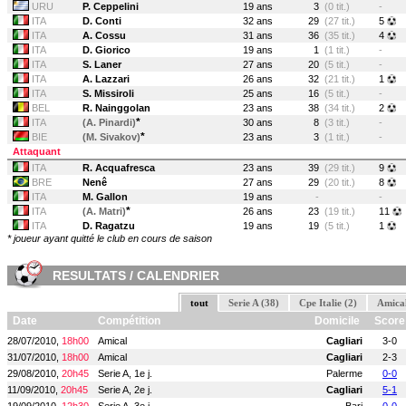
URU
P. Ceppelini
19 ans
3
(0 tit.)
-
ITA
D. Conti
32 ans
29
(27 tit.)
5
ITA
A. Cossu
31 ans
36
(35 tit.)
4
ITA
D. Giorico
19 ans
1
(1 tit.)
-
ITA
S. Laner
27 ans
20
(5 tit.)
-
ITA
A. Lazzari
26 ans
32
(21 tit.)
1
ITA
S. Missiroli
25 ans
16
(5 tit.)
-
BEL
R. Nainggolan
23 ans
38
(34 tit.)
2
*
ITA
(A. Pinardi)
30 ans
8
(3 tit.)
-
*
BIE
(M. Sivakov)
23 ans
3
(1 tit.)
-
Attaquant
ITA
R. Acquafresca
23 ans
39
(29 tit.)
9
BRE
Nenê
27 ans
29
(20 tit.)
8
ITA
M. Gallon
19 ans
-
-
*
ITA
(A. Matri)
26 ans
23
(19 tit.)
11
ITA
D. Ragatzu
19 ans
19
(5 tit.)
1
* joueur ayant quitté le club en cours de saison
RESULTATS / CALENDRIER
tout
Serie A (38)
Cpe Italie (2)
Amical
Date
Compétition
Domicile
Score
28/07/2010,
18h00
Amical
Cagliari
3-0
31/07/2010,
18h00
Amical
Cagliari
2-3
29/08/2010,
20h45
Serie A, 1e j.
Palerme
0-0
11/09/2010,
20h45
Serie A, 2e j.
Cagliari
5-1