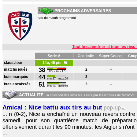
PROCHAINS ADVERSAIRES
pas de match programmé
Tout le calendrier et tous les résul
Serie A
Cpe Italie
Super Coupe
Coup
class./tour
14e, 45 pts
-
-
38
matchs joués
2
-
12v - 9n - 17d
44
buts marqués
3
-
min:27 - max:69
51
buts encaissés
3
-
min:24 - max:66
ACTUALITE
: la sélection des infos les + lues par les lecteurs de Maxifoot
Amical : Nice battu aux tirs au but
pop-up
... n (0-2), Nice a enchaîné un nouveau revers contr
samedi, pour son quatrième match de préparation
offensivement durant les 90 minutes, les Aiglons n'ont p
...