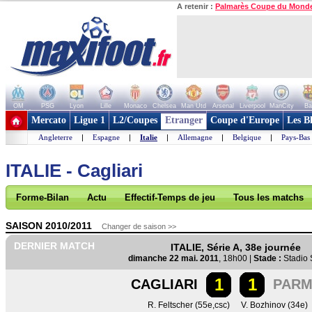
A retenir :
Palmarès Coupe du Mond
OM
PSG
Lyon
Lille
Monaco
Chelsea
Man Utd
Arsenal
Liverpool
ManCity
Ba
+ de clubs
Mercato
Ligue 1
L2/Coupes
Etranger
Coupe d'Europe
Les B
Angleterre
|
Espagne
|
Italie
|
Allemagne
|
Belgique
|
Pays-Bas
ITALIE - Cagliari
Forme-Bilan
Actu
Effectif-Temps de jeu
Tous les matchs
SAISON 2010/2011
Changer de saison >>
DERNIER MATCH
ITALIE, Série A, 38e journée
dimanche 22 mai. 2011
, 18h00 |
Stade :
Stadio S
1
1
CAGLIARI
PARM
R. Feltscher (55e,csc)
V. Bozhinov (34e)