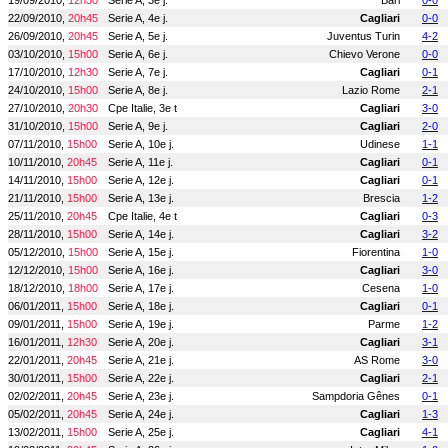
19/09/2010,
12h30
Serie A, 3e j.
Bari
0-0
22/09/2010,
20h45
Serie A, 4e j.
Cagliari
0-0
26/09/2010,
20h45
Serie A, 5e j.
Juventus Turin
4-2
03/10/2010,
15h00
Serie A, 6e j.
Chievo Verone
0-0
17/10/2010,
12h30
Serie A, 7e j.
Cagliari
0-1
24/10/2010,
15h00
Serie A, 8e j.
Lazio Rome
2-1
27/10/2010,
20h30
Cpe Italie, 3e t
Cagliari
3-0
31/10/2010,
15h00
Serie A, 9e j.
Cagliari
2-0
07/11/2010,
15h00
Serie A, 10e j.
Udinese
1-1
10/11/2010,
20h45
Serie A, 11e j.
Cagliari
0-1
14/11/2010,
15h00
Serie A, 12e j.
Cagliari
0-1
21/11/2010,
15h00
Serie A, 13e j.
Brescia
1-2
25/11/2010,
20h45
Cpe Italie, 4e t
Cagliari
0-3
28/11/2010,
15h00
Serie A, 14e j.
Cagliari
3-2
05/12/2010,
15h00
Serie A, 15e j.
Fiorentina
1-0
12/12/2010,
15h00
Serie A, 16e j.
Cagliari
3-0
18/12/2010,
18h00
Serie A, 17e j.
Cesena
1-0
06/01/2011,
15h00
Serie A, 18e j.
Cagliari
0-1
09/01/2011,
15h00
Serie A, 19e j.
Parme
1-2
16/01/2011,
12h30
Serie A, 20e j.
Cagliari
3-1
22/01/2011,
20h45
Serie A, 21e j.
AS Rome
3-0
30/01/2011,
15h00
Serie A, 22e j.
Cagliari
2-1
02/02/2011,
20h45
Serie A, 23e j.
Sampdoria Gênes
0-1
05/02/2011,
20h45
Serie A, 24e j.
Cagliari
1-3
13/02/2011,
15h00
Serie A, 25e j.
Cagliari
4-1