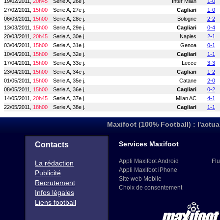
19/02/2011,
20h45
Serie A, 26e j.
Inter Milan
1-0
27/02/2011,
15h00
Serie A, 27e j.
Cagliari
1-0
06/03/2011,
15h00
Serie A, 28e j.
Bologne
2-2
13/03/2011,
15h00
Serie A, 29e j.
Cagliari
0-4
20/03/2011,
20h45
Serie A, 30e j.
Naples
2-1
03/04/2011,
15h00
Serie A, 31e j.
Genoa
0-1
10/04/2011,
15h00
Serie A, 32e j.
Cagliari
1-1
17/04/2011,
15h00
Serie A, 33e j.
Lecce
3-3
23/04/2011,
15h00
Serie A, 34e j.
Cagliari
1-2
01/05/2011,
15h00
Serie A, 35e j.
Catane
2-0
08/05/2011,
15h00
Serie A, 36e j.
Cagliari
0-2
14/05/2011,
20h45
Serie A, 37e j.
Milan AC
4-1
22/05/2011,
18h00
Serie A, 38e j.
Cagliari
1-1
Maxifoot (100% Football) : l'actua
Services Maxifoot
Contacts
Appli Maxifoot Android
Flu
La rédaction
Appli Maxifoot iPhone
Publicité
Site web Mobile
Recrutement
Choix de consentement
Infos légales
Liens football