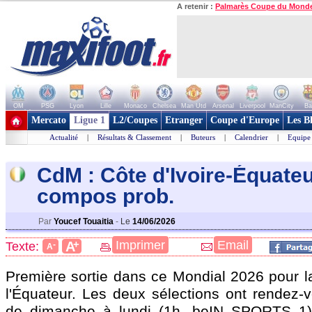
A retenir :
Palmarès Coupe du Mond
OM
PSG
Lyon
Lille
Monaco
Chelsea
Man Utd
Arsenal
Liverpool
ManCity
Ba
+ de clubs
Mercato
Ligue 1
L2/Coupes
Etranger
Coupe d'Europe
Les B
Actualité
|
Résultats & Classement
|
Buteurs
|
Calendrier
|
Equipe
CdM : Côte d'Ivoire-Équateu
compos prob.
Par
Youcef Touaitia
-
Le
14/06/2026
+
Imprimer
Email
A
Texte:
-
A
Première sortie dans ce Mondial 2026 pour la
l'Équateur. Les deux sélections ont rendez-v
de dimanche à lundi (1h, beIN SPORTS 1