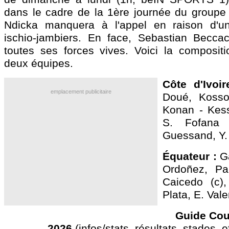
dans le cadre de la 1ère journée du groupe E
Ndicka manquera à l'appel en raison d'u
ischio-jambiers. En face, Sebastian Becca
toutes ses forces vives. Voici la composit
deux équipes.
Côte d'Ivoir
emplacement publicitaire
Doué, Kosso
Konan - Kess
S. Fofana 
Guessand, Y.
Équateur :
Ga
Ordoñez, Pa
Caicedo (c),
Plata, E. Val
Guide Co
2026
(infos/stats, résultats, stades, eff