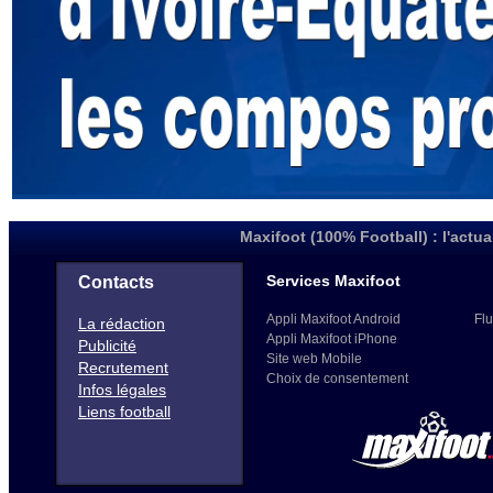
Maxifoot (100% Football) : l'actua
Services Maxifoot
Contacts
Appli Maxifoot Android
Flu
La rédaction
Appli Maxifoot iPhone
Publicité
Site web Mobile
Recrutement
Choix de consentement
Infos légales
Liens football