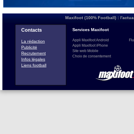
Maxifoot (100% Football) : l'actua
Services Maxifoot
Contacts
Appli Maxifoot Android
Flu
La rédaction
Appli Maxifoot iPhone
Publicité
Site web Mobile
Recrutement
Choix de consentement
Infos légales
Liens football