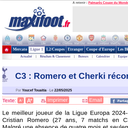
A retenir :
Palmarès Coupe du Mond
OM
PSG
Lyon
Lille
Monaco
Chelsea
Man Utd
Arsenal
Liverpool
ManCity
Ba
+ de clubs
Mercato
Ligue 1
L2/Coupes
Etranger
Coupe d'Europe
Les B
Actualité
|
Résultats & Classement
|
Buteurs
|
Calendrier
|
Equipe
C3 : Romero et Cherki réc
Par
Youcef Touaitia
-
Le
22/05/2025
+
Imprimer
Email
A
Texte:
-
A
Le meilleur joueur de la Ligue Europa 202
Cristian
Romero
(27 ans, 7 matchs en C3 
Malgré une absence de quatre mois et seule