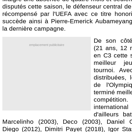
disputés cette saison, le défenseur central d
récompensé par l'UEFA avec ce titre honorif
succède ainsi à Pierre-Emerick Aubameyang,
la dernière campagne.
De son côt
emplacement publicitaire
(21 ans, 12 
en C3 cette s
meilleur j
tournoi. Ave
distribuées, 
de l'Olympi
terminé meill
compétit
internatio
d'ailleurs ba
Marcelinho (2003), Deco (2003), Daniel C
Diego (2012), Dimitri Payet (2018), Igor Sta