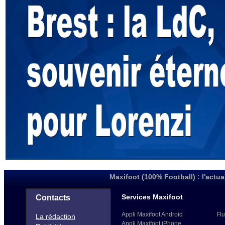
Maxifoot (100% Football) : l'actua
Services Maxifoot
Contacts
Appli Maxifoot Android
Flu
La rédaction
Appli Maxifoot iPhone