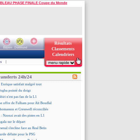
BLEAU PHASE FINALE Coupe du Monde
Résultats
Bayern
Dortmund
Classements
Calendriers
s
|
ransferts 24h/24
 Enrique satisfait malgré tout
ogba pointé du doigt
biri n'est pas fan de la L1
ne offre de Fulham pour Aït Boudlal
omasson et Cresswell réconciliés
: Nzonzi avait des pistes en L1
gala sur le départ
senal s'incline face au Real Betis
urde défaite pour le PSG