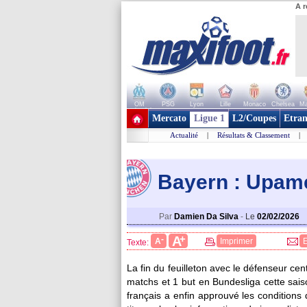
A r
OM
PSG
Lyon
Lille
Monaco
Chelsea
Ma
+ de clubs
Mercato
Ligue 1
L2/Coupes
Etran
Actualité
|
Résultats & Classement
|
Bayern : Upame
Par
Damien Da Silva
-
Le
02/02/2026
+
A
-
A
Imprimer
Texte:
La fin du feuilleton avec le défenseur c
matchs et 1 but en Bundesliga cette saison
français a enfin approuvé les condition