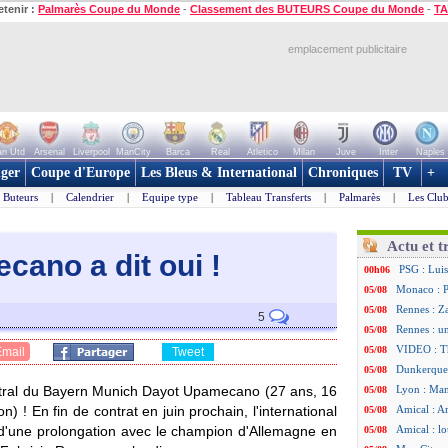
etenir :
Palmarès Coupe du Monde
-
Classement des BUTEURS Coupe du Monde
-
TA
emplacement publicitaire
n Utd
Arsenal
Liverpool
ManCity
Barca
Real
Atletico
Milan
Juve
Inter
Naples
ger
Coupe d'Europe
Les Bleus & International
Chroniques
TV
+
Buteurs
|
Calendrier
|
Equipe type
|
Tableau Transferts
|
Palmarès
|
Les Club
Actu et t
cano a dit ou
i !
PSG : Luis
00h06
Monaco : P
05/08
Rennes : Za
05/08
5
Rennes : u
05/08
VIDEO : Th
05/08
Email
Tweet
Dunkerque 
05/08
entral du Bayern Munich Dayot
Upamecano
(27 ans, 16
Lyon : Man
05/08
) ! En fin de contrat en juin prochain, l'international
Amical : Ar
05/08
s d'une prolongation avec le champion d'Allemagne en
Amical : lo
05/08