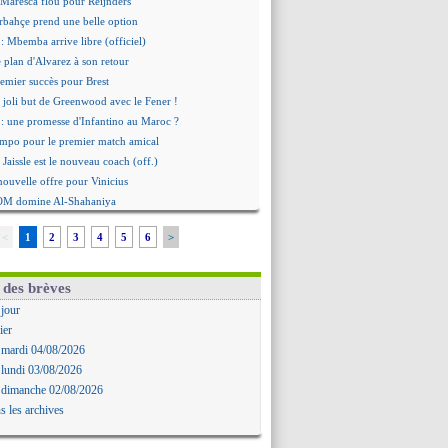
 Maresca flou pour Reijnders
rbahçe prend une belle option
: Mbemba arrive libre (officiel)
le plan d'Alvarez à son retour
remier succès pour Brest
 joli but de Greenwood avec le Fener !
 une promesse d'Infantino au Maroc ?
ompo pour le premier match amical
 Jaissle est le nouveau coach (off.)
nouvelle offre pour Vinicius
'OM domine Al-Shahaniya
bral a prolongé (officiel)
<
1
2
3
4
5
6
>
Molina va signer à la Roma
mandé arrive pour 140 M€ !
avertz en veut encore plus
 des brèves
ayindir en route pour le Celta
 jour
ina en cas d'échec avec Read
ier
Zouaoui plutôt vers Montpellier ?
 mardi 04/08/2026
Côme touche au but pour Chalobah
 lundi 03/08/2026
Romero toujours souhaité
 dimanche 02/08/2026
 réclame la démission d'Infantino
s les archives
ukaku absent du stage
 Lille recalé pour Zechiël