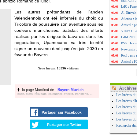
te Fabrizio Romano ce lundi.
Man City :
05/08
LdC : Fene
05/08
Les autres prétendants de l'ancien
Al-Diriyah 
05/08
Valenciennois ont été informés du choix du
Atletico : 
05/08
Tricolore de poursuivre son aventure sous les
Amical : p
05/08
couleurs munichoises. Satisfait des efforts
VIDEO : le
05/08
réalisés par les dirigeants bavarois dans les
CdM 2030 :
05/08
négociations, Upamecano va très bientôt
PSG : la c
05/08
signer un nouveau deal jusqu'en juin 2030 en
Newcastle :
05/08
faveur du Bayern.
Real : une 
05/08
Amical : l
05/08
Monaco : Ca
05/08
News lue par
16396
visiteurs
Atletico : 
05/08
Real : Dio
05/08
Arsenal : H
05/08
Archives
la page Maxifoot de :
Bayern Munich
Man Utd : B
05/08
bilan, stats, résultats, calendrier, effectif, transferts, ...
Les brèves du
Roma : Mol
05/08
Les brèves d'h
Le Havre : 
05/08
Les brèves du
Chelsea : 
05/08
Partager sur Facebook
Les brèves du
Atletico : 
05/08
Les brèves du
FIFA : Figo
05/08
Partager sur Twitter
Recherche dan
Naples : L
05/08
Feyenoord :
05/08