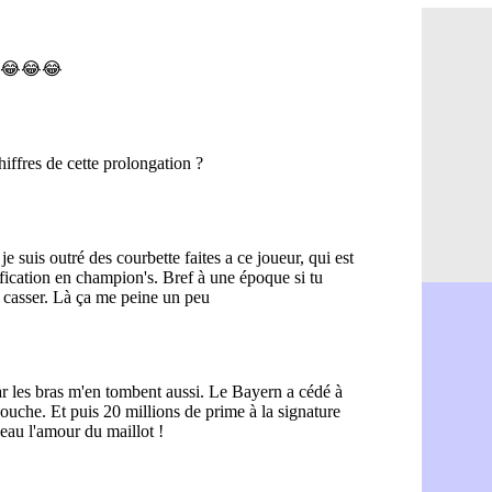
Brest : c'e
05/08
Amical : la
05/08
Amical : u
05/08
Amical : M
05/08
Inter : 40
05/08
Lille : un 
05/08
Lyon : Fons
05/08
OM : Aguer
05/08
Real : Endr
05/08
Real : ce s
05/08
OM : le ret
05/08
Hull : Tzol
05/08
PSG : Zaba
05/08
Man Utd : 
05/08
Sparta : le
05/08
Bordeaux :
05/08
Leverkusen
05/08
VIDEO : Ne
05/08
Arsenal : c
05/08
Lyon : Fon
05/08
Aston Vill
05/08
Ipswich : F
05/08