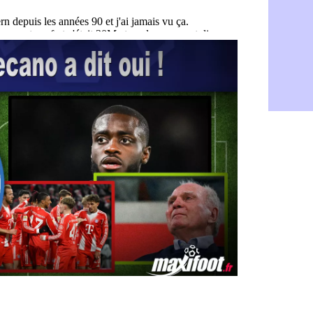
PSG : Live
05/08
Real : le d
05/08
Lyon : Mat
05/08
Lyon : Fons
04/08
Nice : une
04/08
Trabzonspo
04/08
Lyon : Fons
04/08
EdF : Infa
04/08
LdC : du c
04/08
Lyon : la st
04/08
Lyon : Govo
04/08
Lyon : une
04/08
Lyon : Abn
04/08
LdC : Spar
04/08
VIDEO : le
04/08
Man City :
04/08
Strasbourg 
04/08
PSG : Ayari
04/08
Man City : 
04/08
Amical : St
04/08
OM : le me
04/08
Chelsea : 
04/08
LdC : Spar
04/08