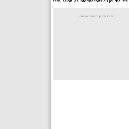
titre, selon les informations du journalis
emplacement publicitaire