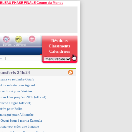
BLEAU PHASE FINALE Coupe du Monde
Résultats
Bayern
Dortmund
Classements
Calendriers
s
|
ransferts 24h/24
gala va rejoindre Getafe
offre refusée pour Aguerd
st confirmé pour Vinicius
unior Diaz jusqu'en 2030 (officiel)
ouche a signé (officiel)
offre pour Bulka
rat signé pour Akliouche
 Owori battu à mort à Kampala
Arteta veut créer une dynastie