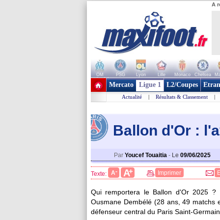
A r
OM
PSG
Lyon
Lille
Monaco
Chelsea
Ma
+ de clubs
Mercato
Ligue 1
L2/Coupes
Etran
Actualité
|
Résultats & Classement
|
Ballon d'Or : l
Par
Youcef Touaitia
-
Le
09/06/2025
+
A
-
A
Imprimer
Texte:
Qui remportera le Ballon d'Or 2025 ?
Ousmane
Dembélé
(28 ans, 49 matchs et
défenseur central du Paris Saint-Germain a