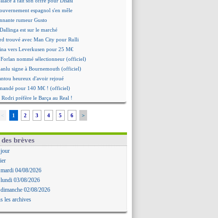
alace a fait son offre pour Disasi
gouvernement espagnol s'en mêle
onnante rumeur Gusto
Dallinga est sur le marché
rd trouvé avec Man City pour Rulli
na vers Leverkusen pour 25 M€
Forlan nommé sélectionneur (officiel)
Juanlu signe à Bournemouth (officiel)
ntou heureux d'avoir rejoué
mandé pour 140 M€ ! (officiel)
 Rodri préfère le Barça au Real !
ït Boudlal veut rejoindre Fulham
<
1
2
3
4
5
6
>
a : Liverpool cible aussi Konsa
approche pour Diatta
 Diaw va signer à Lille
 des brèves
r : Salah a signé ! (officiel)
 jour
: les mots de Mavuba
ier
Khelaïfi président ? Tebas dit non
 mardi 04/08/2026
e : Greenwood savoure son premier but
 lundi 03/08/2026
 Mavuba n'est plus l'entraîneur (off.)
 dimanche 02/08/2026
y : Milan rejette 35 M€ pour Leão
s les archives
n : D. Traoré prêté au Mans (officiel)
icius tout proche de prolonger !