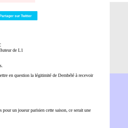
VIDEO : un
11h58
Real : Dio
11h35
Real : Rodr
11h19
Partager sur Twitter
PSG : Aklio
11h07
Médias : l
10h53
PSG : pas 
10h36
Real : ça 
10h13
Barça : Fe
09h51
FIFA : des
09h32
Abha : c'es
09h11
Real : rép
08h57
Arsenal : 
08h39
Al-Ahli : 
08h22
PSG : Luis
00h06
Monaco : P
05/08
Rennes : Za
05/08
Rennes : u
05/08
VIDEO : Th
05/08
Dunkerque 
05/08
Lyon : Man
05/08
Amical : Ar
05/08
Amical : lo
05/08