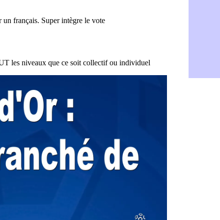
Man City :
05/08
LdC : Fene
05/08
Al-Diriyah 
05/08
Atletico : 
05/08
Amical : p
05/08
VIDEO : le
05/08
CdM 2030 :
05/08
PSG : la c
05/08
Newcastle :
05/08
Real : une 
05/08
Amical : l
05/08
Monaco : Ca
05/08
Atletico : 
05/08
Real : Dio
05/08
Arsenal : H
05/08
Man Utd : B
05/08
Roma : Mol
05/08
Le Havre : 
05/08
Chelsea : 
05/08
Atletico : 
05/08
FIFA : Figo
05/08
Naples : L
05/08
Feyenoord :
05/08