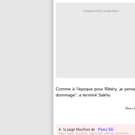
emplacement publicitaire
Comme à l’époque pour Ribéry, je pense
dommage", a terminé Sakho.
News l
la page Maxifoot de :
Paris SG
bilan, stats, résultats, calendrier, effectif, transferts, ...