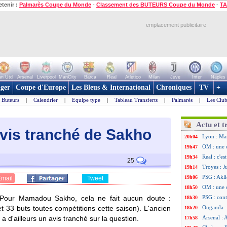
etenir :
Palmarès Coupe du Monde
-
Classement des BUTEURS Coupe du Monde
-
TA
emplacement publicitaire
n Utd
Arsenal
Liverpool
ManCity
Barca
Real
Atletico
Milan
Juve
Inter
Naples
ger
Coupe d'Europe
Les Bleus & International
Chroniques
TV
+
Buteurs
|
Calendrier
|
Equipe type
|
Tableau Transferts
|
Palmarès
|
Les Club
Actu et t
'avis tranché de Sakho
Lyon : Man
20h04
OM : une 
19h47
Real : c'e
19h34
25
Troyes : J
19h14
PSG : Akli
19h06
Email
Tweet
OM : une 
18h50
 Pour Mamadou Sakho, cela ne fait aucun doute :
PSG : cont
18h30
 33 buts toutes compétitions cette saison). L'ancien
Ouganda :
18h20
 d'ailleurs un avis tranché sur la question.
Arsenal : 
17h58