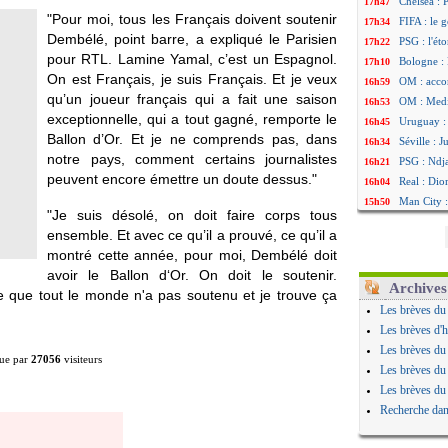
Chelsea : P
17h47
"Pour moi, tous les Français doivent soutenir
FIFA : le 
17h34
Dembélé, point barre, a expliqué le Parisien
PSG : l'ét
17h22
pour RTL. Lamine Yamal, c’est un Espagnol.
Bologne : 
17h10
On est Français, je suis Français. Et je veux
OM : acco
16h59
qu’un joueur français qui a fait une saison
OM : Medi
16h53
exceptionnelle, qui a tout gagné, remporte le
Uruguay : 
16h45
Ballon d’Or. Et je ne comprends pas, dans
Séville : 
16h34
notre pays, comment certains journalistes
PSG : Ndja
16h21
peuvent encore émettre un doute dessus."
Real : Dio
16h04
Man City :
15h50
"Je suis désolé, on doit faire corps tous
Rennes : A
15h40
ensemble. Et avec ce qu’il a prouvé, ce qu’il a
Aston Vill
15h18
montré cette année, pour moi, Dembélé doit
OM : une 
15h01
avoir le Ballon d‘Or. On doit le soutenir.
Le Havre :
14h46
Archives
 que tout le monde n'a pas soutenu et je trouve ça
Trabzonspo
14h25
Les brèves du
Bordeaux 
14h12
Les brèves d'h
FIFA : Al-
13h51
Les brèves du
ue par
27056
visiteurs
Fenerbahç
13h29
Les brèves du
Bordeaux :
13h11
Les brèves du
Galatasara
12h46
Recherche dan
Southampto
12h28
Real : Vin
12h10