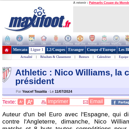
A retenir :
Palmarès Coupe du Mond
OM
PSG
Lyon
Lille
Monaco
Chelsea
Man Utd
Arsenal
Liverpool
ManCity
Ba
+ de clubs
Mercato
Ligue 1
L2/Coupes
Etranger
Coupe d'Europe
Les B
Actualité
|
Résultats & Classement
|
Buteurs
|
Calendrier
|
Equipe
Athletic : Nico Williams, la 
président
Par
Youcef Touaitia
-
Le
11/07/2024
+
Imprimer
Email
A
Texte:
-
A
Auteur d'un bel Euro avec l'Espagne, qui dis
contre l'Angleterre, dimanche, Nico
Willia
matchs et 8 buts toutes compétitions pour