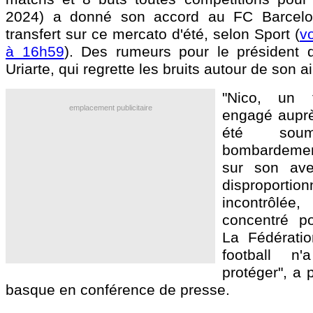
2024) a donné son accord au FC Barcelo
transfert sur ce mercato d'été, selon Sport (
vo
à 16h59
). Des rumeurs pour le président de
Uriarte, qui regrette les bruits autour de son ail
"Nico, un f
emplacement publicitaire
engagé auprès
été so
bombardemen
sur son ave
dispropo
incontrôlée,
concentré po
La Fédérati
football 
protéger", a 
basque en conférence de presse.