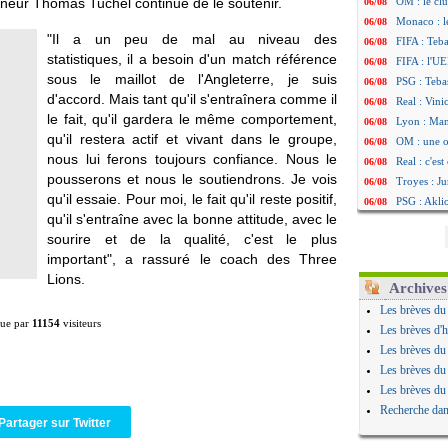
nneur Thomas Tuchel continue de le soutenir.
OM : le clu
06/08
Monaco : l
06/08
"Il a un peu de mal au niveau des
FIFA : Teb
06/08
statistiques, il a besoin d'un match référence
FIFA : l'UE
06/08
sous le maillot de l'Angleterre, je suis
PSG : Teba
06/08
d'accord. Mais tant qu'il s'entraînera comme il
Real : Vini
06/08
le fait, qu'il gardera le même comportement,
Lyon : Man
06/08
qu'il restera actif et vivant dans le groupe,
OM : une o
06/08
nous lui ferons toujours confiance. Nous le
Real : c'es
06/08
pousserons et nous le soutiendrons. Je vois
Troyes : Ju
06/08
qu'il essaie. Pour moi, le fait qu'il reste positif,
PSG : Aklio
06/08
qu'il s'entraîne avec la bonne attitude, avec le
OM : une o
06/08
sourire et de la qualité, c'est le plus
PSG : cont
06/08
important", a rassuré le coach des Three
Ouganda : 
06/08
Lions.
Arsenal : A
06/08
Archives
Chelsea : P
06/08
Les brèves du
FIFA : le 
06/08
lue par
11154
visiteurs
Les brèves d'h
PSG : l'ét
06/08
Les brèves du
Bologne : D
06/08
Les brèves du
OM : accor
06/08
Les brèves du
OM : Medi
06/08
Recherche dan
Uruguay : 
Partager sur Twitter
06/08
Séville : J
06/08