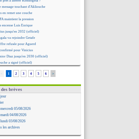
b prêt à libérer Kondogbia ?
e message touchant d'Akliouche
as en remet une couche
FA maintient la pression
s encense Luis Enrique
cius jusqu'en 2032 (officiel)
gala va rejoindre Getafe
ffre refusée pour Aguerd
t confirmé pour Vinicius
nior Diaz jusqu'en 2030 (officiel)
uche a signé (officiel)
ffre pour Bulka
<
1
2
3
4
5
6
>
rat signé pour Akliouche
Owori battu à mort à Kampala
rteta veut créer une dynastie
 des brèves
alace a fait son offre pour Disasi
 jour
gouvernement espagnol s'en mêle
ier
onnante rumeur Gusto
 mercredi 05/08/2026
allinga est sur le marché
 mardi 04/08/2026
d trouvé avec Man City pour Rulli
 lundi 03/08/2026
na vers Leverkusen pour 25 M€
s les archives
Forlan nommé sélectionneur (officiel)
uanlu signe à Bournemouth (officiel)