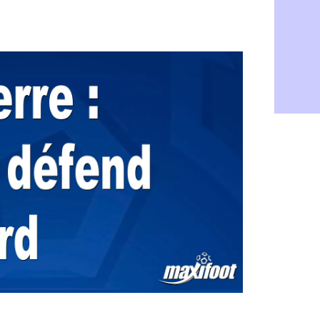
Barça : Fe
06/08
FIFA : des 
06/08
Abha : c'est
06/08
Real : rép
06/08
Arsenal : N
06/08
Al-Ahli : D
06/08
PSG : Luis 
06/08
Monaco : P
05/08
Rennes : Za
05/08
Rennes : u
05/08
VIDEO : Th
05/08
Dunkerque 
05/08
Lyon : Man
05/08
Amical : Ar
05/08
Amical : lo
05/08
Man City :
05/08
LdC : Fene
05/08
Al-Diriyah 
05/08
Atletico : 
05/08
Amical : p
05/08
VIDEO : le
05/08
CdM 2030 :
05/08
PSG : la c
05/08