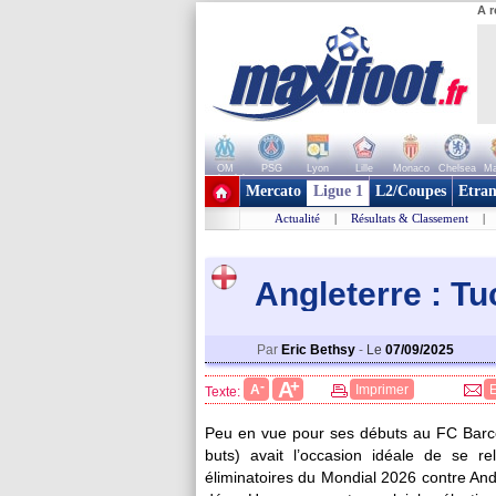
A r
OM
PSG
Lyon
Lille
Monaco
Chelsea
Ma
+ de clubs
Mercato
Ligue 1
L2/Coupes
Etran
Actualité
|
Résultats & Classement
|
Angleterre : T
Par
Eric Bethsy
-
Le
07/09/2025
+
A
-
A
Imprimer
Texte:
Peu en vue pour ses débuts au FC Barce
buts) avait l’occasion idéale de se r
éliminatoires du Mondial 2026 contre And