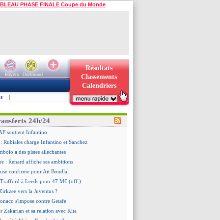
BLEAU PHASE FINALE Coupe du Monde
Résultats
Bayern
Dortmund
Classements
Calendriers
s
|
ransferts 24h/24
AF soutient Infantino
 Rubiales charge Infantino et Sanchez
bolo a des pistes alléchantes
re : Renard affiche ses ambitions
aise confirme pour Aït Boudlal
 Trafford à Leeds pour 47 M€ (off.)
irkzee vers la Juventus ?
onaco s'impose contre Getafe
r Zakarian et sa relation avec Kita