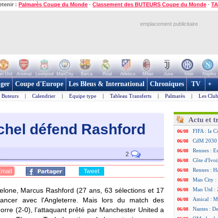
etenir :
Palmarès Coupe du Monde
-
Classement des BUTEURS Coupe du Monde
-
TA
emplacement publicitaire
n Utd
Arsenal
Liverpool
ManCity
Barca
Real
Atletico
Milan
Juve
Inter
Naples
ger
Coupe d'Europe
Les Bleus & International
Chroniques
TV
+
Buteurs
|
Calendrier
|
Equipe type
|
Tableau Transferts
|
Palmarès
|
Les Club
Actu et t
uchel défend Rashford
FIFA : la C
06/08
CdM 2030 :
06/08
Rennes : Em
06/08
2
Côte d'Ivoi
06/08
Rennes : H
06/08
Email
Tweet
Man City :
06/08
lone, Marcus Rashford (27 ans, 63 sélections et 17
Man Utd : Z
06/08
elancer avec l'Angleterre. Mais lors du match des
Amical : M
06/08
orre (2-0), l’attaquant prêté par Manchester United a
Nantes : De
06/08