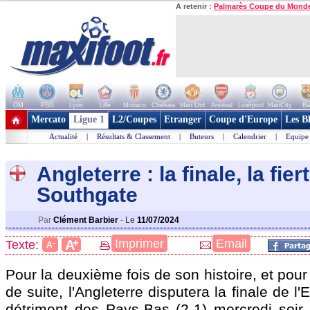
A retenir :
Palmarès Coupe du Mond
OM
PSG
Lyon
Lille
Monaco
Chelsea
Man Utd
Arsenal
Liverpool
ManCity
Ba
+ de clubs
Mercato
Ligue 1
L2/Coupes
Etranger
Coupe d'Europe
Les B
Actualité
|
Résultats & Classement
|
Buteurs
|
Calendrier
|
Equipe
Angleterre : la finale, la fier
Southgate
Par
Clément Barbier
-
Le
11/07/2024
+
Imprimer
Email
A
Texte:
-
A
Pour la deuxième fois de son histoire, et pour
de suite, l'Angleterre disputera la finale de l'
détriment des Pays-Bas (2-1) mercredi soir,