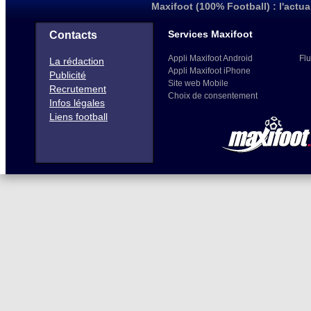
Maxifoot (100% Football) : l'actua
Services Maxifoot
Contacts
Appli Maxifoot Android
Flu
La rédaction
Appli Maxifoot iPhone
Publicité
Site web Mobile
Recrutement
Choix de consentement
Infos légales
Liens football