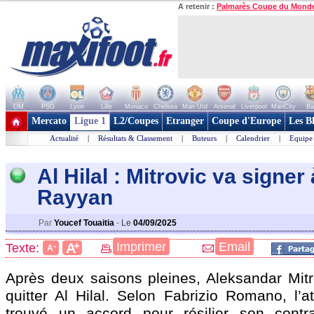
A retenir :
Palmarès Coupe du Mond
OM
PSG
Lyon
Lille
Monaco
Chelsea
Man Utd
Arsenal
Liverpool
ManCity
Ba
+ de clubs
Mercato
Ligue 1
L2/Coupes
Etranger
Coupe d'Europe
Les B
Actualité
|
Résultats & Classement
|
Buteurs
|
Calendrier
|
Equipe
Al Hilal : Mitrovic va signer 
Rayyan
Par
Youcef Touaitia
-
Le
04/09/2025
+
Imprimer
Email
A
Texte:
-
A
Après deux saisons pleines, Aleksandar Mitr
quitter Al Hilal. Selon Fabrizio Romano, l’a
trouvé un accord pour résilier son contr