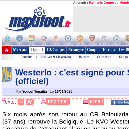
A retenir :
Palmarès Coupe du Mond
OM
PSG
Lyon
Lille
Monaco
Chelsea
Man Utd
Arsenal
Liverpool
ManCity
Ba
+ de clubs
Mercato
Ligue 1
L2/Coupes
Etranger
Coupe d'Europe
Les B
Actualité
|
Résultats & Classement
|
Buteurs
|
Calendrier
|
Equipe
Westerlo : c'est signé pour
(officiel)
Par
Youcef Touaitia
-
Le
16/01/2025
+
Imprimer
Email
A
Texte:
-
A
Six mois après son retour au CR Belouizda
(37 ans) retrouve la Belgique. Le KVC Westerlo
signature de l'attaquant algérien jusqu'au term