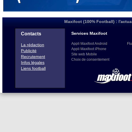
Maxifoot (100% Football) : l'actua
Services Maxifoot
Contacts
Appli Maxifoot Android
Flu
La rédaction
Appli Maxifoot iPhone
Publicité
Site web Mobile
Recrutement
Choix de consentement
Infos légales
Liens football