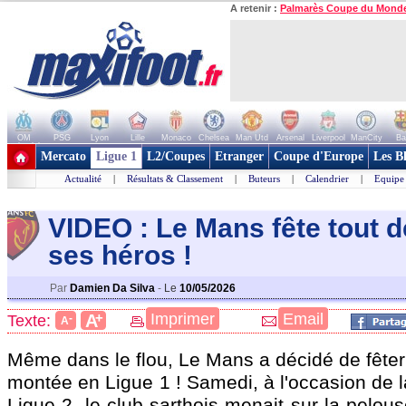
A retenir :
Palmarès Coupe du Mond
OM
PSG
Lyon
Lille
Monaco
Chelsea
Man Utd
Arsenal
Liverpool
ManCity
Ba
+ de clubs
Mercato
Ligue 1
L2/Coupes
Etranger
Coupe d'Europe
Les B
Actualité
|
Résultats & Classement
|
Buteurs
|
Calendrier
|
Equipe
VIDEO : Le Mans fête tout
ses héro
s !
Par
Damien Da Silva
-
Le
10/05/2026
+
Imprimer
Email
A
Texte:
-
A
Même dans le flou, Le Mans a décidé de fêter
montée en Ligue 1 ! Samedi, à l'occasion de 
Ligue 2, le club sarthois menait sur la pelous