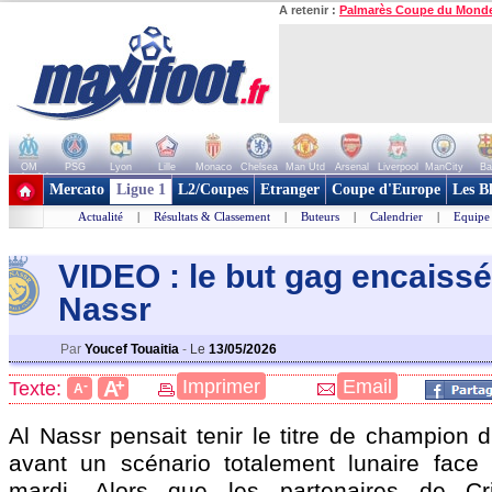
A retenir :
Palmarès Coupe du Mond
OM
PSG
Lyon
Lille
Monaco
Chelsea
Man Utd
Arsenal
Liverpool
ManCity
Ba
+ de clubs
Mercato
Ligue 1
L2/Coupes
Etranger
Coupe d'Europe
Les B
Actualité
|
Résultats & Classement
|
Buteurs
|
Calendrier
|
Equipe
VIDEO : le but gag encaissé
Nassr
Par
Youcef Touaitia
-
Le
13/05/2026
+
Imprimer
Email
A
Texte:
-
A
Al Nassr pensait tenir le titre de champion 
avant un scénario totalement lunaire face à
mardi. Alors que les partenaires de Cr