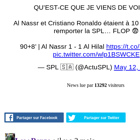
QU’EST-CE QUE JE VIENS DE VOI
Al Nassr et Cristiano Ronaldo étaient à 1
remporter la SPL… FLOP 😨
90+8’ | Al Nassr 1 - 1 Al Hilal
https://t.c
pic.twitter.com/wlp1BSWCKE
— SPL 🇸🇦 (@ActuSPL)
May 12,
News lue par
13292
visiteurs
Partager sur Facebook
Partager sur Twitter