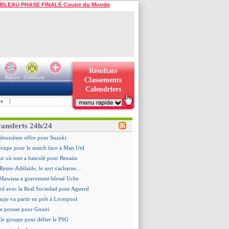
BLEAU PHASE FINALE Coupe du Monde
Résultats
Bayern
Dortmund
Classements
Calendriers
s
|
ransferts 24h/24
deuxième offre pour Suzuki
roupe pour le match face à Man Utd
ur où tout a basculé pour Benatia
Reine-Adélaïde, le sort s'acharne...
Mawissa a gravement blessé Uche
rd avec la Real Sociedad pour Aguerd
aujo va partir en prêt à Liverpool
 pousse pour Gouiri
le groupe pour défier le PSG