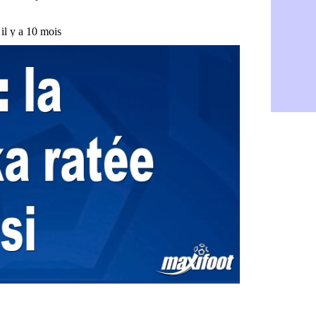
Dortmund :
07/08
Barça : pr
07/08
Argentine :
07/08
Tottenham 
07/08
Barça : l'a
07/08
FIFA : la C
06/08
CdM 2030 :
06/08
Rennes : Em
06/08
Côte d'Ivoi
06/08
Rennes : H
06/08
Man City :
06/08
Man Utd : Z
06/08
Amical : M
06/08
Nantes : De
06/08
OM : le clu
06/08
Monaco : l
06/08
FIFA : Teb
06/08
FIFA : l'UE
06/08
PSG : Teba
06/08
Real : Vini
06/08
Lyon : Man
06/08
OM : une o
06/08
Real : c'es
06/08