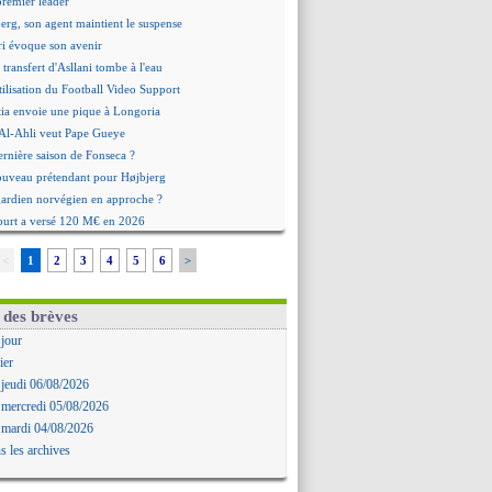
premier leader
erg, son agent maintient le suspense
i évoque son avenir
e transfert d'Asllani tombe à l'eau
tilisation du Football Video Support
ia envoie une pique à Longoria
: Al-Ahli veut Pape Gueye
ernière saison de Fonseca ?
uveau prétendant pour Højbjerg
 gardien norvégien en approche ?
urt a versé 120 M€ en 2026
tours dans le groupe face à Man Utd ?
<
1
2
3
4
5
6
>
n Carlos va partir en Italie
 avec sursis requis contre un arbitre
'est signé pour Luca Zidane (off.)
 des brèves
Ruggeri en route pour Aston Villa
 jour
lipe Luis soutient Biereth
ier
ala prêté à Getafe (officiel)
 jeudi 06/08/2026
 va signer en Croatie
 mercredi 05/08/2026
aples vise Gabriel Jesus
 mardi 04/08/2026
antuono prêté à la Fiorentina (off.)
s les archives
 accord avec le Barça pour Rodri ?
ise a prolongé (officiel)