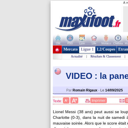
A r
OM
PSG
Lyon
Lille
Monaco
Chelsea
Ma
+ de clubs
Mercato
Ligue 1
L2/Coupes
Etran
Actualité
|
Résultats & Classement
|
VIDEO : la pan
Par
Romain Rigaux
-
Le
14/09/2025
+
A
-
A
Imprimer
Texte:
Lionel Messi (38 ans) peut aussi se louper
Charlotte (0-3), dans la nuit de samedi
mauvaise soirée. Alors que le score étai