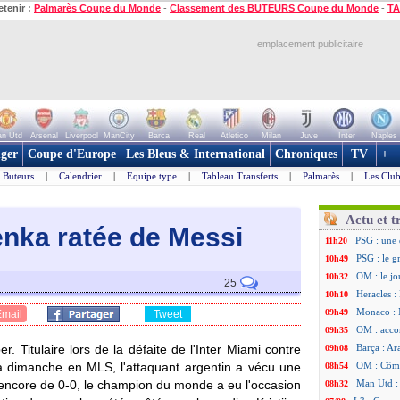
etenir :
Palmarès Coupe du Monde
-
Classement des BUTEURS Coupe du Monde
-
TA
emplacement publicitaire
n Utd
Arsenal
Liverpool
ManCity
Barca
Real
Atletico
Milan
Juve
Inter
Naples
ger
Coupe d'Europe
Les Bleus & International
Chroniques
TV
+
Buteurs
|
Calendrier
|
Equipe type
|
Tableau Transferts
|
Palmarès
|
Les Club
Actu et t
enka ratée de Messi
PSG : une 
11h20
PSG : le g
10h49
OM : le jo
10h32
25
Heracles : 
10h10
Monaco : 
09h49
Email
Tweet
OM : acco
09h35
. Titulaire lors de la défaite de l'Inter Miami contre
Barça : Ar
09h08
 à dimanche en MLS, l'attaquant argentin a vécu une
OM : Côme
08h54
t encore de 0-0, le champion du monde a eu l'occasion
Man Utd : 
08h32