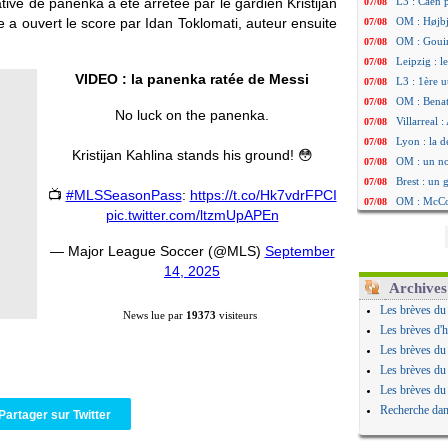
ative de panenka a été arrêtée par le gardien Kristijan
L3 : Caen 
07/08
e a ouvert le score par Idan Toklomati, auteur ensuite
OM : Højbj
07/08
OM : Gouir
07/08
Leipzig : l
07/08
VIDEO : la panenka ratée de Messi
L3 : 1ère u
07/08
OM : Benat
07/08
No luck on the panenka.
Villarreal 
07/08
Lyon : la d
07/08
Kristijan Kahlina stands his ground! 😳
OM : un no
07/08
Brest : un
07/08
📺
#MLSSeasonPass
:
https://t.co/Hk7vdrFPCI
OM : McCo
07/08
pic.twitter.com/ltzmUpAPEn
PSG : 4 re
07/08
Nice : Kevi
07/08
— Major League Soccer (@MLS)
September
L1 : prison
07/08
14, 2025
Leganés : c
07/08
Archives
Atletico : 
07/08
Les brèves du
News lue par
19373
visiteurs
Monaco : Fi
07/08
Les brèves d'h
Lyon : Mang
07/08
Les brèves du
PSG : Nsoki
07/08
Les brèves du
Arsenal : N
07/08
Les brèves du
Real : Mast
07/08
Recherche dan
Partager sur Twitter
Man City :
07/08
Rennes : Ha
07/08