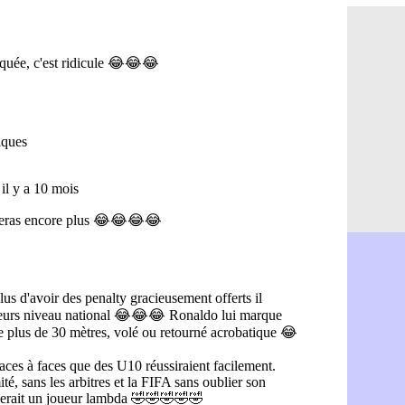
Palace : To
07/08
OM : B. Gen
07/08
TFC : Sion
07/08
PSG : Live
07/08
Norvège : 
07/08
PSG : Mbay
07/08
Monaco : F
07/08
Grenade : 
07/08
Juve : Zheg
07/08
OM : Aguer
07/08
Arsenal : G
07/08
Nantes : d
07/08
Monaco : l
07/08
Man Utd : B
07/08
Man City :
07/08
Naples : l
07/08
OM : Lucas
07/08
PSG : le co
07/08
PSG : une 
07/08
Francfort :
07/08
Strasbourg 
07/08
Monaco : F
07/08