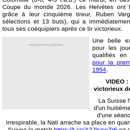
Coupe du monde 2026. Les Helvètes ont fai
grâce à leur cinquième tireur, Ruben Var
sélections et 13 buts), qui a immédiatement
tous ses coéquipiers après ce tir victorieux.
Une belle ex
emplacement publicitaire
pour les jou
qualifiés en
pour la prem
1954
.
VIDEO : 
victorieux 
La Suisse l'
d'un huitièm
d'une séanc
irrespirable, la Nati arrache sa place en quar
Suivez le match
https://t.co/A2JlsawZr6
en d