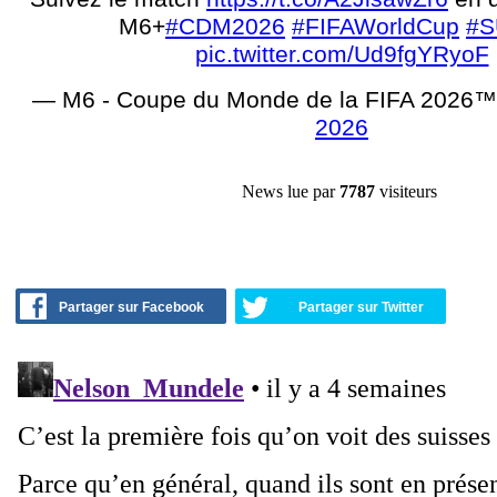
M6+
#CDM2026
#FIFAWorldCup
#S
pic.twitter.com/Ud9fgYRyoF
— M6 - Coupe du Monde de la FIFA 2026
2026
News lue par
7787
visiteurs
Partager sur Facebook
Partager sur Twitter