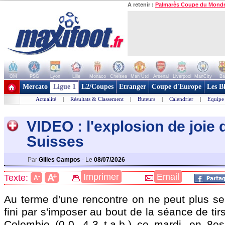
A retenir :
Palmarès Coupe du Mond
OM
PSG
Lyon
Lille
Monaco
Chelsea
Man Utd
Arsenal
Liverpool
ManCity
Ba
+ de clubs
Mercato
Ligue 1
L2/Coupes
Etranger
Coupe d'Europe
Les B
Actualité
|
Résultats & Classement
|
Buteurs
|
Calendrier
|
Equipe
VIDEO : l'explosion de joie 
Suisses
Par
Gilles Campos
-
Le
08/07/2026
+
Imprimer
Email
A
Texte:
-
A
Au terme d'une rencontre on ne peut plus ser
fini par s'imposer au bout de la séance de tir
Colombie (0-0, 4-3 t.a.b.) ce mardi, en 8es