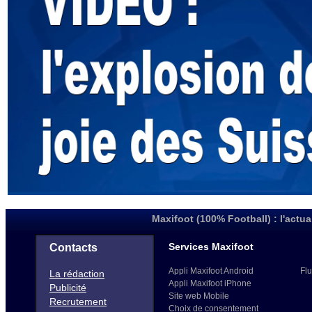
Maxifoot (100% Football) : l'actua
Services Maxifoot
Contacts
Appli Maxifoot Android
Flu
La rédaction
Appli Maxifoot iPhone
Publicité
Site web Mobile
Recrutement
Choix de consentement