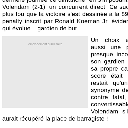
Volendam (2-1), un concurrent direct. Ce suc
plus fou que la victoire s'est dessinée à la 8
penalty inscrit par Ronald Koeman Jr, évidem
qui évolue... gardien de but.
Un choix a
emplacement publicitaire
aussi une p
presque incon
son gardien
sa propre ca
score était 
restait qu'u
synonyme de
contre fatal,
convertissa
Volendam s'i
aurait récupéré la place de barragiste !