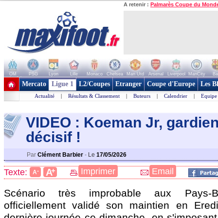
A retenir :
Palmarès Coupe du Mond
OM
PSG
Lyon
Lille
Monaco
Chelsea
Man Utd
Arsenal
Liverpool
ManCity
Ba
+ de clubs
Mercato
Ligue 1
L2/Coupes
Etranger
Coupe d'Europe
Les B
Actualité
|
Résultats & Classement
|
Buteurs
|
Calendrier
|
Equipe
VIDEO : Koeman Jr, gardien
décisi
f !
Par
Clément Barbier
-
Le
17/05/2026
+
Imprimer
Email
A
Texte:
-
A
Scénario très improbable aux Pays-B
officiellement validé son maintien en Eredi
dernière journée ce dimanche, en s'imposant 