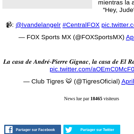
mientras la 
"Hey, Jude
📹:
@Ivandelangelr
#CentralFOX
pic.twitte
— FOX Sports MX (@FOXSportsMX)
Ap
𝑳𝒂 𝒄𝒂𝒔𝒂 𝒅𝒆 𝑨𝒏𝒅𝒓𝒆́-𝑷𝒊𝒆𝒓𝒓𝒆 𝑮𝒊𝒈𝒏𝒂𝒄, 𝒍𝒂 𝒄𝒂𝒔𝒂 𝒅𝒆 𝑬𝒍 𝑹
pic.twitter.com/aOEmC0McF
— Club Tigres 🐯 (@TigresOficial)
Apri
News lue par
18465
visiteurs
Partager sur Facebook
Partager sur Twitter