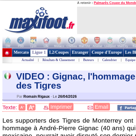
A retenir :
Palmarès Coupe du Mond
OM
PSG
Lyon
Lille
Monaco
Chelsea
Man Utd
Arsenal
Liverpool
ManCity
Ba
+ de clubs
Mercato
Ligue 1
L2/Coupes
Etranger
Coupe d'Europe
Les B
Actualité
|
Résultats & Classement
|
Buteurs
|
Calendrier
|
Equipe
VIDEO : Gignac, l'hommage
des Tigres
Par
Romain Rigaux
-
Le
26/04/2026
+
Imprimer
Email
A
Texte:
-
A
Les supporters des Tigres de Monterrey ont 
hommage à André-Pierre Gignac (40 ans) qui,
mexicaine, pourrait avoir disputé son dernier