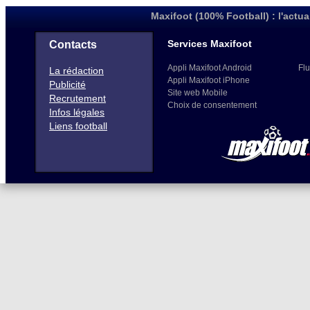
Maxifoot (100% Football) : l'actua
Services Maxifoot
Contacts
Appli Maxifoot Android
Flu
La rédaction
Appli Maxifoot iPhone
Publicité
Site web Mobile
Recrutement
Choix de consentement
Infos légales
Liens football