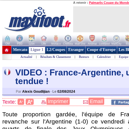
A retenir :
Palmarès Coupe du Mond
OM
PSG
Lyon
Lille
Monaco
Chelsea
Man Utd
Arsenal
Liverpool
ManCity
Ba
+ de clubs
Mercato
Ligue 1
L2/Coupes
Etranger
Coupe d'Europe
Les B
Actualité
|
Résultats & Classement
|
Buteurs
|
Calendrier
|
Equipe
VIDEO : France-Argentine, u
tendu
e !
Par
Alexis Goudlijian
-
Le
02/08/2024
+
Imprimer
Email
A
Texte:
-
A
Toute proportion gardée, l'équipe de F
revanche sur l'Argentine (1-0) ce vendredi 
quarts de finale des Jeux Olympiques 