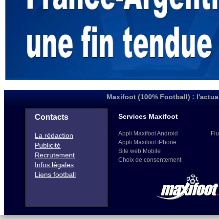
Maxifoot (100% Football) : l'actua
Services Maxifoot
Contacts
Appli Maxifoot Android
Flu
La rédaction
Appli Maxifoot iPhone
Publicité
Site web Mobile
Recrutement
Choix de consentement
Infos légales
Liens football