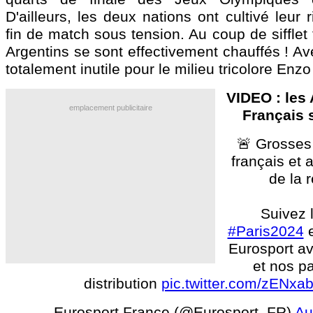
D'ailleurs, les deux nations ont cultivé leur 
fin de match sous tension. Au coup de sifflet 
Argentins se sont effectivement chauffés ! A
totalement inutile pour le milieu tricolore Enzo 
VIDEO : les 
emplacement publicitaire
Français s
🚨 Grosses
français et a
de la 
Suivez 
#Paris2024
e
Eurosport a
et nos p
distribution
pic.twitter.com/zENxa
— Eurosport France (@Eurosport_FR)
Au