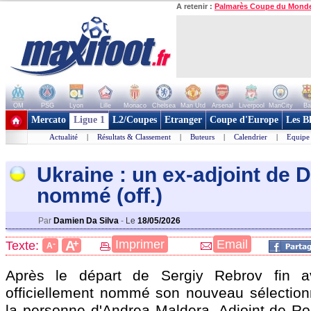
A retenir :
Palmarès Coupe du Mond
OM
PSG
Lyon
Lille
Monaco
Chelsea
Man Utd
Arsenal
Liverpool
ManCity
Ba
+ de clubs
Mercato
Ligue 1
L2/Coupes
Etranger
Coupe d'Europe
Les B
Actualité
|
Résultats & Classement
|
Buteurs
|
Calendrier
|
Equipe
Ukraine : un ex-adjoint de D
nommé (off.)
Par
Damien Da Silva
-
Le
18/05/2026
+
Imprimer
Email
A
Texte:
-
A
Après le départ de Sergiy Rebrov fin avr
officiellement nommé son nouveau sélection
la personne d'Andrea Maldera. Adjoint de Ro