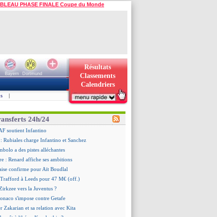
BLEAU PHASE FINALE Coupe du Monde
Résultats
Bayern
Dortmund
Classements
Calendriers
s
|
ransferts 24h/24
AF soutient Infantino
 Rubiales charge Infantino et Sanchez
bolo a des pistes alléchantes
re : Renard affiche ses ambitions
aise confirme pour Aït Boudlal
 Trafford à Leeds pour 47 M€ (off.)
irkzee vers la Juventus ?
onaco s'impose contre Getafe
r Zakarian et sa relation avec Kita