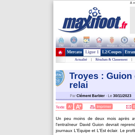
A r
OM
PSG
Lyon
Lille
Monaco
Chelsea
Ma
+ de clubs
Mercato
Ligue 1
L2/Coupes
Etran
Actualité
|
Résultats & Classement
|
Troyes : Guion
relai
Par
Clément Barbier
-
Le
30/11/2023
+
A
-
A
Imprimer
Texte:
Un peu moins de deux mois après avo
l'entraîneur David Guion devrait repren
journaux L'Equipe et L'Est éclair. Le pro