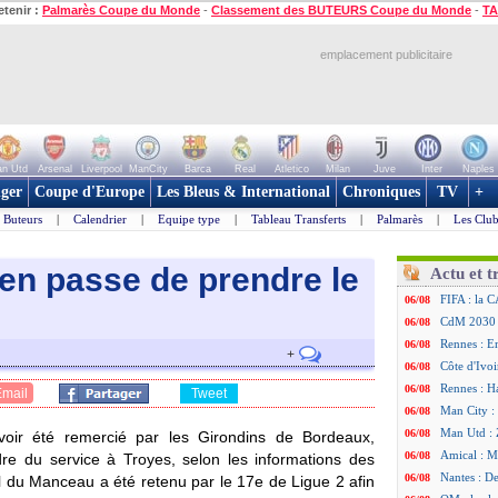
etenir :
Palmarès Coupe du Monde
-
Classement des BUTEURS Coupe du Monde
-
TA
emplacement publicitaire
n Utd
Arsenal
Liverpool
ManCity
Barca
Real
Atletico
Milan
Juve
Inter
Naples
ger
Coupe d'Europe
Les Bleus & International
Chroniques
TV
+
Buteurs
|
Calendrier
|
Equipe type
|
Tableau Transferts
|
Palmarès
|
Les Club
 en passe de prendre le
Actu et t
FIFA : la C
06/08
CdM 2030 :
06/08
Rennes : Em
06/08
+
Côte d'Ivoi
06/08
Rennes : H
06/08
Email
Tweet
Man City :
06/08
Man Utd : Z
06/08
ir été remercié par les Girondins de Bordeaux,
Amical : M
06/08
dre du service à Troyes, selon les informations des
Nantes : De
06/08
fil du Manceau a été retenu par le 17e de Ligue 2 afin