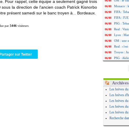
OM : le clu
06/08
e. Pour rappel, cette équipe a seulement gagné trois
Monaco : l
06/08
 sous la direction de l'ancien coach Patrick Kisnorbo
FIFA : Teb
06/08
 être présent samedi sur le banc troyen à... Bordeaux.
FIFA : l'UE
06/08
PSG : Teba
06/08
lue par
5446
visiteurs
Real : Vini
06/08
Lyon : Man
06/08
OM : une o
06/08
Real : c'es
06/08
Troyes : Ju
06/08
Partager sur Twitter
PSG : Aklio
06/08
OM : une o
06/08
PSG : cont
06/08
Ouganda : 
06/08
Arsenal : A
06/08
Archives
Chelsea : P
06/08
Les brèves du
FIFA : le 
06/08
Les brèves d'h
PSG : l'ét
06/08
Les brèves du
Bologne : D
06/08
Les brèves du
OM : accor
06/08
Les brèves du
OM : Medi
06/08
Recherche dan
Uruguay : 
06/08
Séville : J
06/08