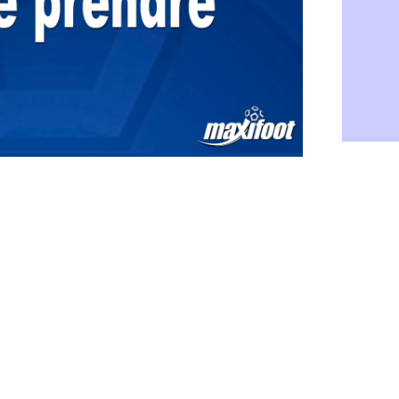
Barça : Fe
06/08
FIFA : des 
06/08
Abha : c'est
06/08
Real : rép
06/08
Arsenal : N
06/08
Al-Ahli : D
06/08
PSG : Luis 
06/08
Monaco : P
05/08
Rennes : Za
05/08
Rennes : u
05/08
VIDEO : Th
05/08
Dunkerque 
05/08
Lyon : Man
05/08
Amical : Ar
05/08
Amical : lo
05/08
Man City :
05/08
LdC : Fene
05/08
Al-Diriyah 
05/08
Atletico : 
05/08
Amical : p
05/08
VIDEO : le
05/08
CdM 2030 :
05/08
PSG : la c
05/08