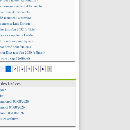
b prêt à libérer Kondogbia ?
e message touchant d'Akliouche
as en remet une couche
FA maintient la pression
s encense Luis Enrique
cius jusqu'en 2032 (officiel)
gala va rejoindre Getafe
ffre refusée pour Aguerd
t confirmé pour Vinicius
nior Diaz jusqu'en 2030 (officiel)
uche a signé (officiel)
ffre pour Bulka
<
1
2
3
4
5
6
>
rat signé pour Akliouche
Owori battu à mort à Kampala
rteta veut créer une dynastie
 des brèves
alace a fait son offre pour Disasi
 jour
gouvernement espagnol s'en mêle
ier
onnante rumeur Gusto
 mercredi 05/08/2026
allinga est sur le marché
 mardi 04/08/2026
d trouvé avec Man City pour Rulli
 lundi 03/08/2026
na vers Leverkusen pour 25 M€
s les archives
Forlan nommé sélectionneur (officiel)
uanlu signe à Bournemouth (officiel)