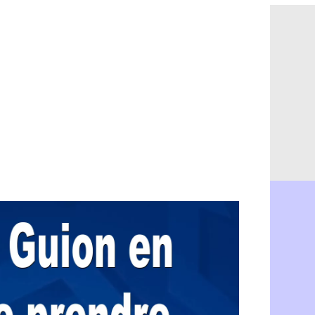
PSG : Ndja
06/08
Real : Dio
06/08
Man City : 
06/08
Rennes : A
06/08
Aston Villa
06/08
OM : une a
06/08
Le Havre : 
06/08
Trabzonspor
06/08
Bordeaux :
06/08
FIFA : Al-K
06/08
Fenerbahçe
06/08
Bordeaux : 
06/08
Galatasara
06/08
Southampto
06/08
Real : Vini
06/08
VIDEO : un
06/08
Real : Dio
06/08
Real : Rodr
06/08
PSG : Aklio
06/08
Médias : la
06/08
PSG : pas d
06/08
Real : ça s
06/08